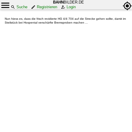
BAHN
BILDER.DE
Suche
Registrieren
Login
Nun hiess es, dass die frisch revidierte HG 4/4 704 auf die Strecke gehen sollte, damit im
Steilstück bei Hospental verschärfte Bremsproben machen ...