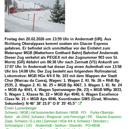
2020
E-Loks | Schmalspur
2020
Ge 4/4 II ·RhB·
2021
2022
E-Loks | Zahnrad
2023
Freitag den 20.02.2026 um 13:59 Uhr in Andermatt (UR). Aus
HGe 4/4
2025
Richtung Oberalppass kommt soeben ein Glacier Express
gefahren. Er befindet sich unmittelbar vor der Einfahrt zum
HGe 4/4 II
2026
Meterspur MGB (Matterhorn Gotthard Bahn) Bahnhof Andermatt.
Dieser Zug verkehrt als PEGEX mit der Zugnummer 903 von St.
Galerien
Moritz (GR) Abfahrt um 08:38 Uhr nach Zermatt (VS) Ankunft um
17:07 Uhr. In Andermatt hat dieser Zug einen Aufenthalt von 13:58
Uhr bis 14:08 Uhr. Der Zug besteht aus folgendem Rollmaterial;
Berühmte Züge | Züge mit Namen
Lokomotive: MGB HGe 4/4 II Nr. 103 mit dem Wappen der Stadt
Experimente - Anders gesehen
Chur (Marcau da Cuera), Wagen: 1. Wagen 2. Kl. Nr. 26 = RhB Bp
2535, 2. Wagen 2. Kl. Nr. 25 = MGB Bp 4067, 3. Wagen 1. Kl. Nr. 24
Historisches
= MGB Ap 4043, 4. Wagen Speisewagen (Nr. 23) = MGB WRp 3833,
5. Wagen 1. Klasse Nr. 22 = MGB Api 4040, 6. Wagen Excellence
Class Nr. 21 = MGB Aps 4046. Koordinaten GMS (Grad, Minuten,
MGB | mit fusionierten Bahnen
Sekunden): N 46° 38’ 15.9’’ O 8° 35’ 45.5’’

Erwin Lustenberger
FO Furka-Oberalp-Bahn 1915 (-2002)
Schweiz / MGB | mit fusionierten Bahnen / MGB ·FO· Furka-Oberalp-
Bahn ab 2003
,
Schweiz / Regional- und Fernzüge / PE Glacier-Express-
MGB ·BVZ· Brig-Visp-Zermatt-Bahn ab 2003
Züge
,
Schweiz / E-Loks | Zahnrad / HGe 4/4 II
,
Schweiz / Strecken |
Schmalspur / 143 Andermatt – Sedrun – Disentis FO>MGB
MGB ·FO· Furka-Oberalp-Bahn ab 2003