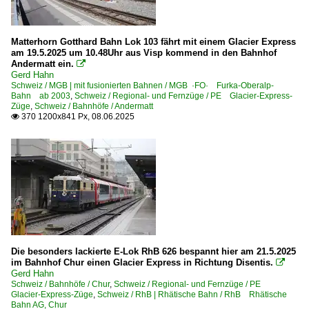
E-Loks Ge 6/6 I
E-Loks Ge 6/6 II
Matterhorn Gotthard Bahn Lok 103 fährt mit einem Glacier Express
Personenwagen
am 19.5.2025 um 10.48Uhr aus Visp kommend in den Bahnhof
Andermatt ein.

RhB Rhätische Bahn AG, Chur
Gerd Hahn
Schweiz / MGB | mit fusionierten Bahnen / MGB ·FO· Furka-Oberalp-
Bahn ab 2003
,
Schweiz / Regional- und Fernzüge / PE Glacier-Express-
Sonstiges
Züge
,
Schweiz / Bahnhöfe / Andermatt
370 1200x841 Px, 08.06.2025

Stimmungsbilder
Strecken | Schmalspur
142 Brig – Furkatunnel – Andermatt FO>MGB
143 Andermatt – Sedrun – Disentis FO>MGB ·Oberalpp
915 Filisur – Davos Platz RhB
920 (Chur–) Reichenau – Ilanz – Disentis RhB ·Surselva
Die besonders lackierte E-Lok RhB 626 bespannt hier am 21.5.2025
940 (Chur–) Filisur – Samedan – St.Moritz RhB ·Albulal
im Bahnhof Chur einen Glacier Express in Richtung Disentis.

Gerd Hahn
940 (Chur–) Reichenau – Thusis – Filisur (–St. Moritz) 
Schweiz / Bahnhöfe / Chur
,
Schweiz / Regional- und Fernzüge / PE
Glacier-Express-Züge
,
Schweiz / RhB | Rhätische Bahn / RhB Rhätische
941 Landquart – Chur – Reichenau (–Thusis) RhB
Bahn AG, Chur