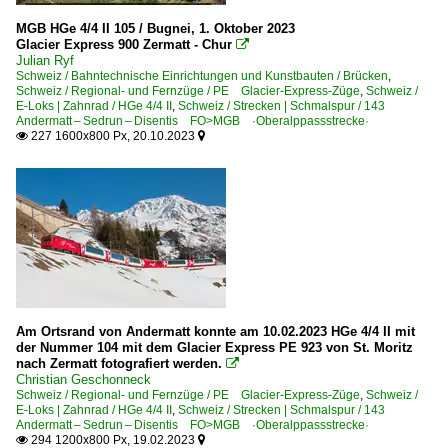
MGB HGe 4/4 II 105 / Bugnei, 1. Oktober 2023
Glacier Express 900 Zermatt - Chur

Julian Ryf
Schweiz / Bahntechnische Einrichtungen und Kunstbauten / Brücken
,
Schweiz / Regional- und Fernzüge / PE Glacier-Express-Züge
,
Schweiz /
E-Loks | Zahnrad / HGe 4/4 II
,
Schweiz / Strecken | Schmalspur / 143
Andermatt – Sedrun – Disentis FO>MGB ·Oberalppassstrecke·
227 1600x800 Px, 20.10.2023


Am Ortsrand von Andermatt konnte am 10.02.2023 HGe 4/4 II mit
der Nummer 104 mit dem Glacier Express PE 923 von St. Moritz
nach Zermatt fotografiert werden.

Christian Geschonneck
Schweiz / Regional- und Fernzüge / PE Glacier-Express-Züge
,
Schweiz /
E-Loks | Zahnrad / HGe 4/4 II
,
Schweiz / Strecken | Schmalspur / 143
Andermatt – Sedrun – Disentis FO>MGB ·Oberalppassstrecke·
294 1200x800 Px, 19.02.2023

