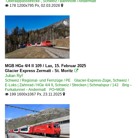
·Oberalppassstrecke·
,
Schweiz / Bahnhöfe / Andermatt
178 1200x795 Px, 02.03.2026


Sonstiges
Triebfahrzeuge
Museumsbahnen und Vereine
DFB Dampfbahn Furka-Bergstrecke
Regionen
Wallis
MGB HGe 4/4 II 109 / Lax, 15. Februar 2025
Glacier Express Zermatt - St. Moritz

Julian Ryf
RhB | Rhätische Bahn
Schweiz / Regional- und Fernzüge / PE Glacier-Express-Züge
,
Schweiz /
E-Loks | Zahnrad / HGe 4/4 II
,
Schweiz / Strecken | Schmalspur / 142 Brig –
Bahnhöfe
Furkatunnel – Andermatt FO>MGB
199 1600x1067 Px, 23.11.2025


Brücken
Dienst- und Rangierloks
E-Loks Ge 4/4 I
E-Loks Ge 4/4 II
E-Loks Ge 4/4 III