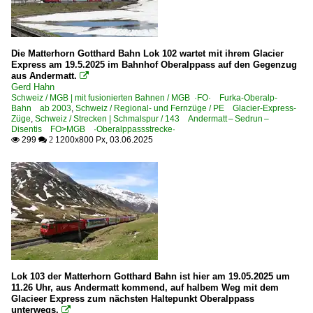
Die Matterhorn Gotthard Bahn Lok 102 wartet mit ihrem Glacier
Express am 19.5.2025 im Bahnhof Oberalppass auf den Gegenzug
aus Andermatt.

Gerd Hahn
Schweiz / MGB | mit fusionierten Bahnen / MGB ·FO· Furka-Oberalp-
Bahn ab 2003
,
Schweiz / Regional- und Fernzüge / PE Glacier-Express-
Züge
,
Schweiz / Strecken | Schmalspur / 143 Andermatt – Sedrun –
Disentis FO>MGB ·Oberalppassstrecke·
299
1200x800 Px, 03.06.2025

 2
Lok 103 der Matterhorn Gotthard Bahn ist hier am 19.05.2025 um
11.26 Uhr, aus Andermatt kommend, auf halbem Weg mit dem
Glacieer Express zum nächsten Haltepunkt Oberalppass
unterwegs.
