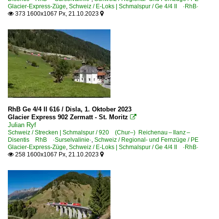
Glacier-Express-Züge
,
Schweiz / E-Loks | Schmalspur / Ge 4/4 II ·RhB·
373 1600x1067 Px, 21.10.2023


RhB Ge 4/4 II 616 / Disla, 1. Oktober 2023
Glacier Express 902 Zermatt - St. Moritz

Julian Ryf
Schweiz / Strecken | Schmalspur / 920 (Chur–) Reichenau – Ilanz –
Disentis RhB ·Surselvalinie·
,
Schweiz / Regional- und Fernzüge / PE
Glacier-Express-Züge
,
Schweiz / E-Loks | Schmalspur / Ge 4/4 II ·RhB·
258 1600x1067 Px, 21.10.2023

