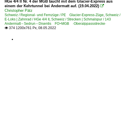
HGe 4/4 II Nr. 4 der MGB taucht mit dem Glacier-Express aus
einem der Kehrtunnel bei Andermatt auf. (19.04.2022)

Christopher Pätz
Schweiz / Regional- und Fernzüge / PE Glacier-Express-Züge
,
Schweiz /
E-Loks | Zahnrad / HGe 4/4 II
,
Schweiz / Strecken | Schmalspur / 143
Andermatt – Sedrun – Disentis FO>MGB ·Oberalppassstrecke·
374 1200x761 Px, 08.05.2022
