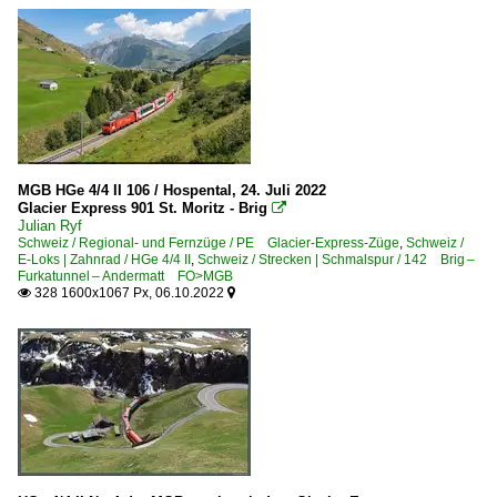
MGB HGe 4/4 II 106 / Hospental, 24. Juli 2022
Glacier Express 901 St. Moritz - Brig

Julian Ryf
Schweiz / Regional- und Fernzüge / PE Glacier-Express-Züge
,
Schweiz /
E-Loks | Zahnrad / HGe 4/4 II
,
Schweiz / Strecken | Schmalspur / 142 Brig –
Furkatunnel – Andermatt FO>MGB
328 1600x1067 Px, 06.10.2022

