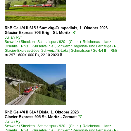
RhB Ge 4/4 II 615 / Sumvitg-Cumpadials, 1. Oktober 2023
Glacier Express 906 Brig - St. Moritz

Julian Ryf
Schweiz / Strecken | Schmalspur / 920 (Chur–) Reichenau – Ilanz –
Disentis RhB ·Surselvalinie·
,
Schweiz / Regional- und Fernzüge / PE
Glacier-Express-Züge
,
Schweiz / E-Loks | Schmalspur / Ge 4/4 II ·RhB·
297 1600x1000 Px, 22.10.2023


RhB Ge 4/4 II 614 / Disla, 1. Oktober 2023
Glacier Express 905 St. Moritz - Zermatt

Julian Ryf
Schweiz / Strecken | Schmalspur / 920 (Chur–) Reichenau – Ilanz –
Disentis RhB ·Surselvalinie·
,
Schweiz / Regional- und Fernzüge / PE