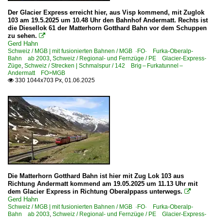
Der Glacier Express erreicht hier, aus Visp kommend, mit Zuglok
103 am 19.5.2025 um 10.48 Uhr den Bahnhof Andermatt. Rechts ist
die Diesellok 61 der Matterhorn Gotthard Bahn vor dem Schuppen
zu sehen.

Gerd Hahn
Schweiz / MGB | mit fusionierten Bahnen / MGB ·FO· Furka-Oberalp-
Bahn ab 2003
,
Schweiz / Regional- und Fernzüge / PE Glacier-Express-
Züge
,
Schweiz / Strecken | Schmalspur / 142 Brig – Furkatunnel –
Andermatt FO>MGB
330 1044x703 Px, 01.06.2025

Die Matterhorn Gotthard Bahn ist hier mit Zug Lok 103 aus
Richtung Andermatt kommend am 19.05.2025 um 11.13 Uhr mit
dem Glacier Express in Richtung Oberalppass unterwegs.

Gerd Hahn
Schweiz / MGB | mit fusionierten Bahnen / MGB ·FO· Furka-Oberalp-
Bahn ab 2003
,
Schweiz / Regional- und Fernzüge / PE Glacier-Express-