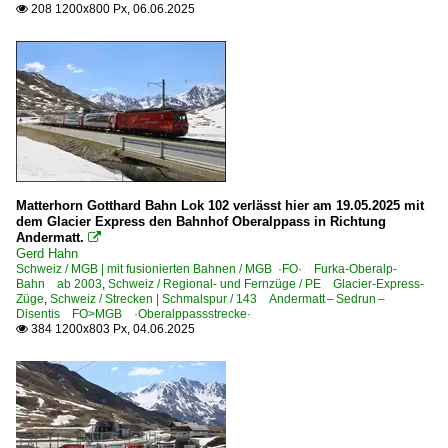
208 1200x800 Px, 06.06.2025

Triebzüge | Schmalspur
ABe 4/16 ·RhB· Allegra
ABe 8/12 ·RhB· Allegra
Triebzüge | Zahnrad | Schmalspur
Deh 4/4 ·BVZ·MGB·
Matterhorn Gotthard Bahn Lok 102 verlässt hier am 19.05.2025 mit
dem Glacier Express den Bahnhof Oberalppass in Richtung
Andermatt.

Gerd Hahn
Schweiz / MGB | mit fusionierten Bahnen / MGB ·FO· Furka-Oberalp-
Bahn ab 2003
,
Schweiz / Regional- und Fernzüge / PE Glacier-Express-
Züge
,
Schweiz / Strecken | Schmalspur / 143 Andermatt – Sedrun –
Disentis FO>MGB ·Oberalppassstrecke·
384 1200x803 Px, 04.06.2025
