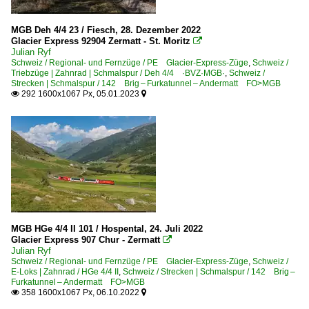
MGB Deh 4/4 23 / Fiesch, 28. Dezember 2022
Glacier Express 92904 Zermatt - St. Moritz

Julian Ryf
Schweiz / Regional- und Fernzüge / PE Glacier-Express-Züge
,
Schweiz /
Triebzüge | Zahnrad | Schmalspur / Deh 4/4 ·BVZ·MGB·
,
Schweiz /
Strecken | Schmalspur / 142 Brig – Furkatunnel – Andermatt FO>MGB
292 1600x1067 Px, 05.01.2023


MGB HGe 4/4 II 101 / Hospental, 24. Juli 2022
Glacier Express 907 Chur - Zermatt

Julian Ryf
Schweiz / Regional- und Fernzüge / PE Glacier-Express-Züge
,
Schweiz /
E-Loks | Zahnrad / HGe 4/4 II
,
Schweiz / Strecken | Schmalspur / 142 Brig –
Furkatunnel – Andermatt FO>MGB
358 1600x1067 Px, 06.10.2022

