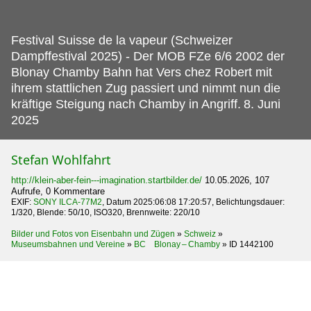
Festival Suisse de la vapeur (Schweizer
Dampffestival 2025) - Der MOB FZe 6/6 2002 der
Blonay Chamby Bahn hat Vers chez Robert mit
ihrem stattlichen Zug passiert und nimmt nun die
kräftige Steigung nach Chamby in Angriff.
8. Juni
2025
Stefan Wohlfahrt
http://klein-aber-fein---imagination.startbilder.de/
10.05.2026, 107
Aufrufe, 0 Kommentare
EXIF:
SONY ILCA-77M2
, Datum 2025:06:08 17:20:57, Belichtungsdauer:
1/320, Blende: 50/10, ISO320, Brennweite: 220/10
Bilder und Fotos von Eisenbahn und Zügen
»
Schweiz
»
Museumsbahnen und Vereine
»
BC Blonay – Chamby
»
ID 1442100