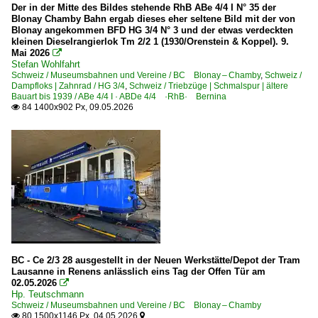
Der in der Mitte des Bildes stehende RhB ABe 4/4 I N° 35 der
Blonay Chamby Bahn ergab dieses eher seltene Bild mit der von
Blonay angekommen BFD HG 3/4 N° 3 und der etwas verdeckten
kleinen Dieselrangierlok Tm 2/2 1 (1930/Orenstein & Koppel). 9.
Mai 2026

Stefan Wohlfahrt
Schweiz / Museumsbahnen und Vereine / BC Blonay – Chamby
,
Schweiz /
Dampfloks | Zahnrad / HG 3/4
,
Schweiz / Triebzüge | Schmalspur | ältere
Bauart bis 1939 / ABe 4/4 I · ABDe 4/4 ·RhB· Bernina
84 1400x902 Px, 09.05.2026

BC - Ce 2/3 28 ausgestellt in der Neuen Werkstätte/Depot der Tram
Lausanne in Renens anlässlich eins Tag der Offen Tür am
02.05.2026

Hp. Teutschmann
Schweiz / Museumsbahnen und Vereine / BC Blonay – Chamby
80 1500x1146 Px, 04.05.2026

