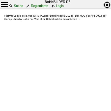
BAHN
BILDER.DE
Suche
Registrieren
Login
Festival Suisse de la vapeur (Schweizer Dampffestival 2025) - Der MOB FZe 6/6 2002 der
Blonay Chamby Bahn hat Vers chez Robert mit ihrem stattlichen ...