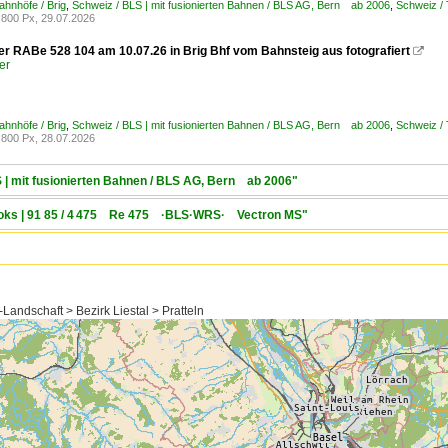
ahnhöfe / Brig
,
Schweiz / BLS | mit fusionierten Bahnen / BLS AG, Bern ab 2006
,
Schweiz /
800 Px, 29.07.2026
er RABe 528 104 am 10.07.26 in Brig Bhf vom Bahnsteig aus fotografiert

er
ahnhöfe / Brig
,
Schweiz / BLS | mit fusionierten Bahnen / BLS AG, Bern ab 2006
,
Schweiz /
800 Px, 28.07.2026
S | mit fusionierten Bahnen / BLS AG, Bern ab 2006"
-Loks | 91 85 / 4 475 Re 475 ·BLS·WRS· Vectron MS"
Landschaft > Bezirk Liestal > Pratteln