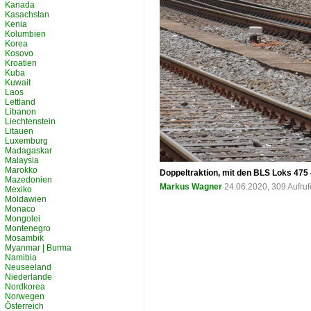
Kanada
Kasachstan
Kenia
Kolumbien
Korea
Kosovo
Kroatien
Kuba
Kuwait
Laos
Lettland
Libanon
Liechtenstein
Litauen
Luxemburg
Madagaskar
Malaysia
Marokko
Doppeltraktion, mit den BLS Loks 475
Mazedonien
Markus Wagner
24.06.2020, 309 Aufru
Mexiko
Moldawien
Monaco
Mongolei
Montenegro
Mosambik
Myanmar | Burma
Namibia
Neuseeland
Niederlande
Nordkorea
Norwegen
Österreich