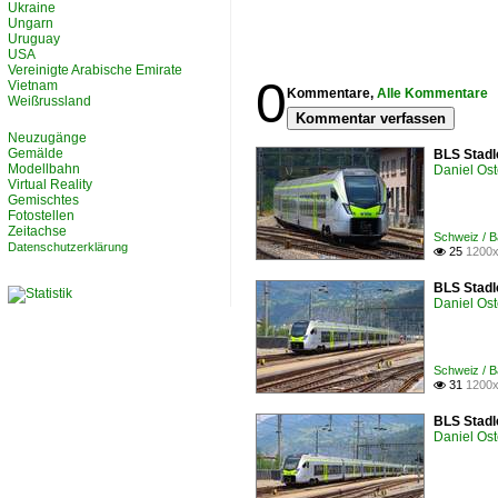
Ukraine
Ungarn
Uruguay
USA
Vereinigte Arabische Emirate
0
Vietnam
Kommentare,
Alle Kommentare
Weißrussland
Kommentar verfassen
Neuzugänge
Gemälde
BLS Stadl
Modellbahn
Daniel Ost
Virtual Reality
Gemischtes
Fotostellen
Zeitachse
Schweiz / B
Datenschutzerklärung
25
1200x

BLS Stadl
Daniel Ost
Schweiz / B
31
1200x

BLS Stadl
Daniel Ost