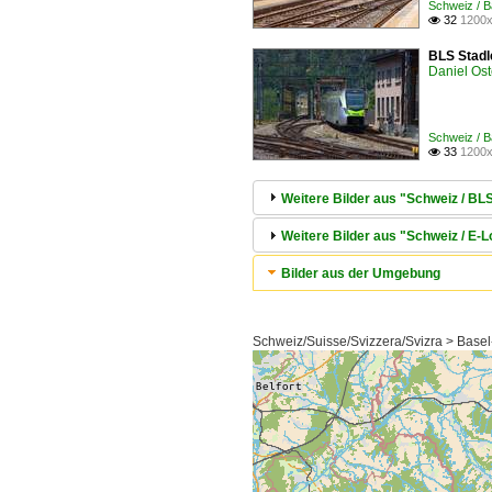
Schweiz / B
32
1200x

BLS Stadl
Daniel Ost
Schweiz / B
33
1200x

Weitere Bilder aus "Schweiz / BL
Weitere Bilder aus "Schweiz / E
Bilder aus der Umgebung
Schweiz/Suisse/Svizzera/Svizra > Basel-