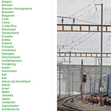
Belgien
Bolivien
Bosnien-Herzegowina
Brasilien
Bulgarien
Chile
China
Costa Rica
Dänemark
Deutschland
Ecuador
Eritrea
Estland
Finnland
Frankreich
Georgien
Griechenland
Großbritannien
Hongkong
Indien
Indonesien
Irak
Iran
Irland und Nordirland
Island
Israel
Italien
Jamaika
Japan
Jordanien
Jugoslawien
Kambodscha