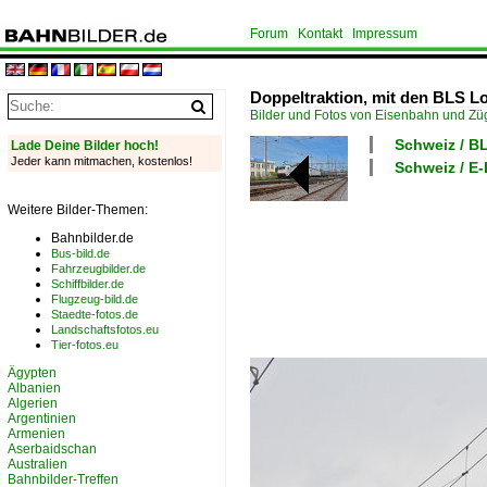
Forum
Kontakt
Impressum
Doppeltraktion, mit den BLS Lo
Bilder und Fotos von Eisenbahn und Z
Schweiz / B
Lade Deine Bilder hoch!
Jeder kann mitmachen, kostenlos!
Schweiz / E
Weitere Bilder-Themen:
Bahnbilder.de
Bus-bild.de
Fahrzeugbilder.de
Schiffbilder.de
Flugzeug-bild.de
Staedte-fotos.de
Landschaftsfotos.eu
Tier-fotos.eu
Ägypten
Albanien
Algerien
Argentinien
Armenien
Aserbaidschan
Australien
Bahnbilder-Treffen