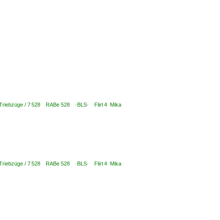
 Triebzüge / 7 528 RABe 528 ·BLS· Flirt 4 Mika
 Triebzüge / 7 528 RABe 528 ·BLS· Flirt 4 Mika