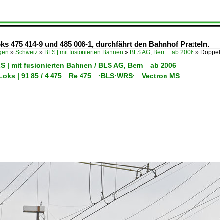
ks 475 414-9 und 485 006-1, durchfährt den Bahnhof Pratteln.
ügen
»
Schweiz
»
BLS | mit fusionierten Bahnen
»
BLS AG, Bern ab 2006
»
Doppel
LS | mit fusionierten Bahnen / BLS AG, Bern ab 2006
-Loks | 91 85 / 4 475 Re 475 ·BLS·WRS· Vectron MS