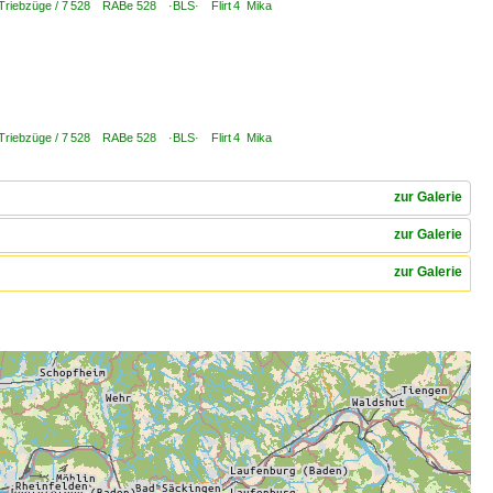
 Triebzüge / 7 528 RABe 528 ·BLS· Flirt 4 Mika
 Triebzüge / 7 528 RABe 528 ·BLS· Flirt 4 Mika
zur Galerie
zur Galerie
zur Galerie