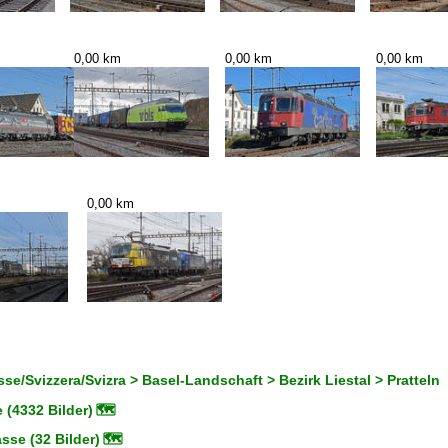
0,00 km
0,00 km
0,00 km
0,00 km
se/Svizzera/Svizra > Basel-Landschaft > Bezirk Liestal > Pratteln
 (4332 Bilder)
🗺
asse (32 Bilder)
🗺