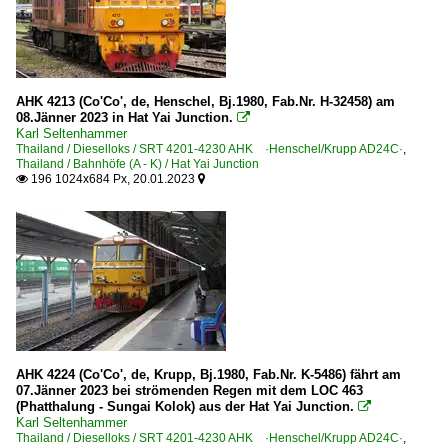
AHK 4213 (Co'Co', de, Henschel, Bj.1980, Fab.Nr. H-32458) am
08.Jänner 2023 in Hat Yai Junction.

Karl Seltenhammer
Thailand / Dieselloks / SRT 4201-4230 AHK ·Henschel/Krupp AD24C·
,
Thailand / Bahnhöfe (A - K) / Hat Yai Junction
196 1024x684 Px, 20.01.2023


AHK 4224 (Co'Co', de, Krupp, Bj.1980, Fab.Nr. K-5486) fährt am
07.Jänner 2023 bei strömenden Regen mit dem LOC 463
(Phatthalung - Sungai Kolok) aus der Hat Yai Junction.

Karl Seltenhammer
Thailand / Dieselloks / SRT 4201-4230 AHK ·Henschel/Krupp AD24C·
,