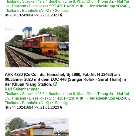
Thailand / Strecken / 3.3.4 Southern Line 6: Khao Chum Thong Jn. – Hat Yai
Jn.
,
Thailand / Dieselloks / SRT 4201-4230 AHK ·Henschel/Krupp AD24C·
,
Thailand / Bahnhöfe (A - K) / ~ Sonstige
284 1024x684 Px, 22.01.2023


AHK 4223 (Co'Co', de, Henschel, Bj.1980, Fab.Nr. H-32463) am
08.Jänner 2023 mit dem LOC 448 (Sungai Kolok - Surat Thani) in
der Khuan Niang Station.

Karl Seltenhammer
Thailand / Strecken / 3.3.4 Southern Line 6: Khao Chum Thong Jn. – Hat Yai
Jn.
,
Thailand / Dieselloks / SRT 4201-4230 AHK ·Henschel/Krupp AD24C·
,
Thailand / Bahnhöfe (A - K) / ~ Sonstige
344 1024x684 Px, 21.01.2023

