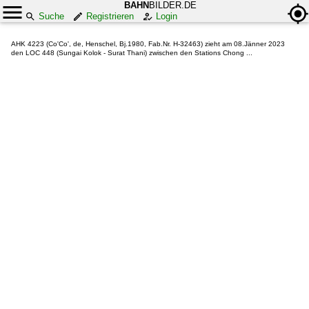
BAHN
BILDER.DE
Suche
Registrieren
Login
AHK 4223 (Co'Co', de, Henschel, Bj.1980, Fab.Nr. H-32463) zieht am 08.Jänner 2023
den LOC 448 (Sungai Kolok - Surat Thani) zwischen den Stations Chong ...