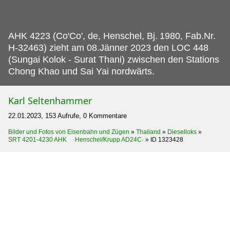
AHK 4223 (Co'Co', de, Henschel, Bj.
1980, Fab.Nr.
H-32463) zieht am 08.Jänner 2023 den LOC 448
(Sungai Kolok - Surat Thani) zwischen den Stations
Chong Khao und Sai Yai nordwärts.
Karl Seltenhammer
22.01.2023, 153 Aufrufe, 0 Kommentare
Bilder und Fotos von Eisenbahn und Zügen
»
Thailand
»
Dieselloks
»
SRT 4201-4230 AHK ·Henschel/Krupp AD24C·
»
ID 1323428