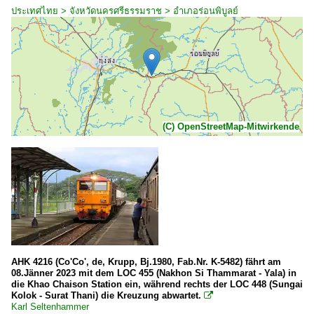
ประเทศไทย > จังหวัดนครศรีธรรมราช > อำเภอร่อนพิบูลย์
(C) OpenStreetMap-Mitwirkende
AHK 4216 (Co'Co', de, Krupp, Bj.1980, Fab.Nr. K-5482) fährt am
08.Jänner 2023 mit dem LOC 455 (Nakhon Si Thammarat - Yala) in
die Khao Chaison Station ein, während rechts der LOC 448 (Sungai
Kolok - Surat Thani) die Kreuzung abwartet.

Karl Seltenhammer