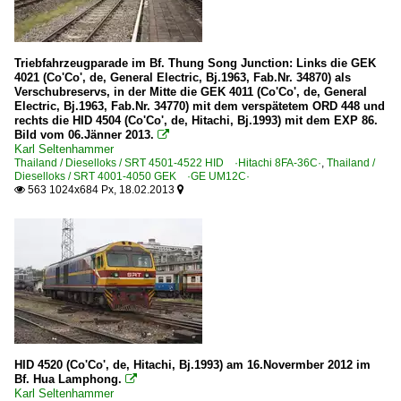
Triebfahrzeugparade im Bf. Thung Song Junction: Links die GEK
4021 (Co'Co', de, General Electric, Bj.1963, Fab.Nr. 34870) als
Verschubreservs, in der Mitte die GEK 4011 (Co'Co', de, General
Electric, Bj.1963, Fab.Nr. 34770) mit dem verspätetem ORD 448 und
rechts die HID 4504 (Co'Co', de, Hitachi, Bj.1993) mit dem EXP 86.
Bild vom 06.Jänner 2013.

Karl Seltenhammer
Thailand / Dieselloks / SRT 4501-4522 HID ·Hitachi 8FA-36C·
,
Thailand /
Dieselloks / SRT 4001-4050 GEK ·GE UM12C·
563 1024x684 Px, 18.02.2013


HID 4520 (Co'Co', de, Hitachi, Bj.1993) am 16.Novermber 2012 im
Bf. Hua Lamphong.

Karl Seltenhammer