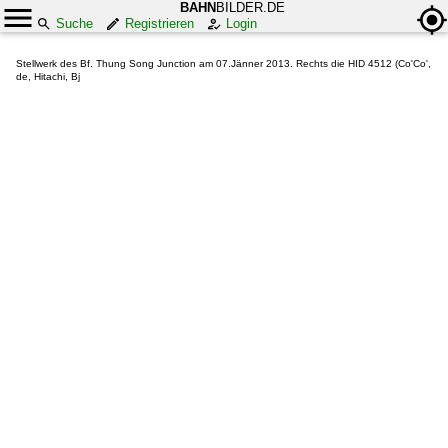
BAHN
BILDER.DE
Suche
Registrieren
Login
Stellwerk des Bf. Thung Song Junction am 07.Jänner 2013. Rechts die HID 4512 (Co'Co',
de, Hitachi, Bj