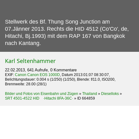
Stellwerk des Bf.
Thung Song Junction am
07.Jänner 2013. Rechts die HID 4512 (Co'Co', de,
Hitachi, Bj.1993) mit dem RAP 167 von Bangkok
nach Kantang.
Karl Seltenhammer
22.02.2013, 641 Aufrufe, 0 Kommentare
EXIF:
Canon Canon EOS 1000D
, Datum 2013:01:07 08:30:07,
Belichtungsdauer: 0.004 s (1/250) (1/250), Blende: f/11.0, ISO200,
Brennweite: 28.00 (28/1)
Bilder und Fotos von Eisenbahn und Zügen
»
Thailand
»
Dieselloks
»
SRT 4501-4522 HID ·Hitachi 8FA-36C·
»
ID 664859