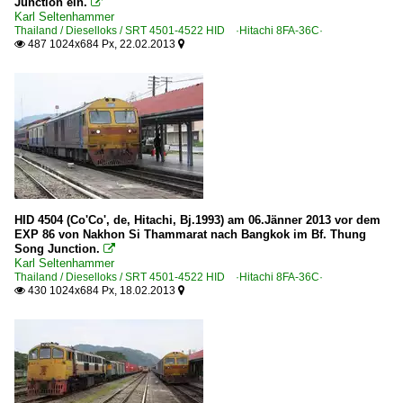
Junction ein.

Karl Seltenhammer
Thailand / Dieselloks / SRT 4501-4522 HID ·Hitachi 8FA-36C·
487 1024x684 Px, 22.02.2013


HID 4504 (Co'Co', de, Hitachi, Bj.1993) am 06.Jänner 2013 vor dem
EXP 86 von Nakhon Si Thammarat nach Bangkok im Bf. Thung
Song Junction.

Karl Seltenhammer
Thailand / Dieselloks / SRT 4501-4522 HID ·Hitachi 8FA-36C·
430 1024x684 Px, 18.02.2013

