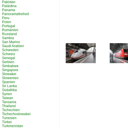
Pakistan
Palästina
Panama
Panoramafreiheit
Peru
Polen
Portugal
Rumänien
Russland
Sambia
San Marino
Saudi Arabien
Schweden
Schweiz
Senegal
Serbien
Simbabwe
Singapore
Slowakei
Slowenien
Spanien
Sri Lanka
Südafrika
Syrien
Taiwan
Tansania
Thailand
Tschechien
Tschechoslowakei
Tunesien
Türkei
Turkmenistan