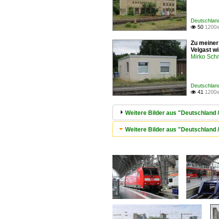
Deutschland
50
1200x

Zu meiner
Velgast w
Mirko Sch
Deutschland
41
1200x

Weitere Bilder aus "Deutschland 
Weitere Bilder aus "Deutschland /