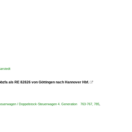
Sarstedt
pbzfa als RE 82826 von Göttingen nach Hannover Hbf.

teuerwagen / Doppelstock-Steuerwagen 4. Generation 763-767, 785
,