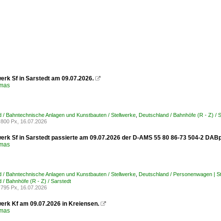
erk Sf in Sarstedt am 09.07.2026.

omas
 / Bahntechnische Anlagen und Kunstbauten / Stellwerke
,
Deutschland / Bahnhöfe (R - Z) / 
800 Px, 16.07.2026
werk Sf in Sarstedt passierte am 09.07.2026 der D-AMS 55 80 86-73 504-2 DAB
omas
 / Bahntechnische Anlagen und Kunstbauten / Stellwerke
,
Deutschland / Personenwagen | S
 / Bahnhöfe (R - Z) / Sarstedt
795 Px, 16.07.2026
werk Kf am 09.07.2026 in Kreiensen.

omas