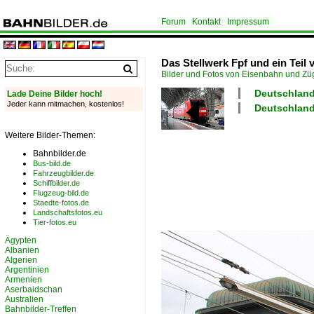
Forum
Kontakt
Impressum
Das Stellwerk Fpf und ein Teil 
Bilder und Fotos von Eisenbahn und Z
Deutschland
Lade Deine Bilder hoch!
Jeder kann mitmachen, kostenlos!
Deutschland 
Weitere Bilder-Themen:
Bahnbilder.de
Bus-bild.de
Fahrzeugbilder.de
Schiffbilder.de
Flugzeug-bild.de
Staedte-fotos.de
Landschaftsfotos.eu
Tier-fotos.eu
Ägypten
Albanien
Algerien
Argentinien
Armenien
Aserbaidschan
Australien
Bahnbilder-Treffen