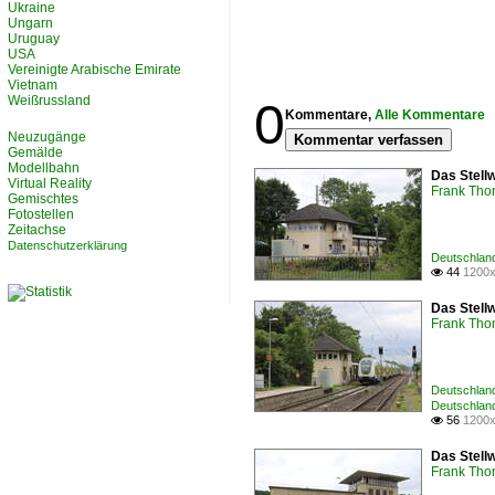
Ukraine
Ungarn
Uruguay
USA
Vereinigte Arabische Emirate
Vietnam
Weißrussland
0
Kommentare,
Alle Kommentare
Neuzugänge
Kommentar verfassen
Gemälde
Modellbahn
Das Stellw
Virtual Reality
Frank Th
Gemischtes
Fotostellen
Zeitachse
Datenschutzerklärung
Deutschland
44
1200x

Das Stell
Frank Th
Deutschland
Deutschland
56
1200x

Das Stell
Frank Th