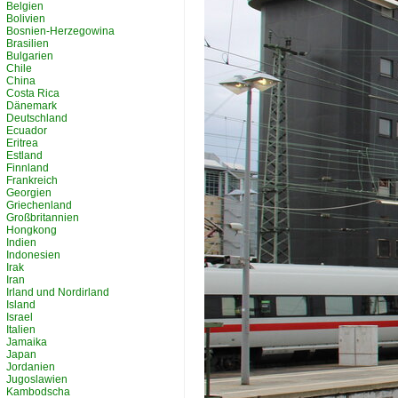
Belgien
Bolivien
Bosnien-Herzegowina
Brasilien
Bulgarien
Chile
China
Costa Rica
Dänemark
Deutschland
Ecuador
Eritrea
Estland
Finnland
Frankreich
Georgien
Griechenland
Großbritannien
Hongkong
Indien
Indonesien
Irak
Iran
Irland und Nordirland
Island
Israel
Italien
Jamaika
Japan
Jordanien
Jugoslawien
Kambodscha