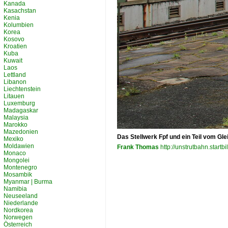
Kanada
Kasachstan
Kenia
Kolumbien
Korea
Kosovo
Kroatien
Kuba
Kuwait
Laos
Lettland
Libanon
Liechtenstein
Litauen
Luxemburg
Madagaskar
Malaysia
Marokko
Mazedonien
Das Stellwerk Fpf und ein Teil vom Gle
Mexiko
Moldawien
Frank Thomas
http://unstrutbahn.startbi
Monaco
Mongolei
Montenegro
Mosambik
Myanmar | Burma
Namibia
Neuseeland
Niederlande
Nordkorea
Norwegen
Österreich