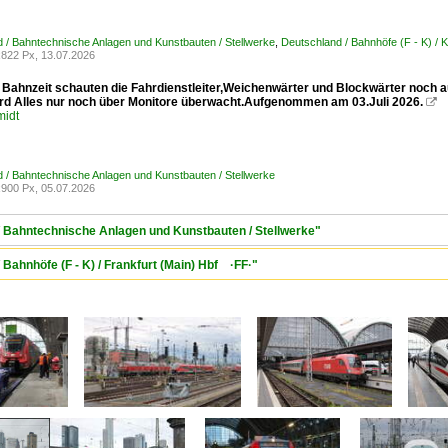
 / Bahntechnische Anlagen und Kunstbauten / Stellwerke
,
Deutschland / Bahnhöfe (F - K) / 
822 Px, 13.07.2026
 Bahnzeit schauten die Fahrdienstleiter,Weichenwärter und Blockwärter noch 
ird Alles nur noch über Monitore überwacht.Aufgenommen am 03.Juli 2026.

midt
 / Bahntechnische Anlagen und Kunstbauten / Stellwerke
900 Px, 05.07.2026
/ Bahntechnische Anlagen und Kunstbauten / Stellwerke"
 Bahnhöfe (F - K) / Frankfurt (Main) Hbf ·FF·"