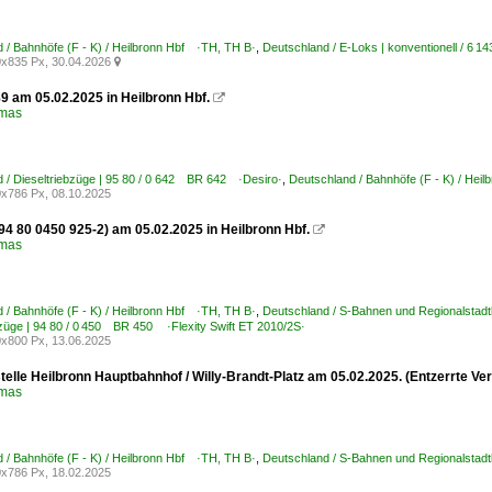
 / Bahnhöfe (F - K) / Heilbronn Hbf ·TH, TH B·
,
Deutschland / E-Loks | konventionell / 
x835 Px, 30.04.2026

9 am 05.02.2025 in Heilbronn Hbf.

omas
 / Dieseltriebzüge | 95 80 / 0 642 BR 642 ·Desiro·
,
Deutschland / Bahnhöfe (F - K) / Hei
x786 Px, 08.10.2025
94 80 0450 925-2) am 05.02.2025 in Heilbronn Hbf.

omas
 / Bahnhöfe (F - K) / Heilbronn Hbf ·TH, TH B·
,
Deutschland / S-Bahnen und Regionalsta
bzüge | 94 80 / 0 450 BR 450 ·Flexity Swift ET 2010/2S·
x800 Px, 13.06.2025
telle Heilbronn Hauptbahnhof / Willy-Brandt-Platz am 05.02.2025. (Entzerrte Ver
omas
 / Bahnhöfe (F - K) / Heilbronn Hbf ·TH, TH B·
,
Deutschland / S-Bahnen und Regionalsta
x786 Px, 18.02.2025