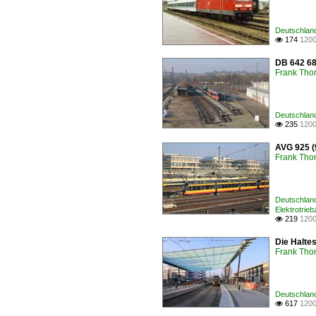
Deutschland
174
1200

DB 642 68
Frank Th
Deutschland
235
1200

AVG 925 (
Frank Th
Deutschland
Elektrotrie
219
1200

Die Haltes
Frank Th
Deutschland
617
1200
