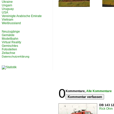
Ukraine
Ungarn
Uruguay
USA
Vereinigte Arabische Emirate
Vietnam
Weißrussland
Neuzugänge
Gemälde
Modellbahn
Virtual Reality
Gemischtes
Fotostellen
Zeitachse
Datenschutzerklärung
0
Kommentare,
Alle Kommentare
Kommentar verfassen
DB 143 12
Rick Ohm