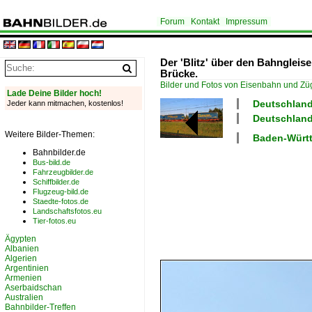
Forum
Kontakt
Impressum
Der 'Blitz' über den Bahngleise
Brücke.
Bilder und Fotos von Eisenbahn und Z
Lade Deine Bilder hoch!
Deutschland 
Jeder kann mitmachen, kostenlos!
Deutschland
Weitere Bilder-Themen:
Baden-Württ
Bahnbilder.de
Bus-bild.de
Fahrzeugbilder.de
Schiffbilder.de
Flugzeug-bild.de
Staedte-fotos.de
Landschaftsfotos.eu
Tier-fotos.eu
Ägypten
Albanien
Algerien
Argentinien
Armenien
Aserbaidschan
Australien
Bahnbilder-Treffen