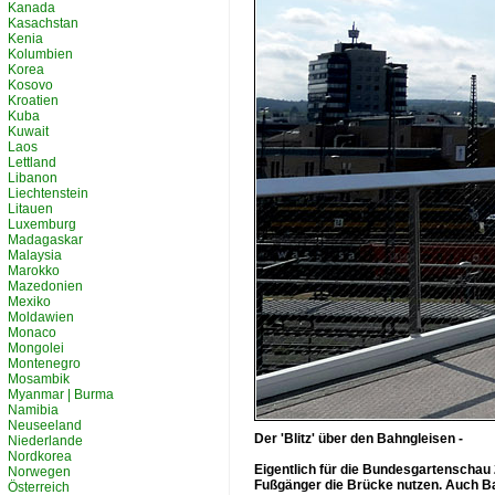
Kanada
Kasachstan
Kenia
Kolumbien
Korea
Kosovo
Kroatien
Kuba
Kuwait
Laos
Lettland
Libanon
Liechtenstein
Litauen
Luxemburg
Madagaskar
Malaysia
Marokko
Mazedonien
Mexiko
Moldawien
Monaco
Mongolei
Montenegro
Mosambik
Myanmar | Burma
Namibia
Neuseeland
Der 'Blitz' über den Bahngleisen -
Niederlande
Nordkorea
Eigentlich für die Bundesgartenschau 
Norwegen
Fußgänger die Brücke nutzen. Auch Ba
Österreich