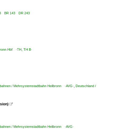
6 143 BR 143 DR 243
lbronn Hbf ·TH, TH B·
dtbahnen / Mehrsystemstadtbahn Heilbronn ·AVG·
,
Deutschland /
sion)

dtbahnen / Mehrsystemstadtbahn Heilbronn ·AVG·