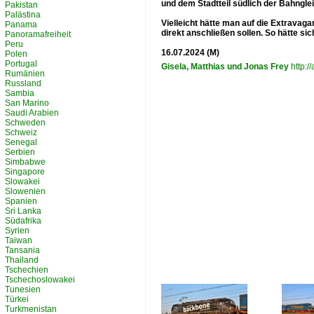
und dem Stadtteil südlich der Bahngl
Pakistan
Palästina
Vielleicht hätte man auf die Extravag
Panama
direkt anschließen sollen. So hätte 
Panoramafreiheit
Peru
16.07.2024 (M)
Polen
Portugal
Gisela, Matthias und Jonas Frey
http:/
Rumänien
Russland
Sambia
San Marino
Saudi Arabien
Schweden
Schweiz
Senegal
Serbien
Simbabwe
Singapore
Slowakei
Slowenien
Spanien
Sri Lanka
Südafrika
Syrien
Taiwan
Tansania
Thailand
Tschechien
Tschechoslowakei
Tunesien
Türkei
Turkmenistan