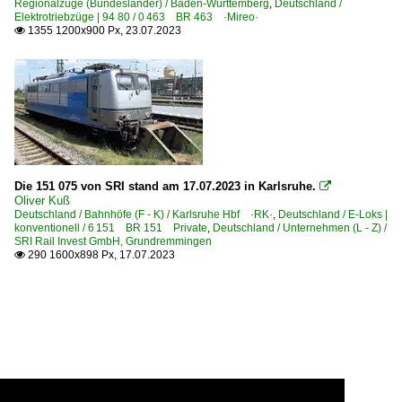
Regionalzüge (Bundesländer) / Baden-Württemberg
,
Deutschland /
Elektrotriebzüge | 94 80 / 0 463 BR 463 ·Mireo·
1355 1200x900 Px, 23.07.2023

Die 151 075 von SRI stand am 17.07.2023 in Karlsruhe.

Oliver Kuß
Deutschland / Bahnhöfe (F - K) / Karlsruhe Hbf ·RK·
,
Deutschland / E-Loks |
konventionell / 6 151 BR 151 Private
,
Deutschland / Unternehmen (L - Z) /
SRI Rail Invest GmbH, Grundremmingen
290 1600x898 Px, 17.07.2023
