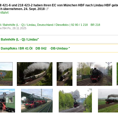
8 421-6 und 218 423-2 haben ihren EC von München HBF nach Lindau HBF gebrac
ch übernehmen. 24. Sept. 2018

lfahrt
 / Bahnhöfe (L - Q) / Lindau
,
Deutschland / Dieselloks | 92 80 / 1 218 BR 218
x784 Px, 28.11.2025
 Bahnhöfe (L - Q) / Lindau"
d / Dampfloks / BR 41 Öl DB 042 ·DB-Umbau·"