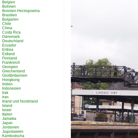
Belgien
Bolivien
Bosnien-Herzegowina
Brasilien
Bulgarien
Chile
China
Costa Rica
Dänemark
Deutschland
Ecuador
Eritrea
Estland
Finnland
Frankreich
Georgien
Griechenland
Großbritannien
Hongkong
Indien
Indonesien
Irak
Iran
Irland und Nordirland
Island
Israel
Italien
Jamaika
Japan
Jordanien
Jugoslawien
Kambodscha