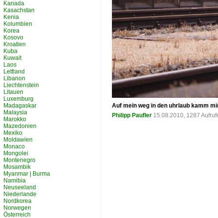
Kanada
Kasachstan
Kenia
Kolumbien
Korea
Kosovo
Kroatien
Kuba
Kuwait
Laos
Lettland
Libanon
Liechtenstein
Litauen
Luxemburg
Madagaskar
Auf mein weg in den uhrlaub kamm mir 
Malaysia
Philipp Paufler
15.08.2010, 1287 Aufru
Marokko
Mazedonien
Mexiko
Moldawien
Monaco
Mongolei
Montenegro
Mosambik
Myanmar | Burma
Namibia
Neuseeland
Niederlande
Nordkorea
Norwegen
Österreich