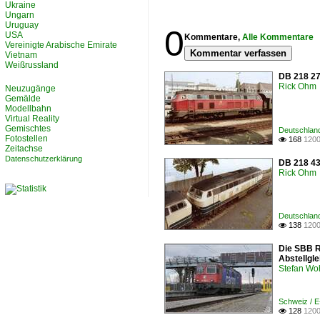
Ukraine
Ungarn
Uruguay
0
USA
Kommentare,
Alle Kommentare
Vereinigte Arabische Emirate
Kommentar verfassen
Vietnam
Weißrussland
DB 218 27
Rick Ohm
Neuzugänge
Gemälde
Modellbahn
Virtual Reality
Gemischtes
Deutschland
Fotostellen
168
1200

Zeitachse
Datenschutzerklärung
DB 218 43
Rick Ohm
Deutschland
138
1200

Die SBB Re
Abstellgle
Stefan Woh
Schweiz / 
128
1200
