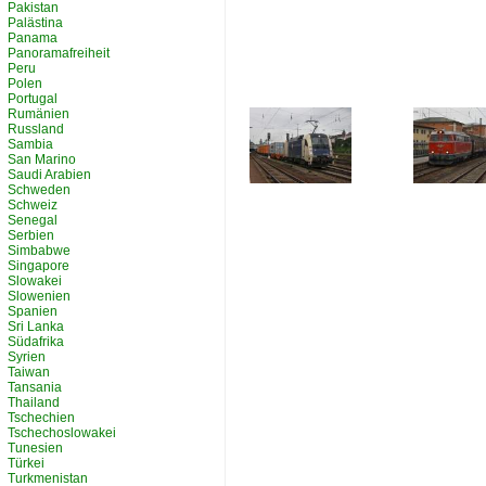
Pakistan
Palästina
Panama
Panoramafreiheit
Peru
Polen
Portugal
Rumänien
Russland
Sambia
San Marino
Saudi Arabien
Schweden
Schweiz
Senegal
Serbien
Simbabwe
Singapore
Slowakei
Slowenien
Spanien
Sri Lanka
Südafrika
Syrien
Taiwan
Tansania
Thailand
Tschechien
Tschechoslowakei
Tunesien
Türkei
Turkmenistan