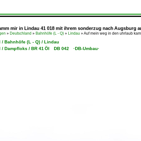
amm mir in Lindau 41 018 mit ihrem sonderzug nach Augsburg a
ügen
»
Deutschland
»
Bahnhöfe (L - Q)
»
Lindau
»
Auf mein weg in den uhrlaub ka
/ Bahnhöfe (L - Q) / Lindau
 / Dampfloks / BR 41 Öl DB 042 ·DB-Umbau·