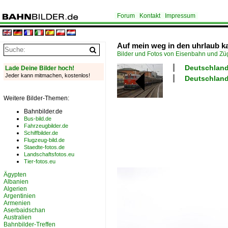
Forum
Kontakt
Impressum
Auf mein weg in den uhrlaub k
Bilder und Fotos von Eisenbahn und Z
Deutschland 
Lade Deine Bilder hoch!
Jeder kann mitmachen, kostenlos!
Deutschland
Weitere Bilder-Themen:
Bahnbilder.de
Bus-bild.de
Fahrzeugbilder.de
Schiffbilder.de
Flugzeug-bild.de
Staedte-fotos.de
Landschaftsfotos.eu
Tier-fotos.eu
Ägypten
Albanien
Algerien
Argentinien
Armenien
Aserbaidschan
Australien
Bahnbilder-Treffen