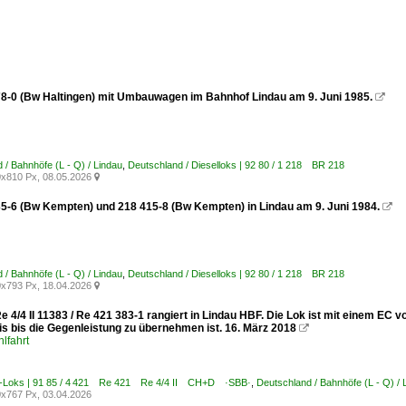
8-0 (Bw Haltingen) mit Umbauwagen im Bahnhof Lindau am 9. Juni 1985.

 / Bahnhöfe (L - Q) / Lindau
,
Deutschland / Dieselloks | 92 80 / 1 218 BR 218
x810 Px, 08.05.2026

5-6 (Bw Kempten) und 218 415-8 (Bw Kempten) in Lindau am 9. Juni 1984.

 / Bahnhöfe (L - Q) / Lindau
,
Deutschland / Dieselloks | 92 80 / 1 218 BR 218
x793 Px, 18.04.2026

 4/4 II 11383 / Re 421 383-1 rangiert in Lindau HBF. Die Lok ist mit einem EC 
is bis die Gegenleistung zu übernehmen ist. 16. März 2018

lfahrt
E-Loks | 91 85 / 4 421 Re 421 Re 4/4 II CH+D ·SBB·
,
Deutschland / Bahnhöfe (L - Q) / 
x767 Px, 03.04.2026