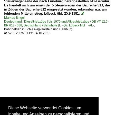
Steuerwagenseite der nach Lüneburg bereitgestellten 612-Garnitur.
Es handelt sich um einen der 5 Steuerwagen der Baureihe 913, die
in Zügen der Baureihe 612 eingesetzt wurden, erkennbar u.a. am
fehlenden Mitteleinstieg. Lübeck Hbf, 25.9.1981.

Markus Engel
Deutschland / Dieseltriebzüge | bis 1970 und Altbautriebzüge / DB VT 12.5 ·
BR 612 · 688
,
Deutschland / Bahnhöfe (L - Q) / Lübeck Hbf ·AL·
,
Bahnbetrieb in Schleswig-Holstein und Hamburg
579 1200x731 Px, 14.10.2021

Diese Webseite verwendet Cookies, um
Inhalte und Anzeigen zu personalisieren und