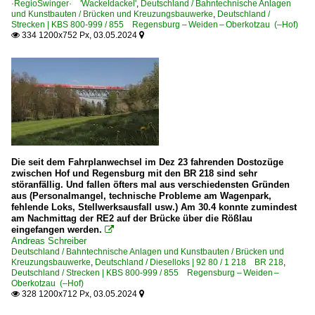
·RegioSwinger· 'Wackeldackel'
,
Deutschland / Bahntechnische Anlagen
und Kunstbauten / Brücken und Kreuzungsbauwerke
,
Deutschland /
Strecken | KBS 800-999 / 855 Regensburg – Weiden – Oberkotzau (–Hof)
334 1200x752 Px, 03.05.2024


Die seit dem Fahrplanwechsel im Dez 23 fahrenden Dostozüge
zwischen Hof und Regensburg mit den BR 218 sind sehr
störanfällig. Und fallen öfters mal aus verschiedensten Gründen
aus (Personalmangel, technische Probleme am Wagenpark,
fehlende Loks, Stellwerksausfall usw.) Am 30.4 konnte zumindest
am Nachmittag der RE2 auf der Brücke über die Rößlau
eingefangen werden.

Andreas Schreiber
Deutschland / Bahntechnische Anlagen und Kunstbauten / Brücken und
Kreuzungsbauwerke
,
Deutschland / Dieselloks | 92 80 / 1 218 BR 218
,
Deutschland / Strecken | KBS 800-999 / 855 Regensburg – Weiden –
Oberkotzau (–Hof)
328 1200x712 Px, 03.05.2024

