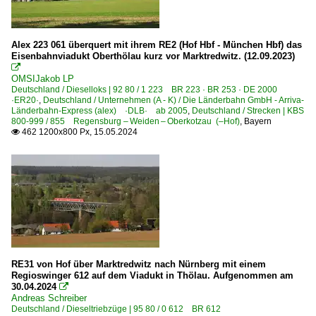
Alex 223 061 überquert mit ihrem RE2 (Hof Hbf - München Hbf) das
Eisenbahnviadukt Oberthölau kurz vor Marktredwitz. (12.09.2023)

OMSIJakob LP
Deutschland / Dieselloks | 92 80 / 1 223 BR 223 · BR 253 · DE 2000
·ER20·
,
Deutschland / Unternehmen (A - K) / Die Länderbahn GmbH - Arriva-
Länderbahn-Express (alex) ·DLB· ab 2005
,
Deutschland / Strecken | KBS
800-999 / 855 Regensburg – Weiden – Oberkotzau (–Hof)
,
Bayern
462 1200x800 Px, 15.05.2024

RE31 von Hof über Marktredwitz nach Nürnberg mit einem
Regioswinger 612 auf dem Viadukt in Thölau. Aufgenommen am
30.04.2024

Andreas Schreiber
Deutschland / Dieseltriebzüge | 95 80 / 0 612 BR 612