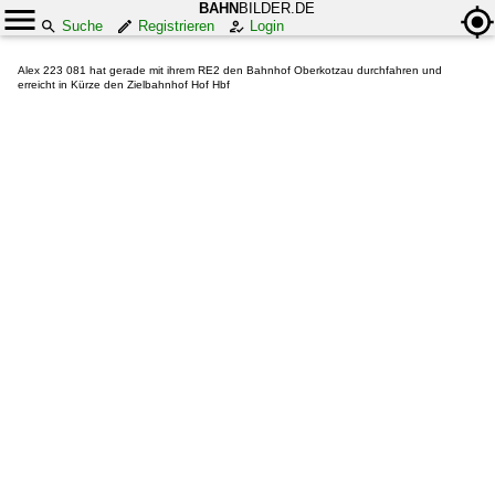
BAHN
BILDER.DE
Suche
Registrieren
Login
Alex 223 081 hat gerade mit ihrem RE2 den Bahnhof Oberkotzau durchfahren und
erreicht in Kürze den Zielbahnhof Hof Hbf