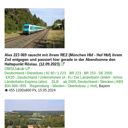
Alex 223 069 rauscht mit ihrem RE2 (München Hbf - Hof Hbf) ihrem
Ziel entgegen und passiert hier gerade in der Abendsonne den
Haltepunkt Röslau. (12.09.2023)

OMSIJakob LP
Deutschland / Dieselloks | 92 80 / 1 223 BR 223 · BR 253 · DE 2000
·ER20·
,
Deutschland / Unternehmen (A - K) / Die Länderbahn GmbH - Arriva-
Länderbahn-Express (alex) ·DLB· ab 2005
,
Deutschland / Strecken | KBS
800-999 / 855 Regensburg – Weiden – Oberkotzau (–Hof)
,
Bayern
455 1200x800 Px, 15.05.2024
