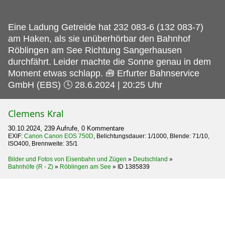
Eine Ladung Getreide hat 232 083-6 (132 083-7)
am Haken, als sie unüberhörbar den Bahnhof
Röblingen am See Richtung Sangerhausen
durchfährt.
Leider machte die Sonne genau in dem
Moment etwas schlapp. 🧰 Erfurter Bahnservice
GmbH (EBS) 🕓 28.6.2024 | 20:25 Uhr
Clemens Kral
30.10.2024, 239 Aufrufe, 0 Kommentare
EXIF:
Canon Canon EOS 750D
, Belichtungsdauer: 1/1000, Blende: 71/10,
ISO400, Brennweite: 35/1
Bilder und Fotos von Eisenbahn und Zügen
»
Deutschland
»
Bahnhöfe (R - Z)
»
Röblingen am See
»
ID 1385839