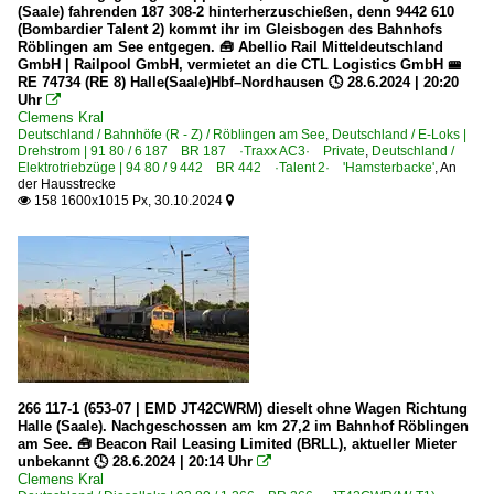
(Saale) fahrenden 187 308-2 hinterherzuschießen, denn 9442 610
(Bombardier Talent 2) kommt ihr im Gleisbogen des Bahnhofs
Röblingen am See entgegen. 🧰 Abellio Rail Mitteldeutschland
GmbH | Railpool GmbH, vermietet an die CTL Logistics GmbH 🚝
RE 74734 (RE 8) Halle(Saale)Hbf–Nordhausen 🕓 28.6.2024 | 20:20
Uhr

Clemens Kral
Deutschland / Bahnhöfe (R - Z) / Röblingen am See
,
Deutschland / E-Loks |
Drehstrom | 91 80 / 6 187 BR 187 ·Traxx AC3· Private
,
Deutschland /
Elektrotriebzüge | 94 80 / 9 442 BR 442 ·Talent 2· 'Hamsterbacke'
,
An
der Hausstrecke
158 1600x1015 Px, 30.10.2024


266 117-1 (653-07 | EMD JT42CWRM) dieselt ohne Wagen Richtung
Halle (Saale). Nachgeschossen am km 27,2 im Bahnhof Röblingen
am See. 🧰 Beacon Rail Leasing Limited (BRLL), aktueller Mieter
unbekannt 🕓 28.6.2024 | 20:14 Uhr

Clemens Kral