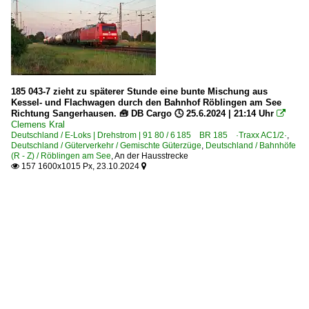
185 043-7 zieht zu späterer Stunde eine bunte Mischung aus
Kessel- und Flachwagen durch den Bahnhof Röblingen am See
Richtung Sangerhausen. 🧰 DB Cargo 🕓 25.6.2024 | 21:14 Uhr

Clemens Kral
Deutschland / E-Loks | Drehstrom | 91 80 / 6 185 BR 185 ·Traxx AC1/2·
,
Deutschland / Güterverkehr / Gemischte Güterzüge
,
Deutschland / Bahnhöfe
(R - Z) / Röblingen am See
,
An der Hausstrecke
157 1600x1015 Px, 23.10.2024

