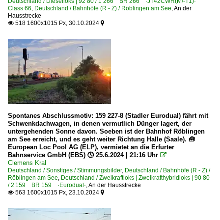
Deutschland / Dieselloks | 92 80 / 1 266 BR 266 ·JT42CWR(M/-T1)·
Class 66
,
Deutschland / Bahnhöfe (R - Z) / Röblingen am See
,
An der
Hausstrecke
518 1600x1015 Px, 30.10.2024


Spontanes Abschlussmotiv: 159 227-8 (Stadler Eurodual) fährt mit
Schwenkdachwagen, in denen vermutlich Dünger lagert, der
untergehenden Sonne davon. Soeben ist der Bahnhof Röblingen
am See erreicht, und es geht weiter Richtung Halle (Saale). 🧰
European Loc Pool AG (ELP), vermietet an die Erfurter
Bahnservice GmbH (EBS) 🕓 25.6.2024 | 21:16 Uhr

Clemens Kral
Deutschland / Sonstiges / Stimmungsbilder
,
Deutschland / Bahnhöfe (R - Z) /
Röblingen am See
,
Deutschland / Zweikraftloks | Zweikrafthybridloks | 90 80
/ 2 159 BR 159 ·Eurodual·
,
An der Hausstrecke
563 1600x1015 Px, 23.10.2024

