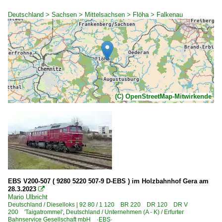
Deutschland > Sachsen > Mittelsachsen > Flöha > Falkenau
(C) OpenStreetMap-Mitwirkende
EBS V200-507 ( 9280 5220 507-9 D-EBS ) im Holzbahnhof Gera am
28.3.2023

Mario Ulbricht
Deutschland / Dieselloks | 92 80 / 1 120 BR 220 DR 120 DR V
200 'Taigatrommel'
,
Deutschland / Unternehmen (A - K) / Erfurter
Bahnservice Gesellschaft mbH ·EBS·