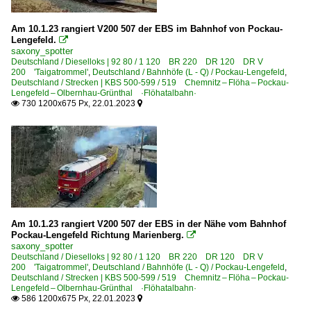
Am 10.1.23 rangiert V200 507 der EBS im Bahnhof von Pockau-
Lengefeld.

saxony_spotter
Deutschland / Dieselloks | 92 80 / 1 120 BR 220 DR 120 DR V
200 'Taigatrommel'
,
Deutschland / Bahnhöfe (L - Q) / Pockau-Lengefeld
,
Deutschland / Strecken | KBS 500-599 / 519 Chemnitz – Flöha – Pockau-
Lengefeld – Olbernhau-Grünthal ·Flöhatalbahn·
730 1200x675 Px, 22.01.2023


Am 10.1.23 rangiert V200 507 der EBS in der Nähe vom Bahnhof
Pockau-Lengefeld Richtung Marienberg.

saxony_spotter
Deutschland / Dieselloks | 92 80 / 1 120 BR 220 DR 120 DR V
200 'Taigatrommel'
,
Deutschland / Bahnhöfe (L - Q) / Pockau-Lengefeld
,
Deutschland / Strecken | KBS 500-599 / 519 Chemnitz – Flöha – Pockau-
Lengefeld – Olbernhau-Grünthal ·Flöhatalbahn·
586 1200x675 Px, 22.01.2023

