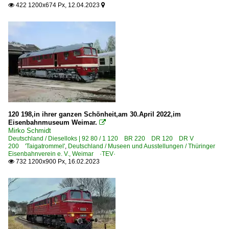
422 1200x674 Px, 12.04.2023


120 198,in ihrer ganzen Schönheit,am 30.April 2022,im
Eisenbahnmuseum Weimar.

Mirko Schmidt
Deutschland / Dieselloks | 92 80 / 1 120 BR 220 DR 120 DR V
200 'Taigatrommel'
,
Deutschland / Museen und Ausstellungen / Thüringer
Eisenbahnverein e. V., Weimar ·TEV·
732 1200x900 Px, 16.02.2023
