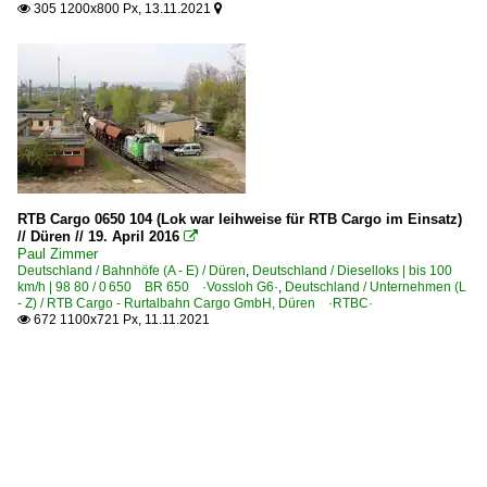
305 1200x800 Px, 13.11.2021


RTB Cargo 0650 104 (Lok war leihweise für RTB Cargo im Einsatz)
// Düren // 19. April 2016

Paul Zimmer
Deutschland / Bahnhöfe (A - E) / Düren
,
Deutschland / Dieselloks | bis 100
km/h | 98 80 / 0 650 BR 650 ·Vossloh G6·
,
Deutschland / Unternehmen (L
- Z) / RTB Cargo - Rurtalbahn Cargo GmbH, Düren ·RTBC·
672 1100x721 Px, 11.11.2021
