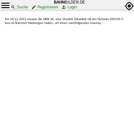
BAHN
BILDER.DE
Suche
Registrieren
Login
Am 16.12.2021 musste die HBB 36, eine Vossloh Diesellok mit der Nummer 650100-7,
kurz im Bahnhof Hasbergen halten, um einen nachfolgenden Intercity ...