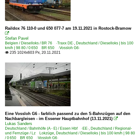
Raildox 76 110-0 und 650 077-7 am 19.11.2021 in Rostock-Bramow

Stefan Pavel
Belgien / Dieselloks / BR 76 ·Traxx DE·
,
Deutschland / Dieselloks | bis 100
km/h | 98 80 / 0 650 BR 650 ·Vossloh G6·
235 1024x603 Px, 20.11.2021

Eine Vossloh G6 - farblich passend zu den S-Bahnzügen auf den
Nachbargleisen - im Essener Hauptbahnhof (13.11.2021)

Lukas Sanders
Deutschland / Bahnhöfe (A - E) / Essen Hbf ·EE·
,
Deutschland / Regional-
und Fernzüge / Lz Lokzüge
,
Deutschland / Dieselloks | bis 100 km/h | 98 80
/ 0 650 BR 650 ·Vossloh G6·