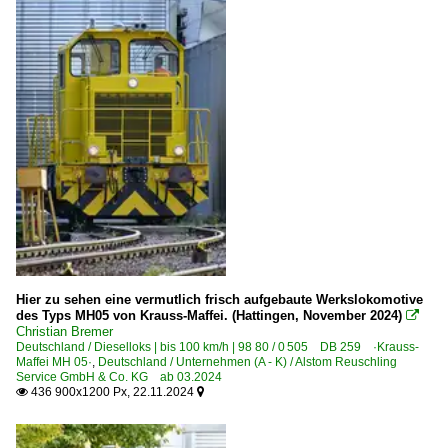
Hier zu sehen eine vermutlich frisch aufgebaute Werkslokomotive
des Typs MH05 von Krauss-Maffei. (Hattingen, November 2024)

Christian Bremer
Deutschland / Dieselloks | bis 100 km/h | 98 80 / 0 505 DB 259 ·Krauss-
Maffei MH 05·
,
Deutschland / Unternehmen (A - K) / Alstom Reuschling
Service GmbH & Co. KG ab 03.2024
436 900x1200 Px, 22.11.2024

