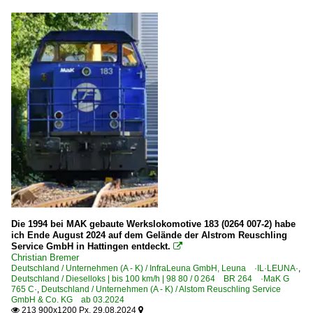
Die 1994 bei MAK gebaute Werkslokomotive 183 (0264 007-2) habe
ich Ende August 2024 auf dem Gelände der Alstrom Reuschling
Service GmbH in Hattingen entdeckt.

Christian Bremer
Deutschland / Unternehmen (A - K) / InfraLeuna GmbH, Leuna ·IL·LEUNA·
,
Deutschland / Dieselloks | bis 100 km/h | 98 80 / 0 264 BR 264 ·MaK G
765 C·
,
Deutschland / Unternehmen (A - K) / Alstom Reuschling Service
GmbH & Co. KG ab 03.2024
213 900x1200 Px, 29.08.2024

