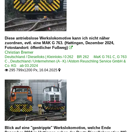
Diese antriebslose Werkslokomotive kann ich nicht näher
zuordnen, evtl. eine MAK G 763. (Hattingen, Dezember 2024,
Fotostandort: öffentlicher Fußweg)

Christian Bremer
Deutschland / Dieselloks | Kleinloks / 0 262 BR 262 ·MaK G 761 C, G 763
C·
,
Deutschland / Unternehmen (A - K) / Alstom Reuschling Service GmbH &
Co. KG ab 03.2024
295 799x1200 Px, 16.04.2025


Blick auf eine "gestrippte" Werkslokomotive, welche Ende