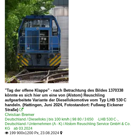
"Tag der offene Klappe" - nach Betrachtung des Bildes 1370338
könnte es sich hier um eine von (Alstom) Reuschling
aufgearbeitete Variante der Diesellokomotive vom Typ LHB 530 C
handeln. (Hattingen, Juni 2024, Fotostandort: Fußweg Eickener
Straße)

Christian Bremer
Deutschland / Dieselloks | bis 100 km/h | 98 80 / 3 650 ·LHB 530 C·
,
Deutschland / Unternehmen (A - K) / Alstom Reuschling Service GmbH & Co.
KG ab 03.2024
199 900x1200 Px, 23.08.2024

