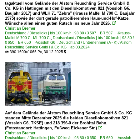
tagaktuell vom Gelände der Alstom Reuschling Service GmbH &
Co. KG in Hattingen mit den Diesellokomotiven 821 (Vossloh G6,
Baujahr 2017) und WLH 71 "Zebra" (Krauss Maffei M 700 C, Baujahr
1975) sowie der dort gerade patroilierenden Haus-und-Hof-Katze.
Wünsche allen einen guten Rutsch ins neue Jahr 2026.

Christian Bremer
Deutschland / Dieselloks | bis 100 km/h | 98 80 / 3 507 BR 507 ·Krauss-
Maffei M 700 C · ML 700 C·
,
Deutschland / Dieselloks | bis 100 km/h | 98 80 /
0 650 BR 650 ·Vossloh G6·
,
Deutschland / Unternehmen (A - K) / Alstom
Reuschling Service GmbH & Co. KG ab 03.2024
390 1600x1065 Px, 30.12.2025


Auf dem Gelände der Alstom Reuschling Service GmbH & Co. KG
standen Mitte Dezember 2025 die beiden Diesellokomotiven 821
(Vossloh G6, TKSE) und 218 396-0 der Brohltal Bahn.
(Fotostandort: Hattingen, Fußweg Eickener Str.)

Christian Bremer
Deutschland / Dieselloks | bis 100 km/h | 98 80 / 0 650 BR 650 ·Vossloh