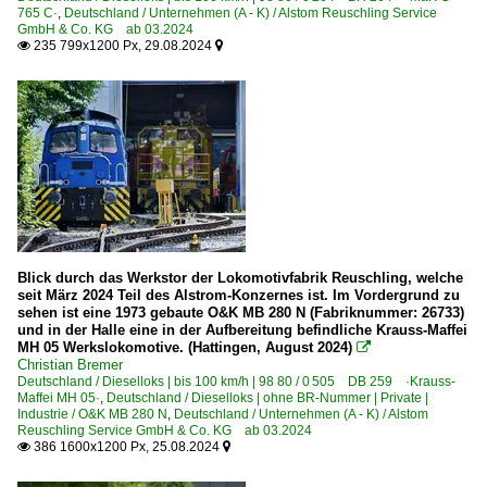
765 C·
,
Deutschland / Unternehmen (A - K) / Alstom Reuschling Service
GmbH & Co. KG ab 03.2024
235 799x1200 Px, 29.08.2024


Blick durch das Werkstor der Lokomotivfabrik Reuschling, welche
seit März 2024 Teil des Alstrom-Konzernes ist. Im Vordergrund zu
sehen ist eine 1973 gebaute O&K MB 280 N (Fabriknummer: 26733)
und in der Halle eine in der Aufbereitung befindliche Krauss-Maffei
MH 05 Werkslokomotive. (Hattingen, August 2024)

Christian Bremer
Deutschland / Dieselloks | bis 100 km/h | 98 80 / 0 505 DB 259 ·Krauss-
Maffei MH 05·
,
Deutschland / Dieselloks | ohne BR-Nummer | Private |
Industrie / O&K MB 280 N
,
Deutschland / Unternehmen (A - K) / Alstom
Reuschling Service GmbH & Co. KG ab 03.2024
386 1600x1200 Px, 25.08.2024

