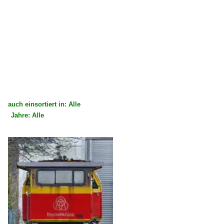
auch einsortiert in: Alle
Jahre: Alle
×
×
Alle Kategorien
Alle Jahre
Deutschland
2020
Dieselloks | 92 80
2024
1 202 BR 202 DR 112 · DR 110 DR V 100.1 Private
2025
1 218 BR 218 Private
2026