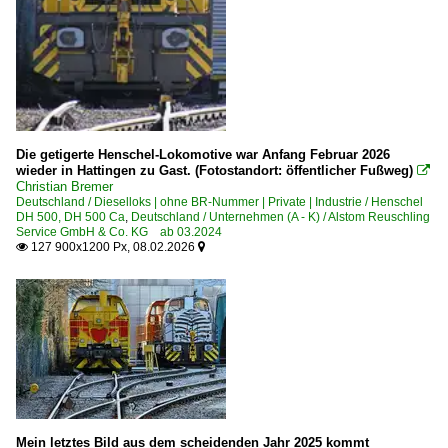
Güterwagen
4 | Gattung L | Flachwagen mit Einzelradsätzen in Sonder
Unternehmen (A - K)
InfraLeuna GmbH, Leuna ·IL·LEUNA·
Die getigerte Henschel-Lokomotive war Anfang Februar 2026
wieder in Hattingen zu Gast. (Fotostandort: öffentlicher Fußweg)

Unternehmen (L - Z)
Christian Bremer
Deutschland / Dieselloks | ohne BR-Nummer | Private | Industrie / Henschel
DH 500, DH 500 Ca
,
Deutschland / Unternehmen (A - K) / Alstom Reuschling
ThyssenKrupp Steel Europe AG, Duisburg ·TKSE·
Service GmbH & Co. KG ab 03.2024
127 900x1200 Px, 08.02.2026


Mein letztes Bild aus dem scheidenden Jahr 2025 kommt