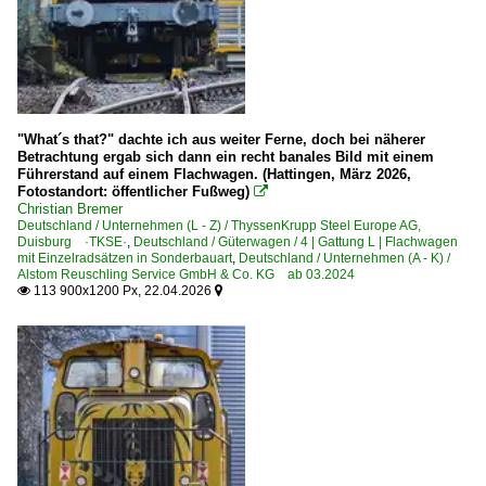
Dieselloks | bis 100 km/h | 98 80
0 264 BR 264 ·MaK G 765 C·
0 505 DB 259 ·Krauss-Maffei MH 05·
0 650 BR 650 ·Vossloh G6·
3 507 BR 507 ·Krauss-Maffei M 700 C · ML 700 C·
"What´s that?" dachte ich aus weiter Ferne, doch bei näherer
Betrachtung ergab sich dann ein recht banales Bild mit einem
3 650 ·LHB 530 C·
Führerstand auf einem Flachwagen. (Hattingen, März 2026,
Fotostandort: öffentlicher Fußweg)

Christian Bremer
Dieselloks | Kleinloks
Deutschland / Unternehmen (L - Z) / ThyssenKrupp Steel Europe AG,
Duisburg ·TKSE·
,
Deutschland / Güterwagen / 4 | Gattung L | Flachwagen
0 262 BR 262 ·MaK G 761 C, G 763 C·
mit Einzelradsätzen in Sonderbauart
,
Deutschland / Unternehmen (A - K) /
Alstom Reuschling Service GmbH & Co. KG ab 03.2024
O&K MB 5 N
113 900x1200 Px, 22.04.2026


Dieselloks | ohne BR-Nummer | Private | Industrie
Deutz MS 530 C
Henschel DH 500, DH 500 Ca
Henschel DHG 500, DHG 500 C
O&K MB 280 N