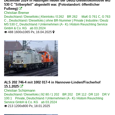
Dezember 2024 in Hattingen neben der Deutz-Diesellokomotive MG
530 C "Silberpfeil" abgestellt war. (Fotostandort: öffentlicher
Fußweg)

Christian Bremer
Deutschland / Dieselloks | Kleinloks / 0 262 BR 262 ·MaK G 761 C, G 763
C·
,
Deutschland / Dieselloks | ohne BR-Nummer | Private | Industrie / Deutz
MS 530 C
,
Deutschland / Unternehmen (A - K) / Alstom Reuschling Service
GmbH & Co. KG ab 03.2024
488 1600x1065 Px, 16.04.2025


ALS 202 746-4 mit 1002 017-4 in Hannover-Linden/Fischerhof
15.1.2025

Christian Schürmann
Deutschland / Dieselloks | 92 80 / 1 202 BR 202 DR 112 · DR 110 DR V
100.1 Private
,
Deutschland / Unternehmen (A - K) / Alstom Reuschling
Service GmbH & Co. KG ab 03.2024
213 1200x800 Px, 18.01.2025
