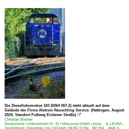
Die Diesellokomotive 183 (0264 007-2) steht aktuell auf dem
Gelände der Firma Alstrom Reuschling Service. (Hattingen, August
2024, Standort Fußweg Eickener Straße)

Christian Bremer
Deutschland / Unternehmen (A - K) / InfraLeuna GmbH, Leuna ·IL·LEUNA·
,
Deutschland / Dieselloks | bis 100 km/h | 98 80 / 0 264 BR 264 ·MaK G