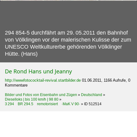
294 854-5 durchfährt am 29.
05.2011 den Bahnhof
von Völklingen vor der malerischen Kulisse der zum
UNESCO Weltkulturerbe gehörenden Völklinger
Hütte. (Hans)
De Rond Hans und Jeanny
http://wwwfotococktail-revival.startbilder.de
01.06.2011, 1166 Aufrufe, 0
Kommentare
Bilder und Fotos von Eisenbahn und Zügen
»
Deutschland
»
Dieselloks | bis 100 km/h | 98 80
»
3 294 BR 294.5 remotorisiert ·MaK V 90·
»
ID 512514