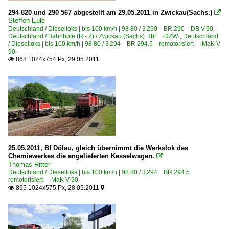
294 820 und 290 567 abgestellt am 29.05.2011 in Zwickau(Sachs.)

Steffen Eule
Deutschland / Dieselloks | bis 100 km/h | 98 80 / 3 290 BR 290 DB V 90
,
Deutschland / Bahnhöfe (R - Z) / Zwickau (Sachs) Hbf ·DZW·
,
Deutschland
/ Dieselloks | bis 100 km/h | 98 80 / 3 294 BR 294.5 remotorisiert ·MaK V
90·
868 1024x754 Px, 29.05.2011

25.05.2011, Bf Dölau, gleich übernimmt die Werkslok des
Chemiewerkes die angelieferten Kesselwagen.

Thomas Ritter
Deutschland / Dieselloks | bis 100 km/h | 98 80 / 3 294 BR 294.5
remotorisiert ·MaK V 90·
895 1024x575 Px, 28.05.2011

