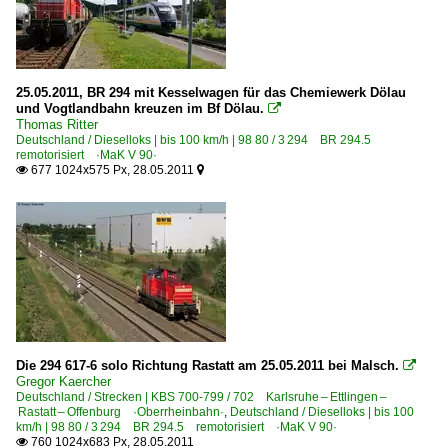
25.05.2011, BR 294 mit Kesselwagen für das Chemiewerk Dölau
und Vogtlandbahn kreuzen im Bf Dölau.

Thomas Ritter
Deutschland / Dieselloks | bis 100 km/h | 98 80 / 3 294 BR 294.5
remotorisiert ·MaK V 90·
677 1024x575 Px, 28.05.2011


Die 294 617-6 solo Richtung Rastatt am 25.05.2011 bei Malsch.

Gregor Kaercher
Deutschland / Strecken | KBS 700-799 / 702 Karlsruhe – Ettlingen –
Rastatt – Offenburg ·Oberrheinbahn·
,
Deutschland / Dieselloks | bis 100
km/h | 98 80 / 3 294 BR 294.5 remotorisiert ·MaK V 90·
760 1024x683 Px, 28.05.2011
