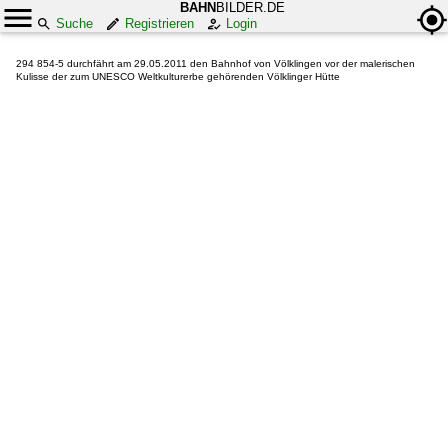
BAHN
BILDER.DE
Suche
Registrieren
Login
294 854-5 durchfährt am 29.05.2011 den Bahnhof von Völklingen vor der malerischen
Kulisse der zum UNESCO Weltkulturerbe gehörenden Völklinger Hütte