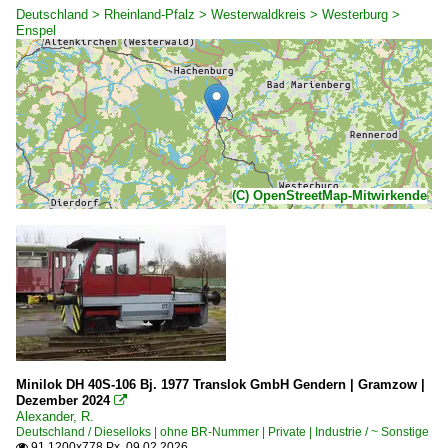
Deutschland > Rheinland-Pfalz > Westerwaldkreis > Westerburg >
Enspel
(C) OpenStreetMap-Mitwirkende
Minilok DH 40S-106 Bj. 1977 Translok GmbH Gendern | Gramzow |
Dezember 2024

Alexander, R.
Deutschland / Dieselloks | ohne BR-Nummer | Private | Industrie / ~ Sonstige
91 1200x778 Px, 09.02.2026
