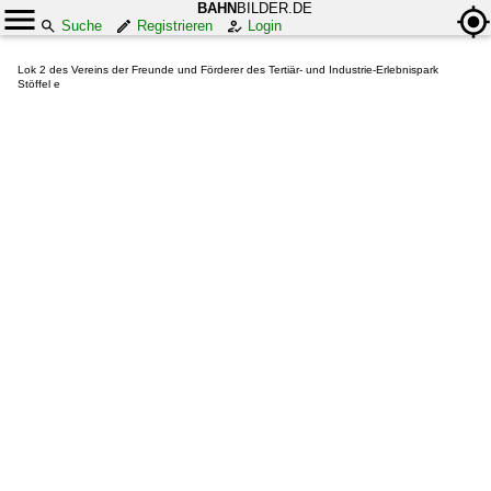
BAHN
BILDER.DE
Suche
Registrieren
Login
Lok 2 des Vereins der Freunde und Förderer des Tertiär- und Industrie-Erlebnispark
Stöffel e