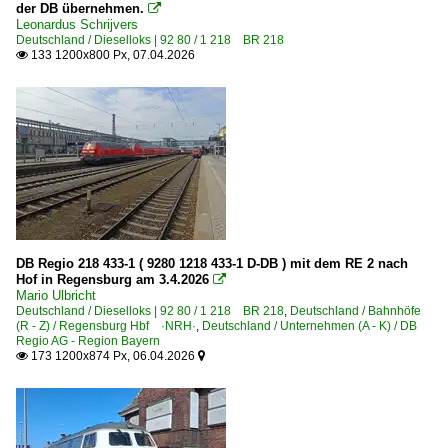
der DB übernehmen.

Leonardus Schrijvers
Deutschland / Dieselloks | 92 80 / 1 218 BR 218
133 1200x800 Px, 07.04.2026

DB Regio 218 433-1 ( 9280 1218 433-1 D-DB ) mit dem RE 2 nach
Hof in Regensburg am 3.4.2026

Mario Ulbricht
Deutschland / Dieselloks | 92 80 / 1 218 BR 218
,
Deutschland / Bahnhöfe
(R - Z) / Regensburg Hbf ·NRH·
,
Deutschland / Unternehmen (A - K) / DB
Regio AG - Region Bayern
173 1200x874 Px, 06.04.2026

