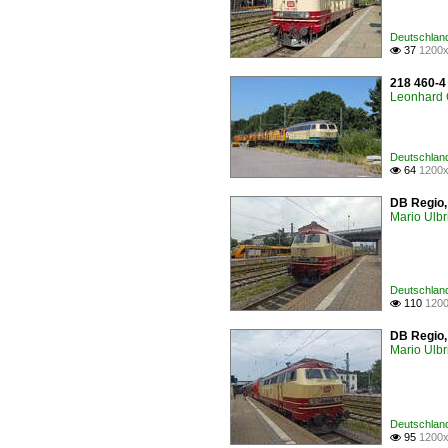
Deutschland
37
1200x

218 460-4
Leonhard 
Deutschland
64
1200x

DB Regio,
Mario Ulbr
Deutschland
110
1200

DB Regio,
Mario Ulbr
Deutschland
95
1200x
