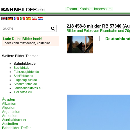
Forum
Kontakt
Impressum
218 458-8 mit der RB 57340 (A
Bilder und Fotos von Eisenbahn und Z
Deutschland 
Lade Deine Bilder hoch!
Jeder kann mitmachen, kostenlos!
Weitere Bilder-Themen:
Bahnbilder.de
Bus-bild.de
Fahrzeugbilder.de
Schiffbilder.de
Flugzeug-bild.de
Staedte-fotos.de
Landschaftsfotos.eu
Tier-fotos.eu
Ägypten
Albanien
Algerien
Argentinien
Armenien
Aserbaidschan
Australien
Bahnbilder-Treffen