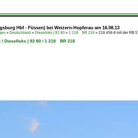
ugsburg Hbf - Füssen) bei Weizern-Hopferau am 16.08.13
ügen
»
Deutschland
»
Dieselloks | 92 80
»
1 218 BR 218
»
218 458-8 mit der RB 
/ Dieselloks | 92 80 / 1 218 BR 218