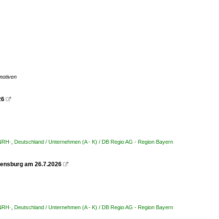
motiven
26

·NRH·
,
Deutschland / Unternehmen (A - K) / DB Regio AG - Region Bayern
egensburg am 26.7.2026

·NRH·
,
Deutschland / Unternehmen (A - K) / DB Regio AG - Region Bayern