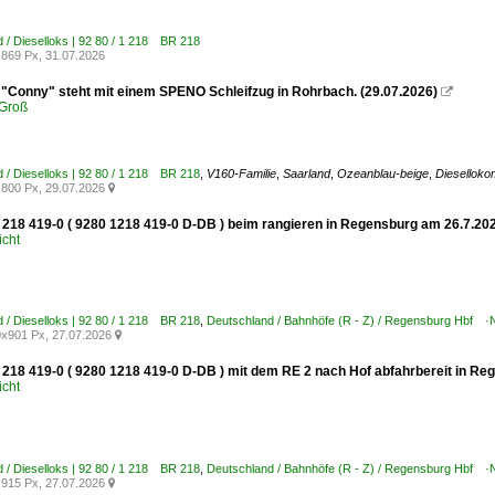
 / Dieselloks | 92 80 / 1 218 BR 218
869 Px, 31.07.2026
 "Conny" steht mit einem SPENO Schleifzug in Rohrbach. (29.07.2026)

Groß
 / Dieselloks | 92 80 / 1 218 BR 218
,
V160-Familie
,
Saarland
,
Ozeanblau-beige
,
Dieselloko
800 Px, 29.07.2026

 218 419-0 ( 9280 1218 419-0 D-DB ) beim rangieren in Regensburg am 26.7.20
icht
 / Dieselloks | 92 80 / 1 218 BR 218
,
Deutschland / Bahnhöfe (R - Z) / Regensburg Hbf 
x901 Px, 27.07.2026

 218 419-0 ( 9280 1218 419-0 D-DB ) mit dem RE 2 nach Hof abfahrbereit in R
icht
 / Dieselloks | 92 80 / 1 218 BR 218
,
Deutschland / Bahnhöfe (R - Z) / Regensburg Hbf 
915 Px, 27.07.2026
