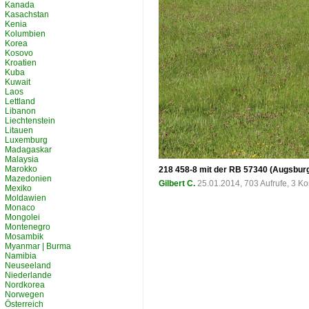
Kanada
Kasachstan
Kenia
Kolumbien
Korea
Kosovo
Kroatien
Kuba
Kuwait
Laos
Lettland
Libanon
Liechtenstein
Litauen
Luxemburg
Madagaskar
Malaysia
Marokko
218 458-8 mit der RB 57340 (Augsburg
Mazedonien
Gilbert C.
25.01.2014, 703 Aufrufe, 3 
Mexiko
Moldawien
Monaco
Mongolei
Montenegro
Mosambik
Myanmar | Burma
Namibia
Neuseeland
Niederlande
Nordkorea
Norwegen
Österreich