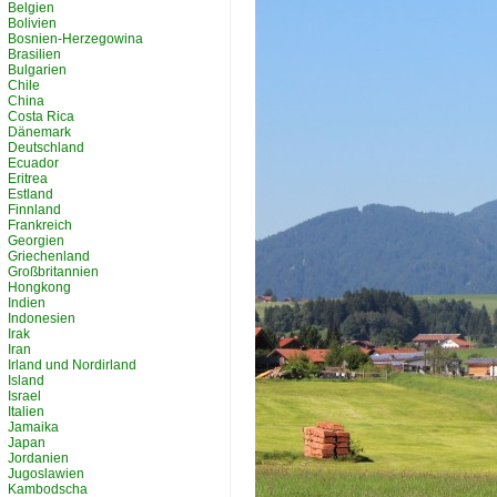
Belgien
Bolivien
Bosnien-Herzegowina
Brasilien
Bulgarien
Chile
China
Costa Rica
Dänemark
Deutschland
Ecuador
Eritrea
Estland
Finnland
Frankreich
Georgien
Griechenland
Großbritannien
Hongkong
Indien
Indonesien
Irak
Iran
Irland und Nordirland
Island
Israel
Italien
Jamaika
Japan
Jordanien
Jugoslawien
Kambodscha