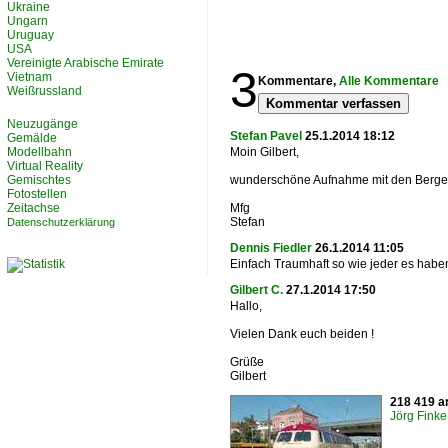
Ukraine
Ungarn
Uruguay
USA
Vereinigte Arabische Emirate
3
Vietnam
Kommentare,
Alle Kommentare
Weißrussland
Kommentar verfassen
Neuzugänge
Stefan Pavel
25.1.2014 18:12
Gemälde
Modellbahn
Moin Gilbert,
Virtual Reality
Gemischtes
wunderschöne Aufnahme mit den Bergen
Fotostellen
Zeitachse
Mfg
Stefan
Datenschutzerklärung
Dennis Fiedler
26.1.2014 11:05
Einfach Traumhaft so wie jeder es haben
Gilbert C.
27.1.2014 17:50
Hallo,
Vielen Dank euch beiden !
Grüße
Gilbert
218 419 a
Jörg Finke