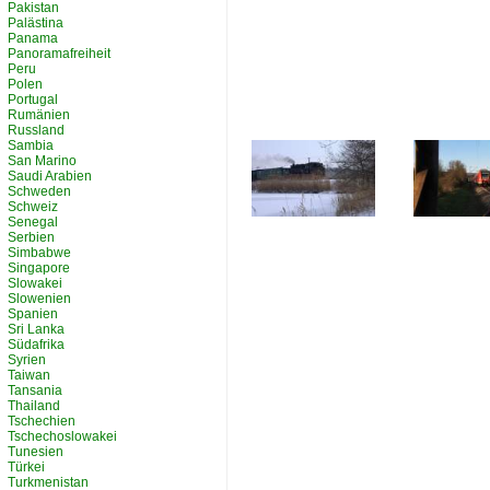
Pakistan
Palästina
Panama
Panoramafreiheit
Peru
Polen
Portugal
Rumänien
Russland
Sambia
San Marino
Saudi Arabien
Schweden
Schweiz
Senegal
Serbien
Simbabwe
Singapore
Slowakei
Slowenien
Spanien
Sri Lanka
Südafrika
Syrien
Taiwan
Tansania
Thailand
Tschechien
Tschechoslowakei
Tunesien
Türkei
Turkmenistan