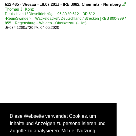
612 485 - Wiesau - 18.07.2013 - IRE 3082, Chemnitz - Nürnberg

Thomas J. Konz
Deutschland / Dieseltriebzüge | 95 80 / 0 612 BR 612
·RegioSwinger· 'Wackeldackel'
,
Deutschland / Strecken | KBS 800-999 /
855 Regensburg – Weiden – Oberkotzau (–Hof)
634 1200x720 Px, 04.05.2020

Diese Webseite verwendet Cookies, um
Inhalte und Anzeigen zu personalisieren und
Zugriffe zu analysieren. Mit der Nutzung