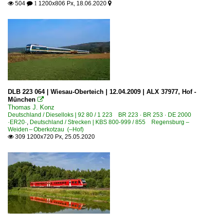
504
1200x806 Px, 18.06.2020

 1

DLB 223 064 | Wiesau-Oberteich | 12.04.2009 | ALX 37977, Hof -
München

Thomas J. Konz
Deutschland / Dieselloks | 92 80 / 1 223 BR 223 · BR 253 · DE 2000
·ER20·
,
Deutschland / Strecken | KBS 800-999 / 855 Regensburg –
Weiden – Oberkotzau (–Hof)
309 1200x720 Px, 25.05.2020
