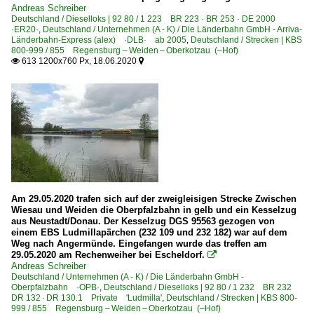
Andreas Schreiber
Deutschland / Dieselloks | 92 80 / 1 223 BR 223 · BR 253 · DE 2000
·ER20·
,
Deutschland / Unternehmen (A - K) / Die Länderbahn GmbH - Arriva-
Länderbahn-Express (alex) ·DLB· ab 2005
,
Deutschland / Strecken | KBS
800-999 / 855 Regensburg – Weiden – Oberkotzau (–Hof)
613 1200x760 Px, 18.06.2020


Am 29.05.2020 trafen sich auf der zweigleisigen Strecke Zwischen
Wiesau und Weiden die Oberpfalzbahn in gelb und ein Kesselzug
aus Neustadt/Donau. Der Kesselzug DGS 95563 gezogen von
einem EBS Ludmillapärchen (232 109 und 232 182) war auf dem
Weg nach Angermünde. Eingefangen wurde das treffen am
29.05.2020 am Rechenweiher bei Escheldorf.

Andreas Schreiber
Deutschland / Unternehmen (A - K) / Die Länderbahn GmbH -
Oberpfalzbahn ·OPB·
,
Deutschland / Dieselloks | 92 80 / 1 232 BR 232
DR 132 · DR 130.1 Private 'Ludmilla'
,
Deutschland / Strecken | KBS 800-
999 / 855 Regensburg – Weiden – Oberkotzau (–Hof)