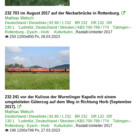
232 703 im August 2017 auf der Neckarbrücke in Rottenburg.

Mathias Welsch
Deutschland / Dieselloks | 92 80 / 1 232 BR 232 DR 132 · DR
130.1 'Ludmilla'
,
Deutschland / Strecken | KBS 700-799 / 774 Tübingen –
Rottenburg – Eyach – Horb ·Kulturbahn·
,
Rastatt-Umleiter 2017
250 1200x800 Px, 28.03.2023

232 241 vor der Kulisse der Wurmlinger Kapelle mit einem
umgeleiteten Güterzug auf dem Weg in Richtung Horb (September
2017).

Mathias Welsch
Deutschland / Dieselloks | 92 80 / 1 232 BR 232 DR 132 · DR
130.1 'Ludmilla'
,
Deutschland / Strecken | KBS 700-799 / 774 Tübingen –
Rottenburg – Eyach – Horb ·Kulturbahn·
,
Rastatt-Umleiter 2017
196 1200x798 Px, 27.03.2023
