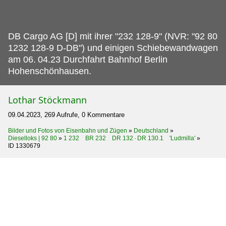
DB Cargo AG [D] mit ihrer "232 128-9" (NVR: "92 80
1232 128-9 D-DB") und einigen Schiebewandwagen
am 06.
04.23 Durchfahrt Bahnhof Berlin
Hohenschönhausen.
Lothar Stöckmann
09.04.2023, 269 Aufrufe, 0 Kommentare
Bilder und Fotos von Eisenbahn und Zügen
»
Deutschland
»
Dieselloks | 92 80
»
1 232 BR 232 DR 132 · DR 130.1 'Ludmilla'
»
ID 1330679