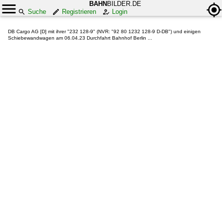
BAHN
BILDER.DE
Suche
Registrieren
Login
DB Cargo AG [D] mit ihrer "232 128-9" (NVR: "92 80 1232 128-9 D-DB") und einigen
Schiebewandwagen am 06.04.23 Durchfahrt Bahnhof Berlin ...