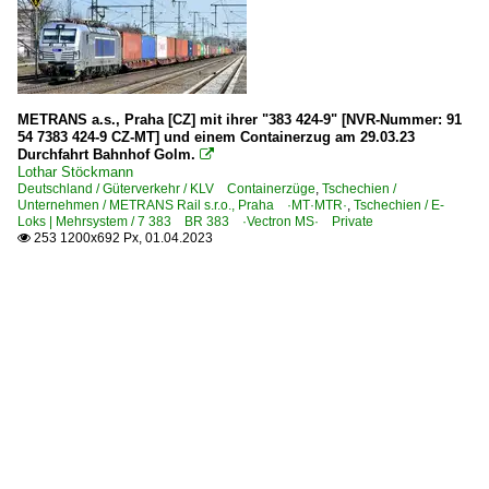
METRANS a.s., Praha [CZ] mit ihrer "383 424-9" [NVR-Nummer: 91
54 7383 424-9 CZ-MT] und einem Containerzug am 29.03.23
Durchfahrt Bahnhof Golm.

Lothar Stöckmann
Deutschland / Güterverkehr / KLV Containerzüge
,
Tschechien /
Unternehmen / METRANS Rail s.r.o., Praha ·MT·MTR·
,
Tschechien / E-
Loks | Mehrsystem / 7 383 BR 383 ·Vectron MS· Private
253 1200x692 Px, 01.04.2023
