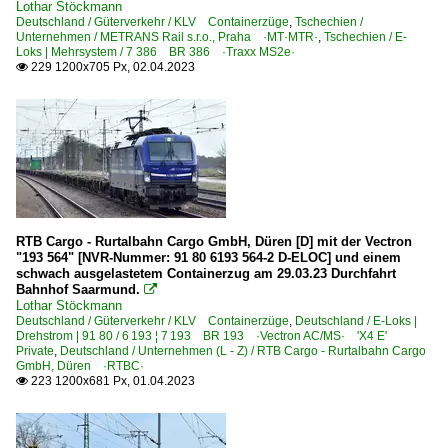
Lothar Stöckmann
Deutschland / Güterverkehr / KLV Containerzüge
,
Tschechien /
Unternehmen / METRANS Rail s.r.o., Praha ·MT·MTR·
,
Tschechien / E-
Loks | Mehrsystem / 7 386 BR 386 ·Traxx MS2e·
229 1200x705 Px, 02.04.2023

RTB Cargo - Rurtalbahn Cargo GmbH, Düren [D] mit der Vectron
"193 564" [NVR-Nummer: 91 80 6193 564-2 D-ELOC] und einem
schwach ausgelastetem Containerzug am 29.03.23 Durchfahrt
Bahnhof Saarmund.

Lothar Stöckmann
Deutschland / Güterverkehr / KLV Containerzüge
,
Deutschland / E-Loks |
Drehstrom | 91 80 / 6 193 ¦ 7 193 BR 193 ·Vectron AC/MS· 'X4 E'
Private
,
Deutschland / Unternehmen (L - Z) / RTB Cargo - Rurtalbahn Cargo
GmbH, Düren ·RTBC·
223 1200x681 Px, 01.04.2023
