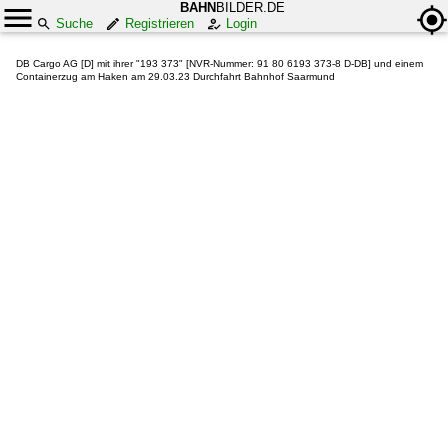
BAHN
BILDER.DE
Suche
Registrieren
Login
DB Cargo AG [D] mit ihrer "193 373" [NVR-Nummer: 91 80 6193 373-8 D-DB] und einem
Containerzug am Haken am 29.03.23 Durchfahrt Bahnhof Saarmund