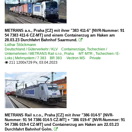
METRANS a.s., Praha [CZ] mit ihrer "383 411-6" [NVR-Nummer: 91
54 7383 411-6 CZ-MT] und einem Containerzug am Haken am
28.03.23 Durchfahrt Bahnhof Saarmund.

Lothar Stöckmann
Deutschland / Güterverkehr / KLV Containerzüge
,
Tschechien /
Unternehmen / METRANS Rail s.r.o., Praha ·MT·MTR·
,
Tschechien / E-
Loks | Mehrsystem / 7 383 BR 383 ·Vectron MS· Private
211 1200x729 Px, 03.04.2023

METRANS Rail s.r.o., Praha [CZ] mit ihrer "386 014-5" [NVR-
Nummer: 91 54 7386 014-5 CZ-MT] + "386 019-4" [NVR-Nummer: 91
54 7386 019-4 CZ-MT] und Containerzug am Haken am 22.03.23
Durchfahrt Bahnhof Golm.
