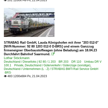
201 1200x749 Px, 22.04.2023

STRABAG Rail GmbH, Lauda Königshofen mit ihrer "203 012-0"
[NVR-Nummer: 92 80 1203 012-0 D-BRS] und einem Ganzzug
firmeneigner Oberbaustoffwagen (ohne Beladung) am 18.04.23
Durchfahrt Bahnhof Saarmund.

Lothar Stöckmann
Deutschland / Dieselloks | 92 80 / 1 203 BR 203 DR 110 Umbau DR V
100.1 Private
,
Deutschland / Güterverkehr / Güterzüge (sonstige)
,
Deutschland / Unternehmen (L - Z) / STRABAG BMTI Rail Service GmbH
·BRS·
483 1200x684 Px, 21.04.2023
