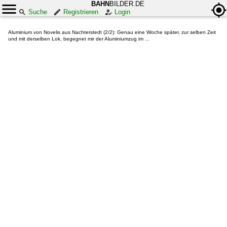
BAHN
BILDER.DE
Suche
Registrieren
Login
Aluminium von Novelis aus Nachterstedt (2/2): Genau eine Woche später, zur selben Zeit
und mit derselben Lok, begegnet mir der Aluminiumzug im ...