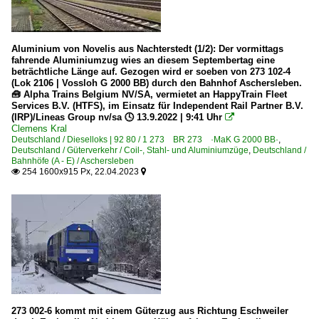
Aluminium von Novelis aus Nachterstedt (1/2): Der vormittags
fahrende Aluminiumzug wies an diesem Septembertag eine
beträchtliche Länge auf. Gezogen wird er soeben von 273 102-4
(Lok 2106 | Vossloh G 2000 BB) durch den Bahnhof Aschersleben.
🧰 Alpha Trains Belgium NV/SA, vermietet an HappyTrain Fleet
Services B.V. (HTFS), im Einsatz für Independent Rail Partner B.V.
(IRP)/Lineas Group nv/sa 🕓 13.9.2022 | 9:41 Uhr

Clemens Kral
Deutschland / Dieselloks | 92 80 / 1 273 BR 273 ·MaK G 2000 BB·
,
Deutschland / Güterverkehr / Coil-, Stahl- und Aluminiumzüge
,
Deutschland /
Bahnhöfe (A - E) / Aschersleben
254 1600x915 Px, 22.04.2023


273 002-6 kommt mit einem Güterzug aus Richtung Eschweiler