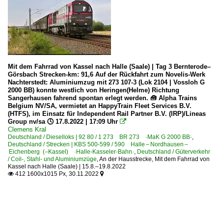
Mit dem Fahrrad von Kassel nach Halle (Saale) | Tag 3 Bernterode–
Görsbach Strecken-km: 91,6 Auf der Rückfahrt zum Novelis-Werk
Nachterstedt: Aluminiumzug mit 273 107-3 (Lok 2104 | Vossloh G
2000 BB) konnte westlich von Heringen(Helme) Richtung
Sangerhausen fahrend spontan erlegt werden. 🧰 Alpha Trains
Belgium NV/SA, vermietet an HappyTrain Fleet Services B.V.
(HTFS), im Einsatz für Independent Rail Partner B.V. (IRP)/Lineas
Group nv/sa 🕓 17.8.2022 | 17:09 Uhr

Clemens Kral
Deutschland / Dieselloks | 92 80 / 1 273 BR 273 ·MaK G 2000 BB·
,
Deutschland / Strecken | KBS 500-599 / 590 Halle – Nordhausen –
Eichenberg (–Kassel) ·Halle-Kasseler-Bahn·
,
Deutschland / Güterverkehr
/ Coil-, Stahl- und Aluminiumzüge
,
An der Hausstrecke
,
Mit dem Fahrrad von
Kassel nach Halle (Saale) | 15.8.–19.8.2022
412 1600x1015 Px, 30.11.2022

