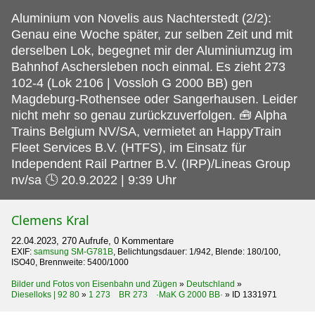
Aluminium von Novelis aus Nachterstedt (2/2):
Genau eine Woche später, zur selben Zeit und mit
derselben Lok, begegnet mir der Aluminiumzug im
Bahnhof Aschersleben noch einmal.
Es zieht 273
102-4 (Lok 2106 | Vossloh G 2000 BB) gen
Magdeburg-Rothensee oder Sangerhausen. Leider
nicht mehr so genau zurückzuverfolgen. 🧰 Alpha
Trains Belgium NV/SA, vermietet an HappyTrain
Fleet Services B.V. (HTFS), im Einsatz für
Independent Rail Partner B.V. (IRP)/Lineas Group
nv/sa 🕓 20.9.2022 | 9:39 Uhr
Clemens Kral
22.04.2023, 270 Aufrufe, 0 Kommentare
EXIF:
samsung SM-G781B
, Belichtungsdauer: 1/942, Blende: 180/100,
ISO40, Brennweite: 5400/1000
Bilder und Fotos von Eisenbahn und Zügen
»
Deutschland
»
Dieselloks | 92 80
»
1 273 BR 273 ·MaK G 2000 BB·
»
ID 1331971