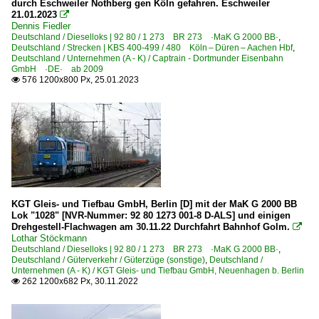
durch Eschweiler Nothberg gen Köln gefahren. Eschweiler
21.01.2023

Dennis Fiedler
Deutschland / Dieselloks | 92 80 / 1 273 BR 273 ·MaK G 2000 BB·
,
Deutschland / Strecken | KBS 400-499 / 480 Köln – Düren – Aachen Hbf
,
Deutschland / Unternehmen (A - K) / Captrain - Dortmunder Eisenbahn
GmbH ·DE· ab 2009
576 1200x800 Px, 25.01.2023

KGT Gleis- und Tiefbau GmbH, Berlin [D] mit der MaK G 2000 BB
Lok "1028" [NVR-Nummer: 92 80 1273 001-8 D-ALS] und einigen
Drehgestell-Flachwagen am 30.11.22 Durchfahrt Bahnhof Golm.

Lothar Stöckmann
Deutschland / Dieselloks | 92 80 / 1 273 BR 273 ·MaK G 2000 BB·
,
Deutschland / Güterverkehr / Güterzüge (sonstige)
,
Deutschland /
Unternehmen (A - K) / KGT Gleis- und Tiefbau GmbH, Neuenhagen b. Berlin
262 1200x682 Px, 30.11.2022
