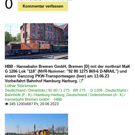
0
Kommentar verfassen
HBB - Hansebahn Bremen GmbH, Bremen [D] mit der northrail MaK
G 1206 Lok "118" (NVR-Nummer: "92 80 1275 869-6 D-NRAIL") und
einem Ganzzug PKW-Transportwagen (leer) am 13.06.23
Vorbeifahrt Bahnhof Hamburg Harburg.

Lothar Stöckmann
Deutschland / Dieselloks | 92 80 / 1 275 BR 275 ·G 1206·
,
Deutschland /
Bahnhöfe (F - K) / Hamburg-Harburg
,
Deutschland / Unternehmen (A - K) /
Hansebahn Bremen GmbH ·HBB·
345 1200x687 Px, 20.06.2023
