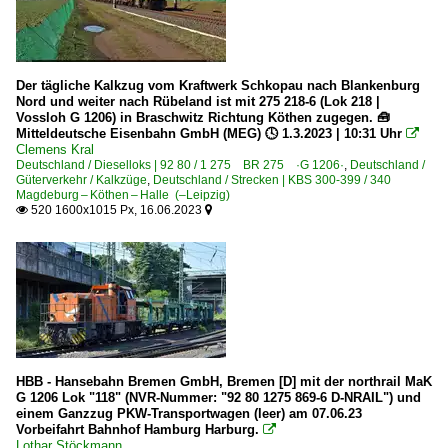
Der tägliche Kalkzug vom Kraftwerk Schkopau nach Blankenburg
Nord und weiter nach Rübeland ist mit 275 218-6 (Lok 218 |
Vossloh G 1206) in Braschwitz Richtung Köthen zugegen. 🧰
Mitteldeutsche Eisenbahn GmbH (MEG) 🕓 1.3.2023 | 10:31 Uhr

Clemens Kral
Deutschland / Dieselloks | 92 80 / 1 275 BR 275 ·G 1206·
,
Deutschland /
Güterverkehr / Kalkzüge
,
Deutschland / Strecken | KBS 300-399 / 340
Magdeburg – Köthen – Halle (–Leipzig)
520 1600x1015 Px, 16.06.2023


HBB - Hansebahn Bremen GmbH, Bremen [D] mit der northrail MaK
G 1206 Lok "118" (NVR-Nummer: "92 80 1275 869-6 D-NRAIL") und
einem Ganzzug PKW-Transportwagen (leer) am 07.06.23
Vorbeifahrt Bahnhof Hamburg Harburg.

Lothar Stöckmann