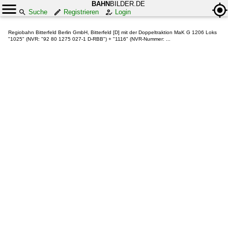
BAHN
BILDER.DE
Suche
Registrieren
Login
Regiobahn Bitterfeld Berlin GmbH, Bitterfeld [D] mit der Doppeltraktion MaK G 1206 Loks
"1025" (NVR: "92 80 1275 027-1 D-RBB") + "1116" (NVR-Nummer: ...