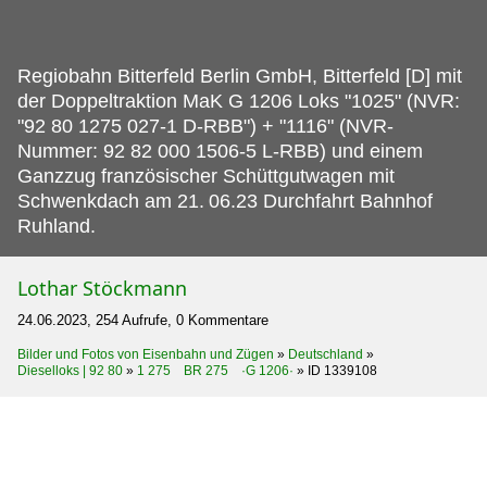
Regiobahn Bitterfeld Berlin GmbH, Bitterfeld [D] mit
der Doppeltraktion MaK G 1206 Loks "1025" (NVR:
"92 80 1275 027-1 D-RBB") + "1116" (NVR-
Nummer: 92 82 000 1506-5 L-RBB) und einem
Ganzzug französischer Schüttgutwagen mit
Schwenkdach am 21.
06.23 Durchfahrt Bahnhof
Ruhland.
Lothar Stöckmann
24.06.2023, 254 Aufrufe, 0 Kommentare
Bilder und Fotos von Eisenbahn und Zügen
»
Deutschland
»
Dieselloks | 92 80
»
1 275 BR 275 ·G 1206·
»
ID 1339108