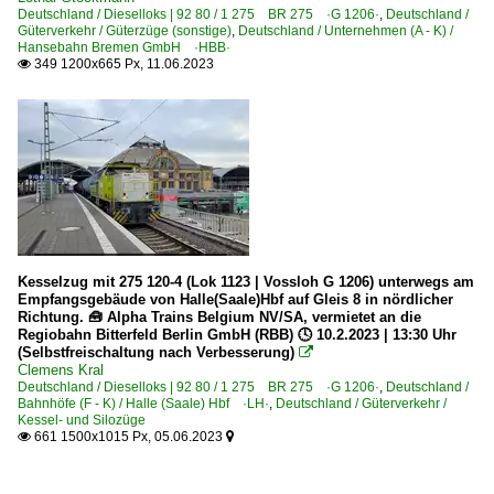
Deutschland / Dieselloks | 92 80 / 1 275 BR 275 ·G 1206·
,
Deutschland /
Güterverkehr / Güterzüge (sonstige)
,
Deutschland / Unternehmen (A - K) /
Hansebahn Bremen GmbH ·HBB·
349 1200x665 Px, 11.06.2023

Kesselzug mit 275 120-4 (Lok 1123 | Vossloh G 1206) unterwegs am
Empfangsgebäude von Halle(Saale)Hbf auf Gleis 8 in nördlicher
Richtung. 🧰 Alpha Trains Belgium NV/SA, vermietet an die
Regiobahn Bitterfeld Berlin GmbH (RBB) 🕓 10.2.2023 | 13:30 Uhr
(Selbstfreischaltung nach Verbesserung)

Clemens Kral
Deutschland / Dieselloks | 92 80 / 1 275 BR 275 ·G 1206·
,
Deutschland /
Bahnhöfe (F - K) / Halle (Saale) Hbf ·LH·
,
Deutschland / Güterverkehr /
Kessel- und Silozüge
661 1500x1015 Px, 05.06.2023

