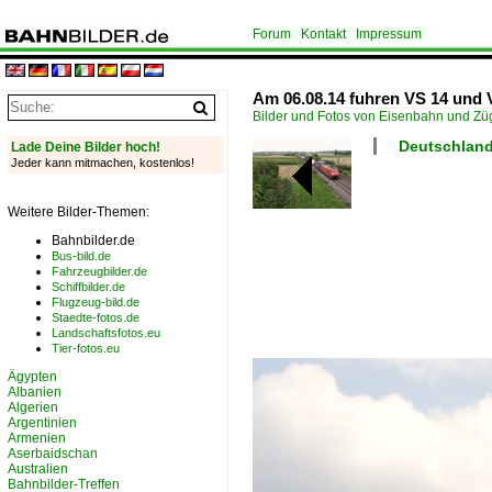
Forum
Kontakt
Impressum
Am 06.08.14 fuhren VS 14 und 
Bilder und Fotos von Eisenbahn und Z
Deutschland
Lade Deine Bilder hoch!
Jeder kann mitmachen, kostenlos!
Weitere Bilder-Themen:
Bahnbilder.de
Bus-bild.de
Fahrzeugbilder.de
Schiffbilder.de
Flugzeug-bild.de
Staedte-fotos.de
Landschaftsfotos.eu
Tier-fotos.eu
Ägypten
Albanien
Algerien
Argentinien
Armenien
Aserbaidschan
Australien
Bahnbilder-Treffen