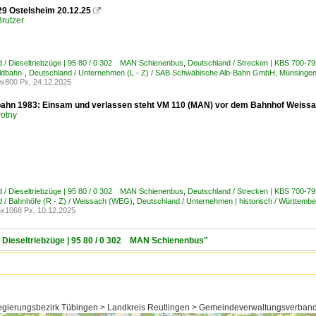
9 Ostelsheim 20.12.25

rutzer
 / Dieseltriebzüge | 95 80 / 0 302 MAN Schienenbus
,
Deutschland / Strecken | KBS 700-799
ldbahn·
,
Deutschland / Unternehmen (L - Z) / SAB Schwäbische Alb-Bahn GmbH, Münsinge
x800 Px, 24.12.2025
ahn 1983: Einsam und verlassen steht VM 110 (MAN) vor dem Bahnhof Weiss
otny
 / Dieseltriebzüge | 95 80 / 0 302 MAN Schienenbus
,
Deutschland / Strecken | KBS 700-7
 / Bahnhöfe (R - Z) / Weissach (WEG)
,
Deutschland / Unternehmen | historisch / Württ
x1068 Px, 10.12.2025
/ Dieseltriebzüge | 95 80 / 0 302 MAN Schienenbus"
gierungsbezirk Tübingen > Landkreis Reutlingen > Gemeindeverwaltungsverban