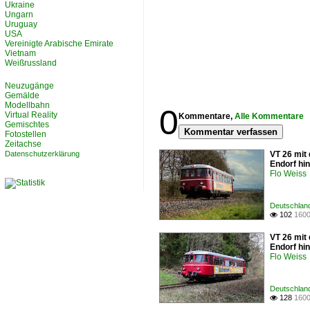
Ukraine
Ungarn
Uruguay
USA
Vereinigte Arabische Emirate
Vietnam
Weißrussland
Neuzugänge
Gemälde
Modellbahn
0
Virtual Reality
Kommentare,
Alle Kommentare
Gemischtes
Kommentar verfassen
Fotostellen
Zeitachse
Datenschutzerklärung
VT 26 mit
Endorf hi
Flo Weiss
Deutschland
102
1600

VT 26 mit
Endorf hi
Flo Weiss
Deutschland
128
1600
