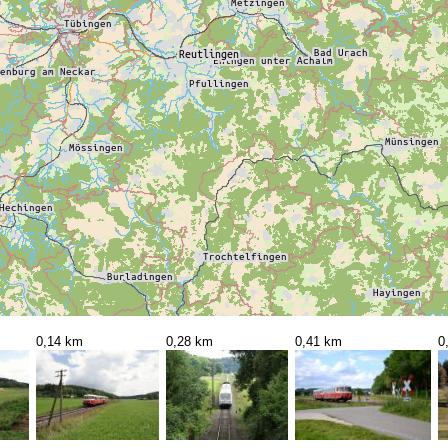
0,14 km
0,28 km
0,41 km
0