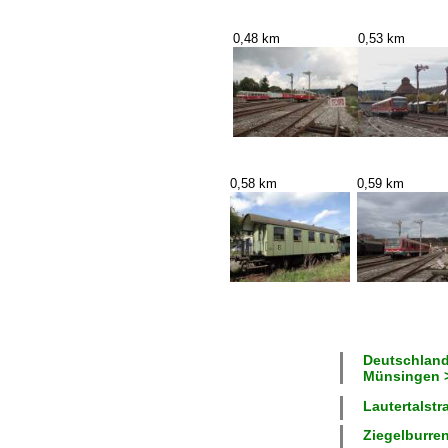
0,48 km
0,53 km
0,58 km
0,59 km
Deutschland
Münsingen >
Lautertalstr
Ziegelburren