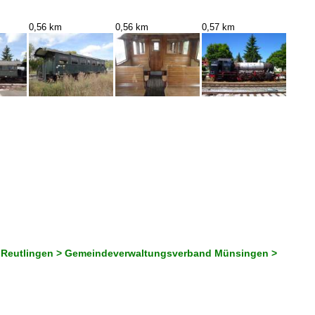
0,56 km
0,56 km
0,57 km
s Reutlingen > Gemeindeverwaltungsverband Münsingen >