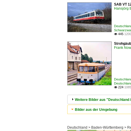
SAB VT 12
Hansjörg B
Deutschland
Schwarzwa
445
1200

Strohgäub
Frank Now
Deutschland
Deutschland
224
1085

Weitere Bilder aus "Deutschland 
Bilder aus der Umgebung
Deutschland > Baden-Württemberg > Re