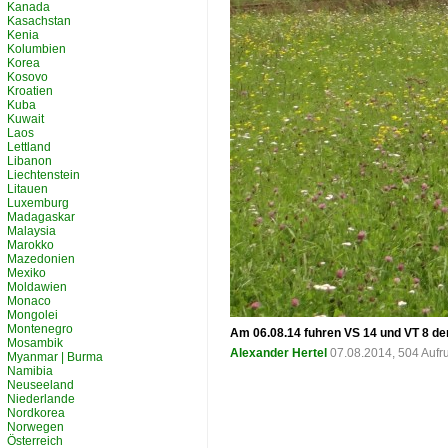
Kanada
Kasachstan
Kenia
Kolumbien
Korea
Kosovo
Kroatien
Kuba
Kuwait
Laos
Lettland
Libanon
Liechtenstein
Litauen
Luxemburg
Madagaskar
Malaysia
Marokko
Mazedonien
Mexiko
Moldawien
Monaco
Mongolei
Montenegro
Am 06.08.14 fuhren VS 14 und VT 8 de
Mosambik
Alexander Hertel
07.08.2014, 504 Aufr
Myanmar | Burma
Namibia
Neuseeland
Niederlande
Nordkorea
Norwegen
Österreich