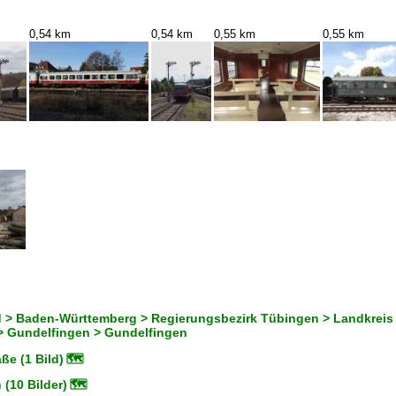
0,54 km
0,54 km
0,55 km
0,55 km
 > Baden-Württemberg > Regierungsbezirk Tübingen > Landkrei
 Gundelfingen > Gundelfingen
aße (1 Bild)
🗺
 (10 Bilder)
🗺