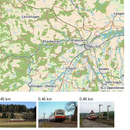
(C) OpenStreetMa
,45 km
0,46 km
0,48 km