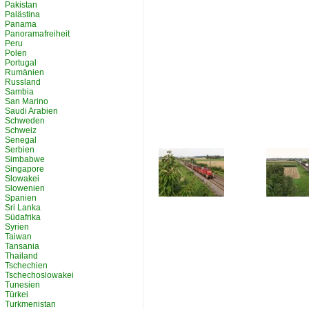
Pakistan
Palästina
Panama
Panoramafreiheit
Peru
Polen
Portugal
Rumänien
Russland
Sambia
San Marino
Saudi Arabien
Schweden
Schweiz
Senegal
Serbien
Simbabwe
Singapore
Slowakei
Slowenien
Spanien
Sri Lanka
Südafrika
Syrien
Taiwan
Tansania
Thailand
Tschechien
Tschechoslowakei
Tunesien
Türkei
Turkmenistan