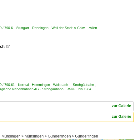
 / 790.6 Stuttgart – Renningen – Weil der Stadt ⨯ Calw ·württ.
n
ach.

99 / 790.61 Korntal – Hemmingen – Weissach ·Strohgäubahn·
,
embergische Nebenbahnen AG - Strohgäubahn ·WN· bis 1984
zur Galerie
zur Galerie
d Münsingen > Münsingen > Gundelfingen > Gundelfingen