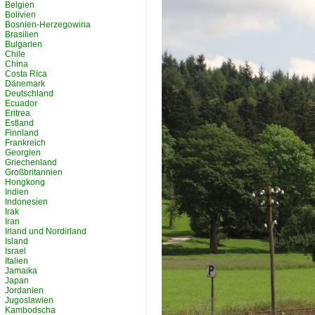
Belgien
Bolivien
Bosnien-Herzegowina
Brasilien
Bulgarien
Chile
China
Costa Rica
Dänemark
Deutschland
Ecuador
Eritrea
Estland
Finnland
Frankreich
Georgien
Griechenland
Großbritannien
Hongkong
Indien
Indonesien
Irak
Iran
Irland und Nordirland
Island
Israel
Italien
Jamaika
Japan
Jordanien
Jugoslawien
Kambodscha