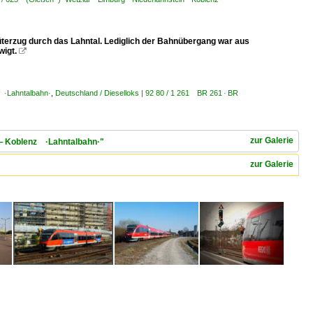
terzug durch das Lahntal. Lediglich der Bahnübergang war aus
wigt.

z ·Lahntalbahn·
,
Deutschland / Dieselloks | 92 80 / 1 261 BR 261 · BR
zur Galerie
n – Koblenz ·Lahntalbahn·"
zur Galerie