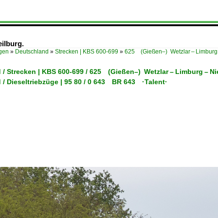
ilburg.
ügen
»
Deutschland
»
Strecken | KBS 600-699
»
625 (Gießen–) Wetzlar – Limburg 
 / Strecken | KBS 600-699 / 625 (Gießen–) Wetzlar – Limburg – N
/ Dieseltriebzüge | 95 80 / 0 643 BR 643 ·Talent·