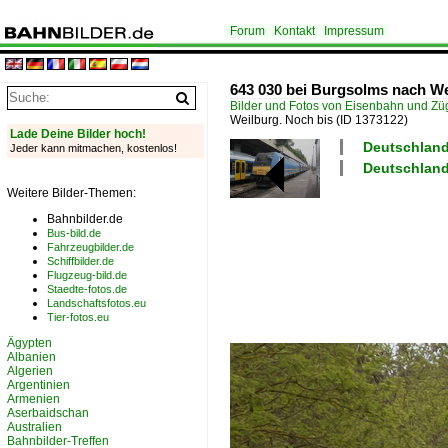
Forum
Kontakt
Impressum
643 030 bei Burgsolms nach We
Bilder und Fotos von Eisenbahn und Z
Weilburg. Noch bis
(ID 1373122)
Lade Deine Bilder hoch!
Deutschland
Jeder kann mitmachen, kostenlos!
Deutschland 
Weitere Bilder-Themen:
Bahnbilder.de
Bus-bild.de
Fahrzeugbilder.de
Schiffbilder.de
Flugzeug-bild.de
Staedte-fotos.de
Landschaftsfotos.eu
Tier-fotos.eu
Ägypten
Albanien
Algerien
Argentinien
Armenien
Aserbaidschan
Australien
Bahnbilder-Treffen