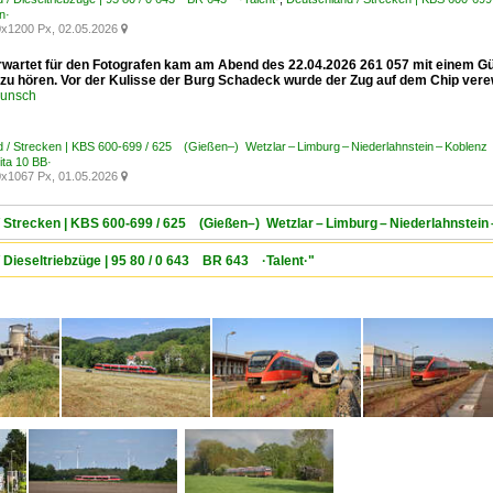
n·
x1200 Px, 02.05.2026

erwartet für den Fotografen kam am Abend des 22.04.2026 261 057 mit einem Gü
 zu hören. Vor der Kulisse der Burg Schadeck wurde der Zug auf dem Chip vere
runsch
 / Strecken | KBS 600-699 / 625 (Gießen–) Wetzlar – Limburg – Niederlahnstein – Koblen
ta 10 BB·
x1067 Px, 01.05.2026

/ Strecken | KBS 600-699 / 625 (Gießen–) Wetzlar – Limburg – Niederlahnstei
/ Dieseltriebzüge | 95 80 / 0 643 BR 643 ·Talent·"