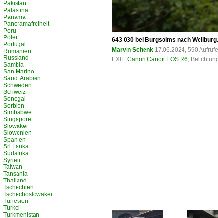
Pakistan
Palästina
Panama
Panoramafreiheit
Peru
Polen
643 030 bei Burgsolms nach Weilburg. 
Portugal
Marvin Schenk
17.06.2024, 590 Aufruf
Rumänien
Russland
EXIF:
Canon Canon EOS R6
, Belichtun
Sambia
San Marino
Saudi Arabien
Schweden
Schweiz
Senegal
Serbien
Simbabwe
Singapore
Slowakei
Slowenien
Spanien
Sri Lanka
Südafrika
Syrien
Taiwan
Tansania
Thailand
Tschechien
Tschechoslowakei
Tunesien
Türkei
Turkmenistan