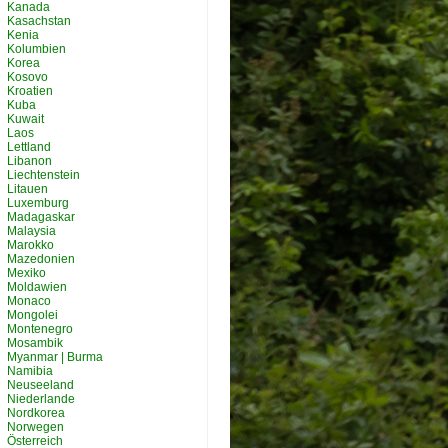
Kanada
Kasachstan
Kenia
Kolumbien
Korea
Kosovo
Kroatien
Kuba
Kuwait
Laos
Lettland
Libanon
Liechtenstein
Litauen
Luxemburg
Madagaskar
Malaysia
Marokko
Mazedonien
Mexiko
Moldawien
Monaco
Mongolei
Montenegro
Mosambik
Myanmar | Burma
Namibia
Neuseeland
Niederlande
Nordkorea
Norwegen
Österreich