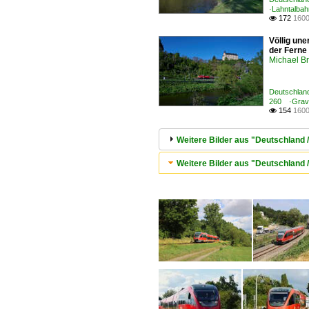
·Lahntalbah
172
1600

Völlig un
der Ferne
Michael B
Deutschland
260 ·Gravi
154
1600

Weitere Bilder aus "Deutschland 
Weitere Bilder aus "Deutschland 