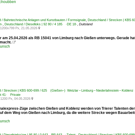
Schoubben
 / Bahntechnische Anlagen und Kunstbauten / Formsignale
,
Deutschland / Strecken | KBS 6
n·
,
Deutschland / Dieselloks | 92 80 / 4 185 ·DE 18·
,
Duitsland
1200x799 Px, 21.05.2026

r am 25.04.2026 als RB 15041 von Limburg nach Gießen unterwegs. Gerade hat
macht.

runsch
 / Strecken | KBS 600-699 / 625 (Gießen–) Wetzlar – Limburg – Niederlahnstein – Koblen
nt 41· Private
1200 Px, 04.05.2026

nalexpress-Züge zwischen Gießen und Koblenz werden von Trierer Talenten der
uf dem Weg von Gießen nach Limburg, da die weitere Strecke wegen Bauarbeite
runsch
 / Dieseltriebzüge | 95 80 / 0 643 BR 643 ·Talent·
,
Deutschland / Strecken | KBS 600-69