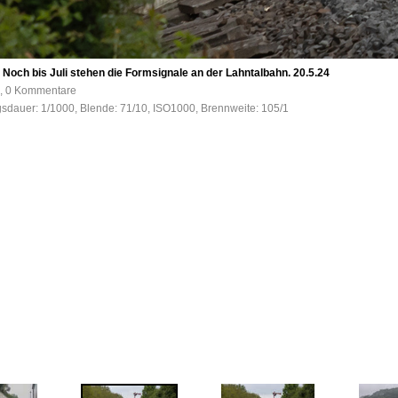
Noch bis Juli stehen die Formsignale an der Lahntalbahn. 20.5.24
e, 0 Kommentare
gsdauer: 1/1000, Blende: 71/10, ISO1000, Brennweite: 105/1