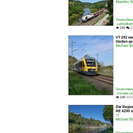
Maarten 
Deutschland
·Lahntalbah
191

 2
VT 292 wa
Gießen ge
Michael B
Deutschland
·Coradia Li
140
900x

Die Regio
RE 4290 a

Michael B
Deutschland