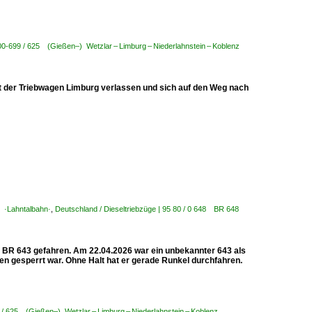
00-699 / 625 (Gießen–) Wetzlar – Limburg – Niederlahnstein – Koblenz
 der Triebwagen Limburg verlassen und sich auf den Weg nach
z ·Lahntalbahn·
,
Deutschland / Dieseltriebzüge | 95 80 / 0 648 BR 648
 BR 643 gefahren. Am 22.04.2026 war ein unbekannter 643 als
n gesperrt war. Ohne Halt hat er gerade Runkel durchfahren.
9 / 625 (Gießen–) Wetzlar – Limburg – Niederlahnstein – Koblenz