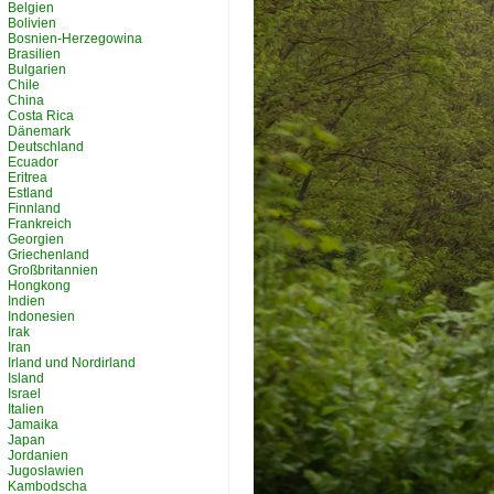
Belgien
Bolivien
Bosnien-Herzegowina
Brasilien
Bulgarien
Chile
China
Costa Rica
Dänemark
Deutschland
Ecuador
Eritrea
Estland
Finnland
Frankreich
Georgien
Griechenland
Großbritannien
Hongkong
Indien
Indonesien
Irak
Iran
Irland und Nordirland
Island
Israel
Italien
Jamaika
Japan
Jordanien
Jugoslawien
Kambodscha