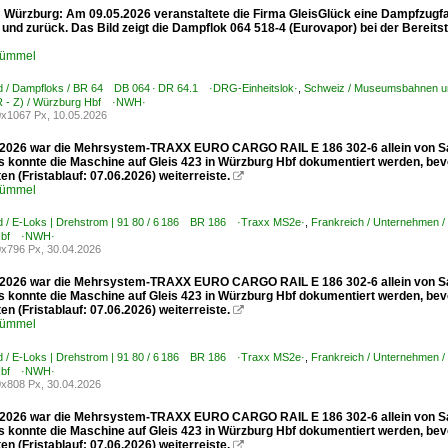
Würzburg: Am 09.05.2026 veranstaltete die Firma GleisGlück eine Dampfzugfa
 und zurück. Das Bild zeigt die Dampflok 064 518-4 (Eurovapor) bei der Bereit
Kümmel
d / Dampfloks / BR 64 DB 064 · DR 64.1 ·DRG-Einheitslok·
,
Schweiz / Museumsbahnen und
R - Z) / Würzburg Hbf ·NWH·
x1067 Px, 10.05.2026
2026 war die Mehrsystem-TRAXX EURO CARGO RAIL E 186 302-6 allein von S
s konnte die Maschine auf Gleis 423 in Würzburg Hbf dokumentiert werden, be
ten (Fristablauf: 07.06.2026) weiterreiste.

Kümmel
d / E-Loks | Drehstrom | 91 80 / 6 186 BR 186 ·Traxx MS2e·
,
Frankreich / Unternehmen 
Hbf ·NWH·
x796 Px, 30.04.2026
2026 war die Mehrsystem-TRAXX EURO CARGO RAIL E 186 302-6 allein von S
s konnte die Maschine auf Gleis 423 in Würzburg Hbf dokumentiert werden, be
ten (Fristablauf: 07.06.2026) weiterreiste.

Kümmel
d / E-Loks | Drehstrom | 91 80 / 6 186 BR 186 ·Traxx MS2e·
,
Frankreich / Unternehmen 
Hbf ·NWH·
x808 Px, 30.04.2026
2026 war die Mehrsystem-TRAXX EURO CARGO RAIL E 186 302-6 allein von S
s konnte die Maschine auf Gleis 423 in Würzburg Hbf dokumentiert werden, be
ten (Fristablauf: 07.06.2026) weiterreiste.
