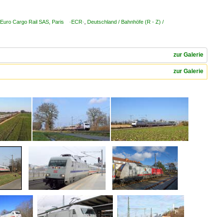
/ Euro Cargo Rail SAS, Paris ·ECR·
,
Deutschland / Bahnhöfe (R - Z) /
zur Galerie
zur Galerie