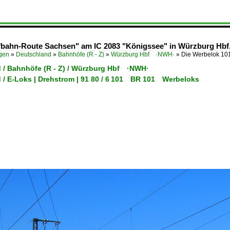
fbahn-Route Sachsen" am IC 2083 "Königssee" in Würzburg Hbf
ügen
»
Deutschland
»
Bahnhöfe (R - Z)
»
Würzburg Hbf ·NWH·
»
Die Werbelok 10
 / Bahnhöfe (R - Z) / Würzburg Hbf ·NWH·
 / E-Loks | Drehstrom | 91 80 / 6 101 BR 101 Werbeloks