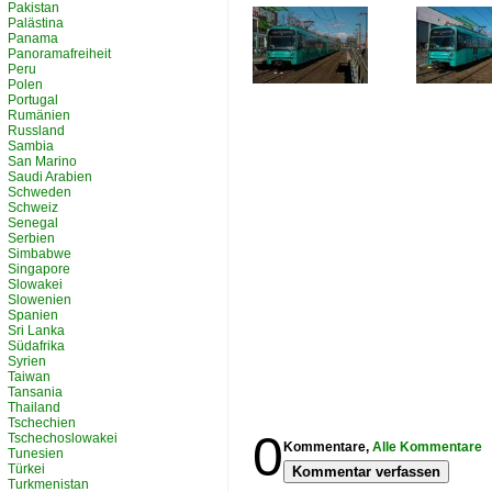
Pakistan
Palästina
Panama
Panoramafreiheit
Peru
Polen
Portugal
Rumänien
Russland
Sambia
San Marino
Saudi Arabien
Schweden
Schweiz
Senegal
Serbien
Simbabwe
Singapore
Slowakei
Slowenien
Spanien
Sri Lanka
Südafrika
Syrien
Taiwan
Tansania
Thailand
Tschechien
0
Tschechoslowakei
Kommentare,
Alle Kommentare
Tunesien
Türkei
Kommentar verfassen
Turkmenistan