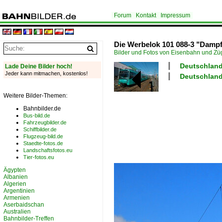
Forum
Kontakt
Impressum
Die Werbelok 101 088-3 "Damp
Bilder und Fotos von Eisenbahn und Z
Deutschland
Lade Deine Bilder hoch!
Jeder kann mitmachen, kostenlos!
Deutschland
Weitere Bilder-Themen:
Bahnbilder.de
Bus-bild.de
Fahrzeugbilder.de
Schiffbilder.de
Flugzeug-bild.de
Staedte-fotos.de
Landschaftsfotos.eu
Tier-fotos.eu
Ägypten
Albanien
Algerien
Argentinien
Armenien
Aserbaidschan
Australien
Bahnbilder-Treffen