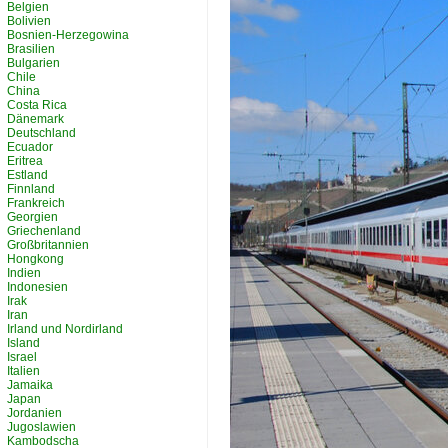
Belgien
Bolivien
Bosnien-Herzegowina
Brasilien
Bulgarien
Chile
China
Costa Rica
Dänemark
Deutschland
Ecuador
Eritrea
Estland
Finnland
Frankreich
Georgien
Griechenland
Großbritannien
Hongkong
Indien
Indonesien
Irak
Iran
Irland und Nordirland
Island
Israel
Italien
Jamaika
Japan
Jordanien
Jugoslawien
Kambodscha