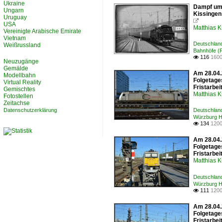
Ukraine
Dampf um 
Ungarn
Kissingen
Uruguay

USA
Matthias 
Vereinigte Arabische Emirate
Vietnam
Deutschlan
Weißrussland
Bahnhöfe (
116
1600

Neuzugänge
Gemälde
Am 28.04.
Modellbahn
Folgetage
Virtual Reality
Fristarbei
Gemischtes
Matthias 
Fotostellen
Zeitachse
Datenschutzerklärung
Deutschlan
Würzburg 
134
1200

Am 28.04.
Folgetage
Fristarbei
Matthias 
Deutschlan
Würzburg 
111
1200

Am 28.04.
Folgetage
Fristarbei