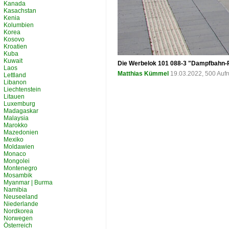
Kanada
Kasachstan
Kenia
Kolumbien
Korea
Kosovo
Kroatien
Kuba
Kuwait
Die Werbelok 101 088-3 "Dampfbahn-R
Laos
Matthias Kümmel
19.03.2022, 500 Auf
Lettland
Libanon
Liechtenstein
Litauen
Luxemburg
Madagaskar
Malaysia
Marokko
Mazedonien
Mexiko
Moldawien
Monaco
Mongolei
Montenegro
Mosambik
Myanmar | Burma
Namibia
Neuseeland
Niederlande
Nordkorea
Norwegen
Österreich