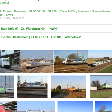
Kümmel
d / E-Loks | Drehstrom | 91 80 / 6 186 BR 186 ·Traxx MS2e·
,
Frankreich / Unternehmen 
Hbf ·NWH·
x817 Px, 30.04.2026
/ Bahnhöfe (R - Z) / Würzburg Hbf ·NWH·"
 / E-Loks | Drehstrom | 91 80 / 6 101 BR 101 Werbeloks"