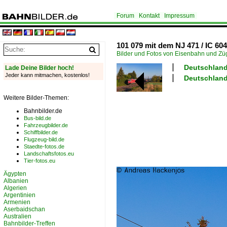
Forum
Kontakt
Impressum
101 079 mit dem NJ 471 / IC 60
Bilder und Fotos von Eisenbahn und Z
Deutschland
Lade Deine Bilder hoch!
Jeder kann mitmachen, kostenlos!
Deutschland 
Weitere Bilder-Themen:
Bahnbilder.de
Bus-bild.de
Fahrzeugbilder.de
Schiffbilder.de
Flugzeug-bild.de
Staedte-fotos.de
Landschaftsfotos.eu
Tier-fotos.eu
Ägypten
Albanien
Algerien
Argentinien
Armenien
Aserbaidschan
Australien
Bahnbilder-Treffen