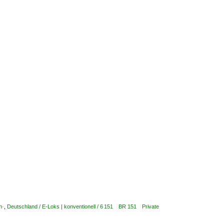
n·
,
Deutschland / E-Loks | konventionell / 6 151 BR 151 Private