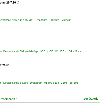
reute 29.7.26

Strecken | KBS 700-799 / 702 Offenburg – Freiburg – Müllheim (–
n·
,
Deutschland / Elektrotriebzüge | 93 8x | ICE - IC / ICE 4 BR 412 · x
.7.26

n·
,
Deutschland / E-Loks | Drehstrom | 91 80 / 6 193 ¦ 7 193 BR 193
zur Galerie
errheinbahn·"