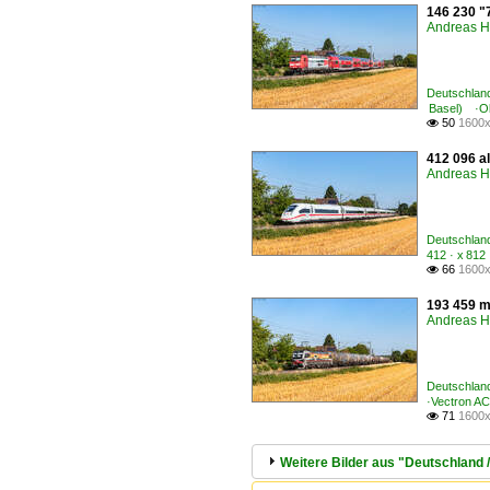
146 230 "
Andreas H
Deutschlan
Basel) ·Ob
50
1600x

412 096 al
Andreas H
Deutschland
412 · x 812
66
1600x

193 459 m
Andreas H
Deutschland
·Vectron A
71
1600x

Weitere Bilder aus "Deutschland 