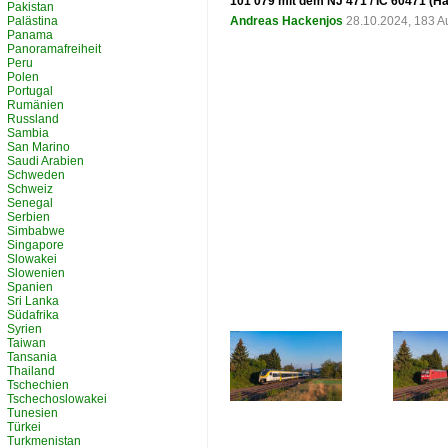
101 079 mit dem NJ 471 / IC 60471 (Ha
Pakistan
Palästina
Andreas Hackenjos
28.10.2024, 183 A
Panama
Panoramafreiheit
Peru
Polen
Portugal
Rumänien
Russland
Sambia
San Marino
Saudi Arabien
Schweden
Schweiz
Senegal
Serbien
Simbabwe
Singapore
Slowakei
Slowenien
Spanien
Sri Lanka
Südafrika
Syrien
Taiwan
Tansania
Thailand
Tschechien
Tschechoslowakei
Tunesien
Türkei
Turkmenistan