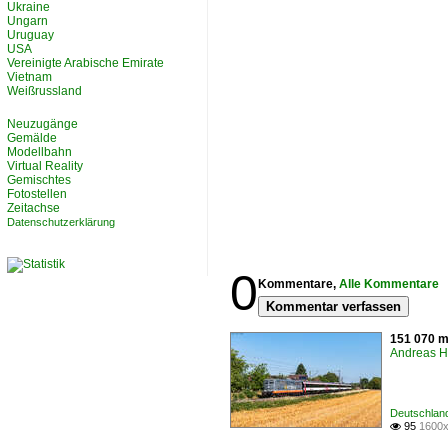
Ukraine
Ungarn
Uruguay
USA
Vereinigte Arabische Emirate
Vietnam
Weißrussland
Neuzugänge
Gemälde
Modellbahn
Virtual Reality
Gemischtes
Fotostellen
Zeitachse
Datenschutzerklärung
0
Kommentare,
Alle Kommentare
Kommentar verfassen
151 070 m
Andreas H
Deutschland
95
1600x
