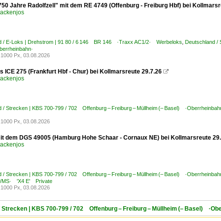
750 Jahre Radolfzell" mit dem RE 4749 (Offenburg - Freiburg Hbf) bei Kollmars
ackenjos
d / E-Loks | Drehstrom | 91 80 / 6 146 BR 146 ·Traxx AC1/2· Werbeloks
,
Deutschland / 
errheinbahn·
1000 Px, 03.08.2026
s ICE 275 (Frankfurt Hbf - Chur) bei Kollmarsreute 29.7.26

ackenjos
 / Strecken | KBS 700-799 / 702 Offenburg – Freiburg – Müllheim (– Basel) ·Oberrheinbah
1000 Px, 03.08.2026
it dem DGS 49005 (Hamburg Hohe Schaar - Cornaux NE) bei Kollmarsreute 29
ackenjos
 / Strecken | KBS 700-799 / 702 Offenburg – Freiburg – Müllheim (– Basel) ·Oberrheinbah
C/MS· 'X4 E' Private
1000 Px, 03.08.2026
/ Strecken | KBS 700-799 / 702 Offenburg – Freiburg – Müllheim (– Basel) ·Ob