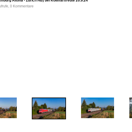
mburg Altona - Zürich HB) bei Kollmarsreute 20.9.24
ufrufe, 0 Kommentare