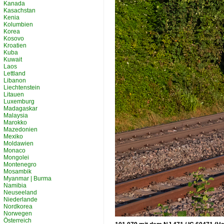
Kanada
Kasachstan
Kenia
Kolumbien
Korea
Kosovo
Kroatien
Kuba
Kuwait
Laos
Lettland
Libanon
Liechtenstein
Litauen
Luxemburg
Madagaskar
Malaysia
Marokko
Mazedonien
Mexiko
Moldawien
Monaco
Mongolei
Montenegro
Mosambik
Myanmar | Burma
Namibia
Neuseeland
Niederlande
Nordkorea
Norwegen
Österreich