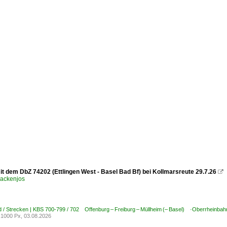
it dem DbZ 74202 (Ettlingen West - Basel Bad Bf) bei Kollmarsreute 29.7.26

ackenjos
 / Strecken | KBS 700-799 / 702 Offenburg – Freiburg – Müllheim (– Basel) ·Oberrheinbah
1000 Px, 03.08.2026