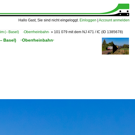
Hallo Gast, Sie sind nicht eingeloggt.
Einloggen
|
Account anmelden
eim (– Basel) ·Oberrheinbahn·
»
101 079 mit dem NJ 471 / IC
(ID 1385678)
 (– Basel) ·Oberrheinbahn·