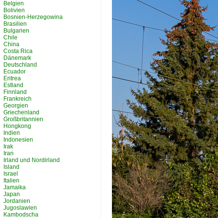
Belgien
Bolivien
Bosnien-Herzegowina
Brasilien
Bulgarien
Chile
China
Costa Rica
Dänemark
Deutschland
Ecuador
Eritrea
Estland
Finnland
Frankreich
Georgien
Griechenland
Großbritannien
Hongkong
Indien
Indonesien
Irak
Iran
Irland und Nordirland
Island
Israel
Italien
Jamaika
Japan
Jordanien
Jugoslawien
Kambodscha