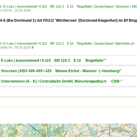
 / E-Loks | konventionell / 6 110 BR 110.3 E 10 'Bügelfalte'
,
Deutschland / Strecken | K
x726 Px, 16.05.2026
4-6 (Bw Dortmund 1) mit FD211 'Wörthersee' (Dortmund-Klagenfurt) im Bf Bin
 / E-Loks | konventionell / 6 110 BR 110.3 E 10 'Bügelfalte'
,
Deutschland / Bahnhöfe (A 
x805 Px, 08.05.2026

/ E-Loks | konventionell / 6 110 BR 110.3 E 10 'Bügelfalte'"
 / Strecken | KBS 400-499 / 425 Wanne-Eickel – Münster (–Hamburg)"
 / Unternehmen (A - K) / Centralbahn GmbH, Mönchengladbach ·CBB·"