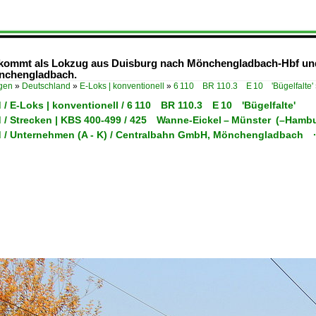
n kommt als Lokzug aus Duisburg nach Mönchengladbach-Hbf und
önchengladbach.
ügen
»
Deutschland
»
E-Loks | konventionell
»
6 110 BR 110.3 E 10 'Bügelfalte'
 / E-Loks | konventionell / 6 110 BR 110.3 E 10 'Bügelfalte'
 / Strecken | KBS 400-499 / 425 Wanne-Eickel – Münster (–Hamb
 / Unternehmen (A - K) / Centralbahn GmbH, Mönchengladbach 