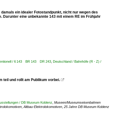
 damals ein idealer Fotostandpunkt, nicht nur wegen des
ge. Darunter eine unbekannte 143 mit einem RE im Frühjahr
ventionell / 6 143 BR 143 DR 243
,
Deutschland / Bahnhöfe (R - Z) /
eil und rollt am Publikum vorbei.

usstellungen / DB Museum Koblenz
,
Museen/Museumseisenbahnen
trolokomotiven
,
Altbau-Elektrolokomotiven
,
25 Jahre DB Museum Koblenz