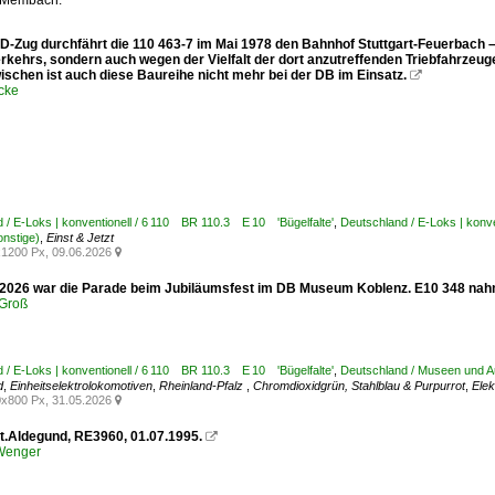
h Membach.
 D-Zug durchfährt die 110 463-7 im Mai 1978 den Bahnhof Stuttgart-Feuerbach –
erkehrs, sondern auch wegen der Vielfalt der dort anzutreffenden Triebfahrzeu
ischen ist auch diese Baureihe nicht mehr bei der DB im Einsatz.

cke
 / E-Loks | konventionell / 6 110 BR 110.3 E 10 'Bügelfalte'
,
Deutschland / E-Loks | kon
onstige)
,
Einst & Jetzt
1200 Px, 09.06.2026

2026 war die Parade beim Jubiläumsfest im DB Museum Koblenz. E10 348 nahm t
Groß
 / E-Loks | konventionell / 6 110 BR 110.3 E 10 'Bügelfalte'
,
Deutschland / Museen und A
d
,
Einheitselektrolokomotiven
,
Rheinland-Pfalz
,
Chromdioxidgrün, Stahlblau & Purpurrot
,
Elek
x800 Px, 31.05.2026

St.Aldegund, RE3960, 01.07.1995.

 Wenger