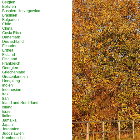
Belgien
Bolivien
Bosnien-Herzegowina
Brasilien
Bulgarien
Chile
China
Costa Rica
Dänemark
Deutschland
Ecuador
Eritrea
Estland
Finnland
Frankreich
Georgien
Griechenland
Großbritannien
Hongkong
Indien
Indonesien
Irak
Iran
Irland und Nordirland
Island
Israel
Italien
Jamaika
Japan
Jordanien
Jugoslawien
Kambodscha