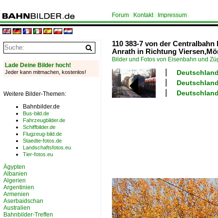
Forum
Kontakt
Impressum
110 383-7 von der Centralbah
Anrath in Richtung Viersen,M
Bilder und Fotos von Eisenbahn und Z
Lade Deine Bilder hoch!
Deutschland
Jeder kann mitmachen, kostenlos!
Deutschland
Deutschland
Weitere Bilder-Themen:
Bahnbilder.de
Bus-bild.de
Fahrzeugbilder.de
Schiffbilder.de
Flugzeug-bild.de
Staedte-fotos.de
Landschaftsfotos.eu
Tier-fotos.eu
Ägypten
Albanien
Algerien
Argentinien
Armenien
Aserbaidschan
Australien
Bahnbilder-Treffen