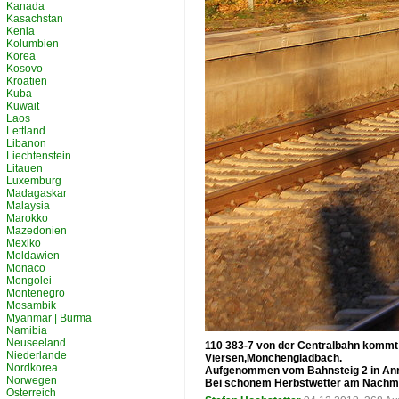
Kanada
Kasachstan
Kenia
Kolumbien
Korea
Kosovo
Kroatien
Kuba
Kuwait
Laos
Lettland
Libanon
Liechtenstein
Litauen
Luxemburg
Madagaskar
Malaysia
Marokko
Mazedonien
Mexiko
Moldawien
Monaco
Mongolei
Montenegro
Mosambik
Myanmar | Burma
Namibia
Neuseeland
110 383-7 von der Centralbahn kommt
Niederlande
Viersen,Mönchengladbach.
Nordkorea
Aufgenommen vom Bahnsteig 2 in Anr
Norwegen
Bei schönem Herbstwetter am Nachmi
Österreich