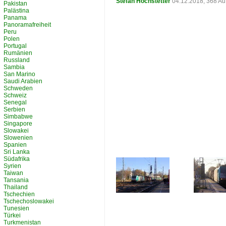
Stefan Hochstetter
04.12.2018, 368 Au
Pakistan
Palästina
Panama
Panoramafreiheit
Peru
Polen
Portugal
Rumänien
Russland
Sambia
San Marino
Saudi Arabien
Schweden
Schweiz
Senegal
Serbien
Simbabwe
Singapore
Slowakei
Slowenien
Spanien
Sri Lanka
Südafrika
Syrien
Taiwan
Tansania
Thailand
Tschechien
Tschechoslowakei
Tunesien
Türkei
Turkmenistan