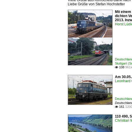
Viele Grüße aus Kohlscheid-Bank nac
Liebe Grüße von Stefan Hochstetter
Mit einem
dichten V
2013. Inzw
Horst Lüdi
Deutschland
Stuttgart (S
108
961x

Am 30.05.
Leonhard 
Deutschland
Deutschlan
161
1200

110 490, 
Christian