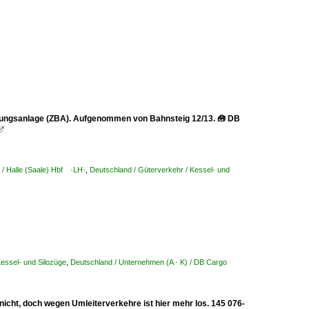
ldungsanlage (ZBA). Aufgenommen von Bahnsteig 12/13. 🧰 DB

 / Halle (Saale) Hbf ·LH·
,
Deutschland / Güterverkehr / Kessel- und
Kessel- und Silozüge
,
Deutschland / Unternehmen (A - K) / DB Cargo
icht, doch wegen Umleiterverkehre ist hier mehr los. 145 076-