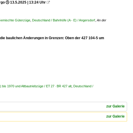
go 🕓 13.5.2025 | 13:24 Uhr

 Gemischte Güterzüge
,
Deutschland / Bahnhöfe (A - E) / Angersdorf
,
An der
 die baulichen Änderungen in Grenzen: Oben der 427 104-5 um
| bis 1970 und Altbautriebzüge / ET 27 · BR 427 alt
,
Deutschland /
zur Galerie
zur Galerie