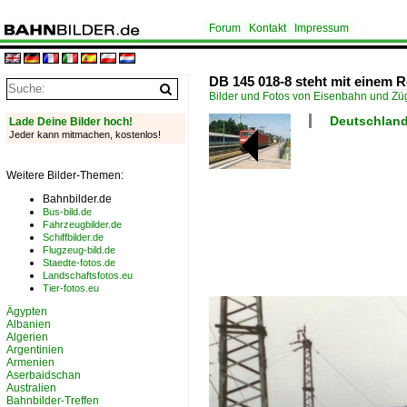
Forum
Kontakt
Impressum
DB 145 018-8 steht mit einem 
Bilder und Fotos von Eisenbahn und Z
Deutschland
Lade Deine Bilder hoch!
Jeder kann mitmachen, kostenlos!
Weitere Bilder-Themen:
Bahnbilder.de
Bus-bild.de
Fahrzeugbilder.de
Schiffbilder.de
Flugzeug-bild.de
Staedte-fotos.de
Landschaftsfotos.eu
Tier-fotos.eu
Ägypten
Albanien
Algerien
Argentinien
Armenien
Aserbaidschan
Australien
Bahnbilder-Treffen