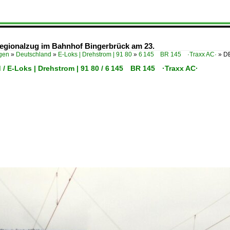
Regionalzug im Bahnhof Bingerbrück am 23.
ügen
»
Deutschland
»
E-Loks | Drehstrom | 91 80
»
6 145 BR 145 ·Traxx AC·
»
DB
 / E-Loks | Drehstrom | 91 80 / 6 145 BR 145 ·Traxx AC·