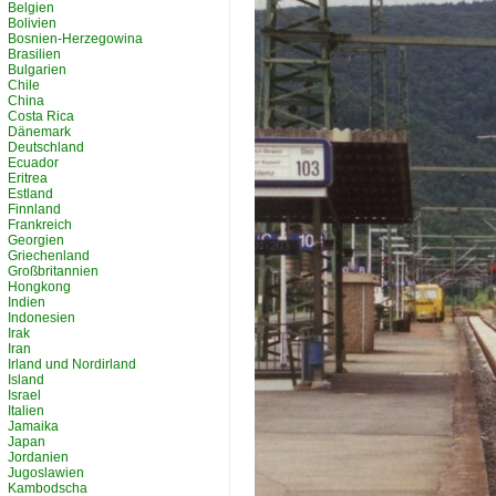
Belgien
Bolivien
Bosnien-Herzegowina
Brasilien
Bulgarien
Chile
China
Costa Rica
Dänemark
Deutschland
Ecuador
Eritrea
Estland
Finnland
Frankreich
Georgien
Griechenland
Großbritannien
Hongkong
Indien
Indonesien
Irak
Iran
Irland und Nordirland
Island
Israel
Italien
Jamaika
Japan
Jordanien
Jugoslawien
Kambodscha