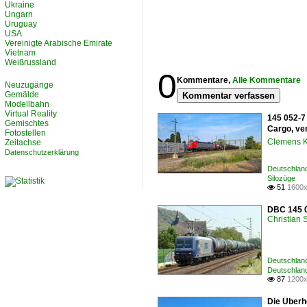
Ukraine
Ungarn
Uruguay
USA
Vereinigte Arabische Emirate
Vietnam
Weißrussland
0
Kommentare,
Alle Kommentare
Neuzugänge
Gemälde
Kommentar verfassen
Modellbahn
Virtual Reality
145 052-7
Gemischtes
Cargo, ve
Fotostellen
Clemens K
Zeitachse
Datenschutzerklärung
Deutschlan
Silozüge
51
1600x

DBC 145 0
Christian
Deutschlan
Deutschlan
87
1200x

Die Überh