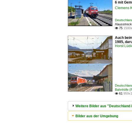
6 mit Gem
Clemens K
Deutschlan
Hausstreck
75
1500x

Auch beim
1985, dar
Horst Lüdi
Deutschlan
Bahnhöfe (F 
61
959x1

Weitere Bilder aus "Deutschland 
Bilder aus der Umgebung