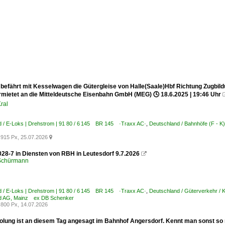
 befährt mit Kesselwagen die Gütergleise von Halle(Saale)Hbf Richtung Zugbi
rmietet an die Mitteldeutsche Eisenbahn GmbH (MEG) 🕓 18.6.2025 | 19:46 Uhr
ral
d / E-Loks | Drehstrom | 91 80 / 6 145 BR 145 ·Traxx AC·
,
Deutschland / Bahnhöfe (F - K)
915 Px, 25.07.2026

28-7 in Diensten von RBH in Leutesdorf 9.7.2026

 Schürmann
d / E-Loks | Drehstrom | 91 80 / 6 145 BR 145 ·Traxx AC·
,
Deutschland / Güterverkehr / 
d AG, Mainz ex DB Schenker
800 Px, 14.07.2026
olung ist an diesem Tag angesagt im Bahnhof Angersdorf. Kennt man sonst so n