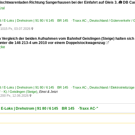
ischtwarenladen Richtung Sangerhausen bei der Einfahrt auf Gleis 3. 🧰 DB Car
ral
d / E-Loks | Drehstrom | 91 80 / 6 145 BR 145 ·Traxx AC·
,
Deutschland / Güterverkehr /
e
1015 Px, 03.07.2026

 Vergleich der beiden Aufnahmen vom Bahnhof Geislingen (Steige) halten sich
unter die 146 213-4 um 2010 vor einem Doppelstockwagenzug

cke
d / E-Loks | Drehstrom | 91 80 / 6 145 BR 145 ·Traxx AC·
,
Deutschland / Elektrotriebzüge 
- K) / Geislingen (Steige)
,
Einst & Jetzt
200 Px, 12.06.2026

/ E-Loks | Drehstrom | 91 80 / 6 145 BR 145 ·Traxx AC·"