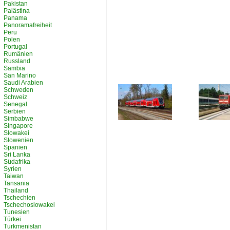
Pakistan
Palästina
Panama
Panoramafreiheit
Peru
Polen
Portugal
Rumänien
Russland
Sambia
San Marino
Saudi Arabien
Schweden
Schweiz
Senegal
Serbien
Simbabwe
Singapore
Slowakei
Slowenien
Spanien
Sri Lanka
Südafrika
Syrien
Taiwan
Tansania
Thailand
Tschechien
Tschechoslowakei
Tunesien
Türkei
Turkmenistan