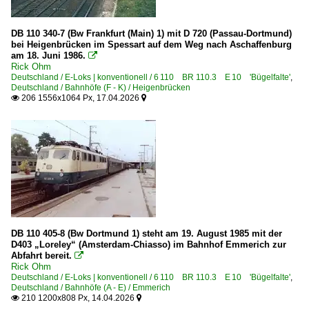
DB 110 340-7 (Bw Frankfurt (Main) 1) mit D 720 (Passau-Dortmund)
bei Heigenbrücken im Spessart auf dem Weg nach Aschaffenburg
am 18. Juni 1986.

Rick Ohm
Deutschland / E-Loks | konventionell / 6 110 BR 110.3 E 10 'Bügelfalte'
,
Deutschland / Bahnhöfe (F - K) / Heigenbrücken
206 1556x1064 Px, 17.04.2026


DB 110 405-8 (Bw Dortmund 1) steht am 19. August 1985 mit der
D403 „Loreley“ (Amsterdam-Chiasso) im Bahnhof Emmerich zur
Abfahrt bereit.

Rick Ohm
Deutschland / E-Loks | konventionell / 6 110 BR 110.3 E 10 'Bügelfalte'
,
Deutschland / Bahnhöfe (A - E) / Emmerich
210 1200x808 Px, 14.04.2026

