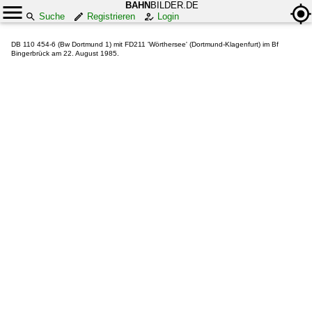
BAHN
BILDER.DE
Suche
Registrieren
Login
DB 110 454-6 (Bw Dortmund 1) mit FD211 'Wörthersee' (Dortmund-Klagenfurt) im Bf
Bingerbrück am 22. August 1985.