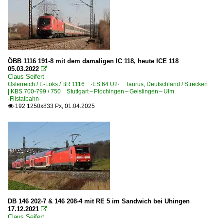
ÖBB 1116 191-8 mit dem damaligen IC 118, heute ICE 118
05.03.2022

Claus Seifert
Österreich / E-Loks / BR 1116 ·ES 64 U2· Taurus
,
Deutschland / Strecken
| KBS 700-799 / 750 Stuttgart – Plochingen – Geislingen – Ulm
·Filstalbahn·
192 1250x833 Px, 01.04.2025

DB 146 202-7 & 146 208-4 mit RE 5 im Sandwich bei Uhingen
17.12.2021

Claus Seifert