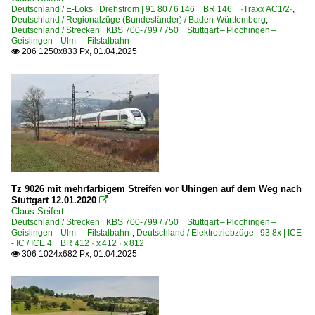
Deutschland / E-Loks | Drehstrom | 91 80 / 6 146 BR 146 ·Traxx AC1/2·
,
Deutschland / Regionalzüge (Bundesländer) / Baden-Württemberg
,
Deutschland / Strecken | KBS 700-799 / 750 Stuttgart – Plochingen –
Geislingen – Ulm ·Filstalbahn·
206 1250x833 Px, 01.04.2025

Tz 9026 mit mehrfarbigem Streifen vor Uhingen auf dem Weg nach
Stuttgart 12.01.2020

Claus Seifert
Deutschland / Strecken | KBS 700-799 / 750 Stuttgart – Plochingen –
Geislingen – Ulm ·Filstalbahn·
,
Deutschland / Elektrotriebzüge | 93 8x | ICE
- IC / ICE 4 BR 412 · x 412 · x 812
306 1024x682 Px, 01.04.2025
