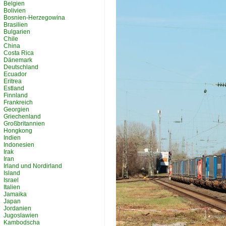
Belgien
Bolivien
Bosnien-Herzegowina
Brasilien
Bulgarien
Chile
China
Costa Rica
Dänemark
Deutschland
Ecuador
Eritrea
Estland
Finnland
Frankreich
Georgien
Griechenland
Großbritannien
Hongkong
Indien
Indonesien
Irak
Iran
Irland und Nordirland
Island
Israel
Italien
Jamaika
Japan
Jordanien
Jugoslawien
Kambodscha