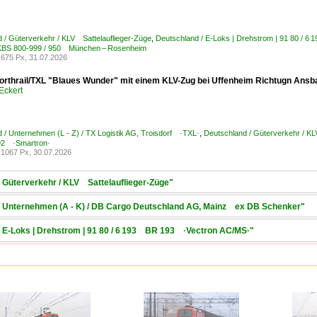
 / Güterverkehr / KLV Sattelauflieger-Züge
,
Deutschland / E-Loks | Drehstrom | 91 80 / 
 KBS 800-999 / 950 München – Rosenheim
675 Px, 31.07.2026
orthrail/TXL "Blaues Wunder" mit einem KLV-Zug bei Uffenheim Richtugn Ansb
Eckert
 / Unternehmen (L - Z) / TX Logistik AG, Troisdorf ·TXL·
,
Deutschland / Güterverkehr / KL
2 ·Smartron·
1067 Px, 30.07.2026
/ Güterverkehr / KLV Sattelauflieger-Züge"
 / Unternehmen (A - K) / DB Cargo Deutschland AG, Mainz ex DB Schenker"
/ E-Loks | Drehstrom | 91 80 / 6 193 BR 193 ·Vectron AC/MS·"