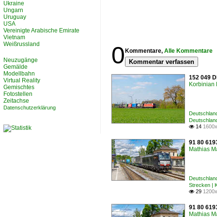
Ukraine
Ungarn
Uruguay
USA
Vereinigte Arabische Emirate
Vietnam
Weißrussland
0
Kommentare,
Alle Kommentare
Neuzugänge
Kommentar verfassen
Gemälde
Modellbahn
152 049 D
Virtual Reality
Korbinian 
Gemischtes
Fotostellen
Zeitachse
Datenschutzerklärung
Deutschland
Deutschlan
14
1600x

91 80 6193
Mathias M
Deutschland
Strecken |
29
1200x

91 80 6193
Mathias M