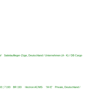
LV Sattelauflieger-Züge
,
Deutschland / Unternehmen (A - K) / DB Cargo
6 193 ¦ 7 193 BR 193 ·Vectron AC/MS· 'X4 E' Private
,
Deutschland /