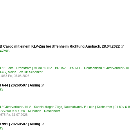
B Cargo mit einem KLV-Zug bei Uffenheim Richtung Ansbach, 28.04.2022

Eckert
 / E-Loks | Drehstrom | 91 80 / 6 152 BR 152 ·ES 64 F·
,
Deutschland / Güterverkehr / K
d AG, Mainz ex DB Schenker
1067 Px, 05.08.2026
 644 | 20260507 | Aßling

ay
 / Güterverkehr / KLV Sattelauflieger-Züge
,
Deutschland / E-Loks | Drehstrom | 91 80 / 
 KBS 800-999 / 950 München – Rosenheim
675 Px, 31.07.2026
 991 | 20260507 | Aßling

ay