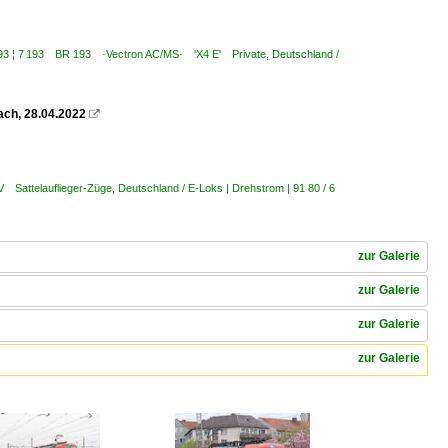
6 193 ¦ 7 193 BR 193 ·Vectron AC/MS· 'X4 E' Private
,
Deutschland /
ach, 28.04.2022

V Sattelauflieger-Züge
,
Deutschland / E-Loks | Drehstrom | 91 80 / 6
zur Galerie
zur Galerie
zur Galerie
zur Galerie