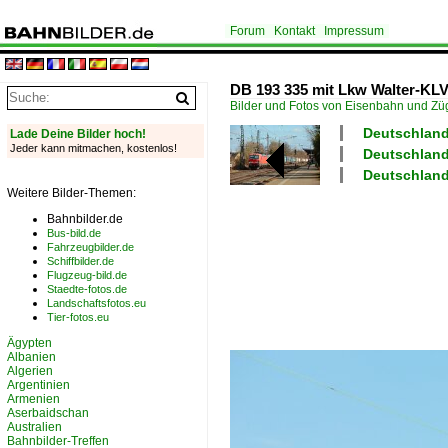
Forum
Kontakt
Impressum
DB 193 335 mit Lkw Walter-KLV 
Bilder und Fotos von Eisenbahn und Z
Deutschland
Lade Deine Bilder hoch!
Jeder kann mitmachen, kostenlos!
Deutschland
Deutschland
Weitere Bilder-Themen:
Bahnbilder.de
Bus-bild.de
Fahrzeugbilder.de
Schiffbilder.de
Flugzeug-bild.de
Staedte-fotos.de
Landschaftsfotos.eu
Tier-fotos.eu
Ägypten
Albanien
Algerien
Argentinien
Armenien
Aserbaidschan
Australien
Bahnbilder-Treffen