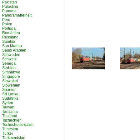
Pakistan
Palästina
Panama
Panoramafreiheit
Peru
Polen
Portugal
Rumänien
Russland
Sambia
San Marino
Saudi Arabien
Schweden
Schweiz
Senegal
Serbien
Simbabwe
Singapore
Slowakei
Slowenien
Spanien
Sri Lanka
Südafrika
Syrien
Taiwan
Tansania
Thailand
Tschechien
Tschechoslowakei
Tunesien
Türkei
Turkmenistan