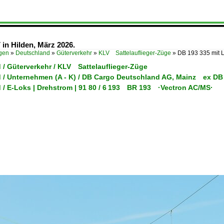
in Hilden, März 2026.
ügen
»
Deutschland
»
Güterverkehr
»
KLV Sattelauflieger-Züge
»
DB 193 335 mit L
 / Güterverkehr / KLV Sattelauflieger-Züge
 / Unternehmen (A - K) / DB Cargo Deutschland AG, Mainz ex DB
 / E-Loks | Drehstrom | 91 80 / 6 193 BR 193 ·Vectron AC/MS·