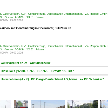
d / Güterverkehr / KLV Containerzüge
,
Deutschland / Unternehmen (L - Z) / Railpool Gm
3 ·Vectron AC/MS· 'X4 E' Private
800 Px, 29.07.2026
ailpool mit Containerzug in Oberwinter, Juli 2026.

d / Güterverkehr / KLV Containerzüge
,
Deutschland / Unternehmen (L - Z) / Railpool Gm
3 ·Vectron AC/MS· 'X4 E' Private
800 Px, 29.07.2026
 / Güterverkehr / KLV Containerzüge"
/ Dieselloks | 92 80 / 1 265 BR 265 ·Gravita 15L BB·"
 / Unternehmen (A - K) / DB Cargo Deutschland AG, Mainz ex DB Schenker"