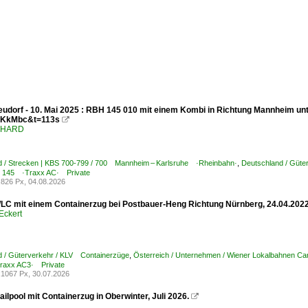
udorf - 10. Mai 2025 : RBH 145 010 mit einem Kombi in Richtung Mannheim un
KkMbc&t=113s

ENHARD
d / Strecken | KBS 700-799 / 700 Mannheim – Karlsruhe ·Rheinbahn·
,
Deutschland / Güte
 145 ·Traxx AC· Private
826 Px, 04.08.2026
LC mit einem Containerzug bei Postbauer-Heng Richtung Nürnberg, 24.04.202
Eckert
d / Güterverkehr / KLV Containerzüge
,
Österreich / Unternehmen / Wiener Lokalbahnen
raxx AC3· Private
1067 Px, 30.07.2026
ilpool mit Containerzug in Oberwinter, Juli 2026.
