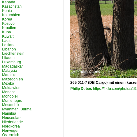
Kanada
Kasachstan
Kenia
Kolumbien
Korea
Kosovo
Kroatien
Kuba
Kuwait
Laos
Lettland
Libanon
Liechtenstein
Litauen
Luxemburg
Madagaskar
Malaysia
Marokko
Mazedonien
265 011-7 (DB Cargo) mit einem kurz
Mexiko
Moldawien
Philip Debes
https://flickr.com/photos
Monaco
Mongolei
Montenegro
Mosambik
Myanmar | Burma
Namibia
Neuseeland
Niederlande
Nordkorea
Norwegen
Österreich