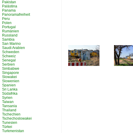
Pakistan
Palästina
Panama
Panoramafreiheit
Peru
Polen
Portugal
Rumänien
Russland
Sambia
San Marino
Saudi Arabien
Schweden
Schweiz
Senegal
Serbien
Simbabwe
Singapore
Slowakei
Slowenien
Spanien
Sri Lanka
Südafrika
Syrien
Taiwan
Tansania
Thailand
Tschechien
Tschechoslowakei
Tunesien
Türkei
Turkmenistan