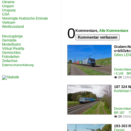
Ukraine
Ungarn
Uruguay
USA
Vereinigte Arabische Emirate
Vietnam
Weißrussland
0
Kommentare,
Alle Kommentare
Neuzugänge
Kommentar verfassen
Gemälde
Modellbahn
Graben-Ne
Virtual Reality
v=bSOzkc
Gemischtes
Gilles L
Fotostellen
Zeitachse
Datenschutzerklärung
Deutschlan
/ 6 145 BR
24
1200x

187 324 W
Korbinian 
Deutschlan
BR 187 ·T
24
1600x

193-303 Ra
Daniel