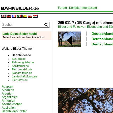
Forum
Kontakt
Impressum
265 011-7 (DB Cargo) mit eine
Bilder und Fotos von Eisenbahn und Z
Deutschland
Lade Deine Bilder hoch!
Jeder kann mitmachen, kostenlos!
Deutschland 
Deutschland
Weitere Bilder-Themen:
Bahnbilder.de
Bus-bild.de
Fahrzeugbilder.de
Schiffbilder.de
Flugzeug-bild.de
Staedte-fotos.de
Landschaftsfotos.eu
Tier-fotos.eu
Ägypten
Albanien
Algerien
Argentinien
Armenien
Aserbaidschan
Australien
Bahnbilder-Treffen