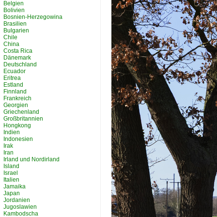
Belgien
Bolivien
Bosnien-Herzegowina
Brasilien
Bulgarien
Chile
China
Costa Rica
Dänemark
Deutschland
Ecuador
Eritrea
Estland
Finnland
Frankreich
Georgien
Griechenland
Großbritannien
Hongkong
Indien
Indonesien
Irak
Iran
Irland und Nordirland
Island
Israel
Italien
Jamaika
Japan
Jordanien
Jugoslawien
Kambodscha