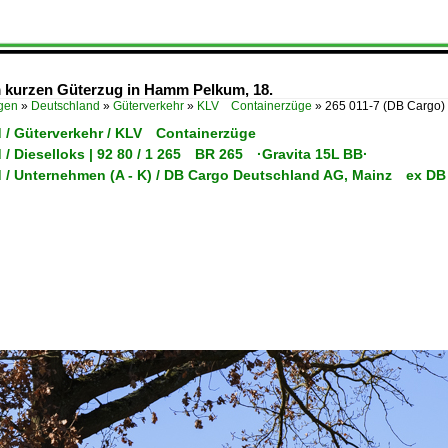
m kurzen Güterzug in Hamm Pelkum, 18.
ügen
»
Deutschland
»
Güterverkehr
»
KLV Containerzüge
»
265 011-7 (DB Cargo)
 / Güterverkehr / KLV Containerzüge
/ Dieselloks | 92 80 / 1 265 BR 265 ·Gravita 15L BB·
 / Unternehmen (A - K) / DB Cargo Deutschland AG, Mainz ex DB