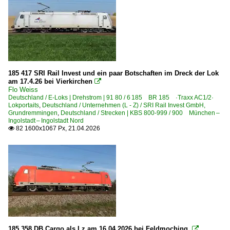
185 417 SRI Rail Invest und ein paar Botschaften im Dreck der Lok
am 17.4.26 bei Vierkirchen

Flo Weiss
Deutschland / E-Loks | Drehstrom | 91 80 / 6 185 BR 185 ·Traxx AC1/2·
Lokportaits
,
Deutschland / Unternehmen (L - Z) / SRI Rail Invest GmbH,
Grundremmingen
,
Deutschland / Strecken | KBS 800-999 / 900 München –
Ingolstadt – Ingolstadt Nord
82 1600x1067 Px, 21.04.2026

185 358 DB Cargo als Lz am 16.04.2026 bei Feldmoching.
