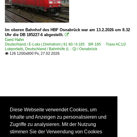
Im oberen Bahnhof des HBF Osnabrück war am 13.2.2026 um 8.32
Uhr die DB 185227-6 abgestellt.

Gerd Hahn
Deutschland / E-Loks | Drehstrom | 91 80 / 6 185 BR 185 ·Traxx AC1/2·
Lokportaits
,
Deutschland / Bahnhöfe (L - Q) / Osnabrück
126 1200x800 Px, 27.02.2026

Diese Webseite verwendet Cookies, um
Inhalte und Anzeigen zu personalisieren und
Zugriffe zu analysieren. Mit der Nutzung
stimmen Sie der Verwendung von Cookies