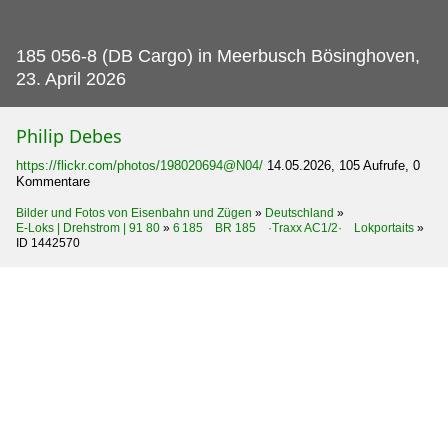
185 056-8 (DB Cargo) in Meerbusch Bösinghoven,
23.
April 2026
Philip Debes
https://flickr.com/photos/198020694@N04/
14.05.2026, 105 Aufrufe, 0
Kommentare
Bilder und Fotos von Eisenbahn und Zügen
»
Deutschland
»
E-Loks | Drehstrom | 91 80
»
6 185 BR 185 ·Traxx AC1/2· Lokportaits
»
ID 1442570