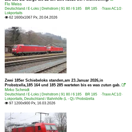
Flo Weiss
Deutschland / E-Loks | Drehstrom | 91 80 / 6 185 BR 185 ·Traxx AC1/2·
Lokportaits
62 1600x1067 Px, 20.04.2026

Zwei 185er Schiebeloks standen,am 23.Januar 2026,in
Probstzella,185 164 und 185 285 warteten bis es was zutun gab.

Mirko Schmidt
Deutschland / E-Loks | Drehstrom | 91 80 / 6 185 BR 185 ·Traxx AC1/2·
Lokportaits
,
Deutschland / Bahnhöfe (L - Q) / Probstzella
97 1200x900 Px, 16.03.2026
