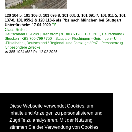
120 104-5, 101 106-3, 101 076-8, 101 031-3, 101 091-7, 101 011-5, 101
137-8, 101 055-2 & 120 113-6 als Pbz nach München bei Stuttgart
Untertürkheim 17.04.2020

Claus Seifert
Deutschland / E-Loks | Drehstrom | 91 80 / 6 120 BR 120.1
,
Deutschland /
Strecken | KBS 700-799 / 750 Stuttgart – Plochingen – Geislingen – Ulm
·Filstalbahn·
,
Deutschland / Regional- und Fernzüge / PbZ Personenzug
für besondere Zwecke
385 1024x682 Px, 12.02.2025

Diese Webseite verwendet Cookies, um
Inhalte und Anzeigen zu personalisieren und
Zugriffe zu analysieren. Mit der Nutzung
stimmen Sie der Verwendung von Cookies