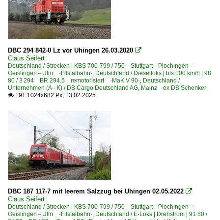
DBC 294 842-0 Lz vor Uhingen 26.03.2020

Claus Seifert
Deutschland / Strecken | KBS 700-799 / 750 Stuttgart – Plochingen –
Geislingen – Ulm ·Filstalbahn·
,
Deutschland / Dieselloks | bis 100 km/h | 98
80 / 3 294 BR 294.5 remotorisiert ·MaK V 90·
,
Deutschland /
Unternehmen (A - K) / DB Cargo Deutschland AG, Mainz ex DB Schenker
191 1024x682 Px, 13.02.2025

DBC 187 117-7 mit leerem Salzzug bei Uhingen 02.05.2022

Claus Seifert
Deutschland / Strecken | KBS 700-799 / 750 Stuttgart – Plochingen –
Geislingen – Ulm ·Filstalbahn·
,
Deutschland / E-Loks | Drehstrom | 91 80 /