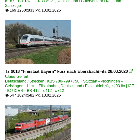
6 187 BR 187 ·Traxx AC3·
,
Deutschland / Güterverkehr / Kali- und
Salzzüge
169 1250x833 Px, 13.02.2025

Tz 9018 "Freistaat Bayern" kurz nach Ebersbach/Fils 28.03.2020

Claus Seifert
Deutschland / Strecken | KBS 700-799 / 750 Stuttgart – Plochingen –
Geislingen – Ulm ·Filstalbahn·
,
Deutschland / Elektrotriebzüge | 93 8x | ICE
- IC / ICE 4 BR 412 · x 412 · x 812
547 1024x682 Px, 13.02.2025
