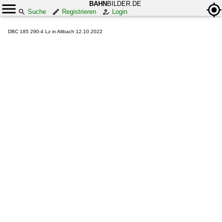
BAHN
BILDER.DE
Suche
Registrieren
Login
DBC 185 290-4 Lz in Altbach 12.10.2022