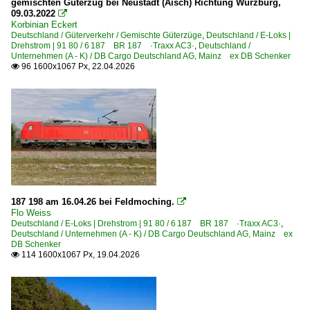
gemischten Güterzug bei Neustadt (Aisch) Richtung Würzburg,
09.03.2022

Korbinian Eckert
Deutschland / Güterverkehr / Gemischte Güterzüge
,
Deutschland / E-Loks |
Drehstrom | 91 80 / 6 187 BR 187 ·Traxx AC3·
,
Deutschland /
Unternehmen (A - K) / DB Cargo Deutschland AG, Mainz ex DB Schenker
96 1600x1067 Px, 22.04.2026

187 198 am 16.04.26 bei Feldmoching.

Flo Weiss
Deutschland / E-Loks | Drehstrom | 91 80 / 6 187 BR 187 ·Traxx AC3·
,
Deutschland / Unternehmen (A - K) / DB Cargo Deutschland AG, Mainz ex
DB Schenker
114 1600x1067 Px, 19.04.2026
