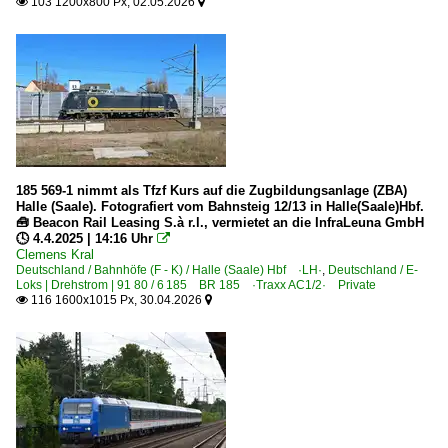
103 1200x800 Px, 02.05.2026


185 569-1 nimmt als Tfzf Kurs auf die Zugbildungsanlage (ZBA)
Halle (Saale). Fotografiert vom Bahnsteig 12/13 in Halle(Saale)Hbf.
🧰 Beacon Rail Leasing S.à r.l., vermietet an die InfraLeuna GmbH
🕓 4.4.2025 | 14:16 Uhr

Clemens Kral
Deutschland / Bahnhöfe (F - K) / Halle (Saale) Hbf ·LH·
,
Deutschland / E-
Loks | Drehstrom | 91 80 / 6 185 BR 185 ·Traxx AC1/2· Private
116 1600x1015 Px, 30.04.2026

