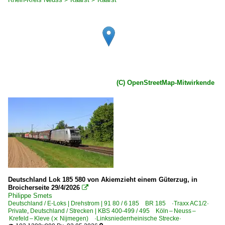
(C) OpenStreetMap-Mitwirkende
Deutschland Lok 185 580 von Akiemzieht einem Güterzug, in
Broicherseite 29/4/2026

Philippe Smets
Deutschland / E-Loks | Drehstrom | 91 80 / 6 185 BR 185 ·Traxx AC1/2·
Private
,
Deutschland / Strecken | KBS 400-499 / 495 Köln – Neuss –
Krefeld – Kleve (⨯ Nijmegen) ·Linksniederrheinische Strecke·