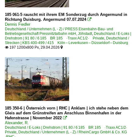
185 061-5 rauscht mit ihrem EM Sonderzug durch Angermund in
Richtung Duisburg. Angermund 07.07.2024

Dennis Fiedler
Deutschland / Unternehmen (L - Z) / PRESS Eisenbahn-Bau- und
Betriebsgesellschaft Pressnitztalbahn mbH, Jöhstadt
,
Deutschland / E-Loks |
Drehstrom | 91 80 / 6 185 BR 185 ·Traxx AC1/2· Private
,
Deutschland /
Strecken | KBS 400-499 / 415 Köln – Leverkusen – Düsseldorf – Duisburg
197 1200x800 Px, 29.04.2026


185 350-6 | Österreich vorn | RHC | Anklam | ich stehe neben dem
Gleis auf dem Grünstreifen am Anschluss Binnenhafen in der
Hafenstrasse | November 2022

Alexander, R.
Deutschland / E-Loks | Drehstrom | 91 80 / 6 185 BR 185 ·Traxx AC1/2·
Private
,
Deutschland / Unternehmen (L - Z) / RheinCargo GmbH & Co. KG
·RHC·