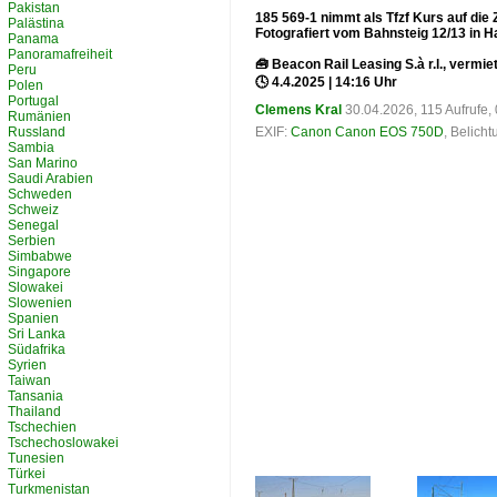
Pakistan
185 569-1 nimmt als Tfzf Kurs auf die 
Palästina
Fotografiert vom Bahnsteig 12/13 in Ha
Panama
Panoramafreiheit
🧰 Beacon Rail Leasing S.à r.l., vermi
Peru
🕓 4.4.2025 | 14:16 Uhr
Polen
Portugal
Clemens Kral
30.04.2026, 115 Aufrufe
Rumänien
Russland
EXIF:
Canon Canon EOS 750D
, Belich
Sambia
San Marino
Saudi Arabien
Schweden
Schweiz
Senegal
Serbien
Simbabwe
Singapore
Slowakei
Slowenien
Spanien
Sri Lanka
Südafrika
Syrien
Taiwan
Tansania
Thailand
Tschechien
Tschechoslowakei
Tunesien
Türkei
Turkmenistan