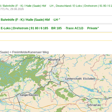
 / Bahnhöfe (F - K) / Halle (Saale) Hbf ·LH·
,
Deutschland / E-Loks | Drehstrom | 91 80 /
771 Px, 29.06.2026
 Bahnhöfe (F - K) / Halle (Saale) Hbf ·LH·"
 / E-Loks | Drehstrom | 91 80 / 6 185 BR 185 ·Traxx AC1/2· Private"
(Saale) > Freiimfelde/Kanenaer Weg