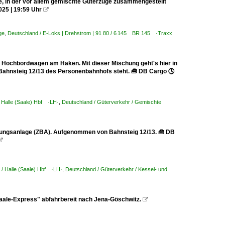
age, in der vor allem gemischte Güterzüge zusammengestellt
025 | 19:59 Uhr

ge
,
Deutschland / E-Loks | Drehstrom | 91 80 / 6 145 BR 145 ·Traxx
 Hochbordwagen am Haken. Mit dieser Mischung geht's hier in
 Bahnsteig 12/13 des Personenbahnhofs steht. 🧰 DB Cargo 🕓
/ Halle (Saale) Hbf ·LH·
,
Deutschland / Güterverkehr / Gemischte
ldungsanlage (ZBA). Aufgenommen von Bahnsteig 12/13. 🧰 DB

 / Halle (Saale) Hbf ·LH·
,
Deutschland / Güterverkehr / Kessel- und
Saale-Express" abfahrbereit nach Jena-Göschwitz.
