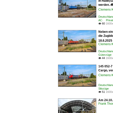
in Halle(S
werden. 
Clemens K
Deutschland
AC· Priva
60
1600x

Neben ein
die Zugbi
18.6.2025 
Clemens K
Deutschland
Güterzüge
44
1600x

145 052-7
Cargo, ve
Clemens K
Deutschlan
Silozüge
51
1600x

Am 24.10.
Frank Th