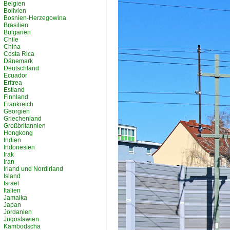
Belgien
Bolivien
Bosnien-Herzegowina
Brasilien
Bulgarien
Chile
China
Costa Rica
Dänemark
Deutschland
Ecuador
Eritrea
Estland
Finnland
Frankreich
Georgien
Griechenland
Großbritannien
Hongkong
Indien
Indonesien
Irak
Iran
Irland und Nordirland
Island
Israel
Italien
Jamaika
Japan
Jordanien
Jugoslawien
Kambodscha