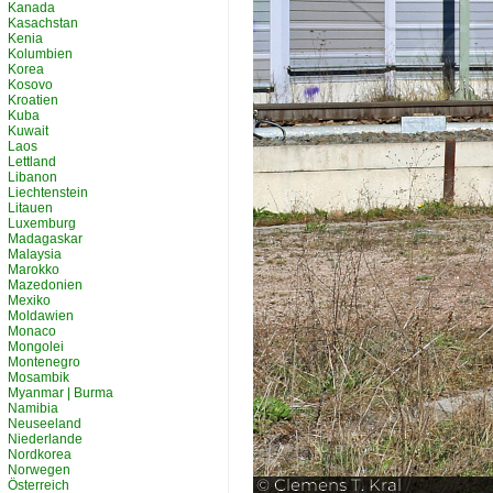
Kanada
Kasachstan
Kenia
Kolumbien
Korea
Kosovo
Kroatien
Kuba
Kuwait
Laos
Lettland
Libanon
Liechtenstein
Litauen
Luxemburg
Madagaskar
Malaysia
Marokko
Mazedonien
Mexiko
Moldawien
Monaco
Mongolei
Montenegro
Mosambik
Myanmar | Burma
Namibia
Neuseeland
Niederlande
Nordkorea
Norwegen
Österreich