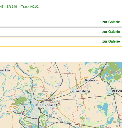
 6 146 BR 146 ·Traxx AC1/2·
zur Galerie
zur Galerie
zur Galerie