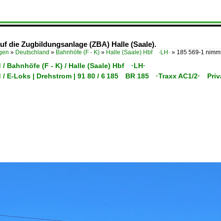
auf die Zugbildungsanlage (ZBA) Halle (Saale).
ügen
»
Deutschland
»
Bahnhöfe (F - K)
»
Halle (Saale) Hbf ·LH·
»
185 569-1 nimmt 
/ Bahnhöfe (F - K) / Halle (Saale) Hbf ·LH·
 / E-Loks | Drehstrom | 91 80 / 6 185 BR 185 ·Traxx AC1/2· Priv