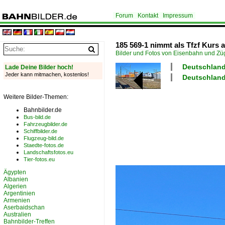
Forum
Kontakt
Impressum
185 569-1 nimmt als Tfzf Kurs 
Bilder und Fotos von Eisenbahn und Z
Deutschland 
Lade Deine Bilder hoch!
Jeder kann mitmachen, kostenlos!
Deutschland
Weitere Bilder-Themen:
Bahnbilder.de
Bus-bild.de
Fahrzeugbilder.de
Schiffbilder.de
Flugzeug-bild.de
Staedte-fotos.de
Landschaftsfotos.eu
Tier-fotos.eu
Ägypten
Albanien
Algerien
Argentinien
Armenien
Aserbaidschan
Australien
Bahnbilder-Treffen