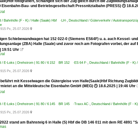
aale)Hbf fotografiert, schlängelt sich der Zug gleich durch die Zugbildungsanl
 Eisenbahn-Bau- und Betriebsgesellschaft Pressnitztalbahn (PRESS) 🕓 18.6.2
ral
 / Bahnhöfe (F - K) / Halle (Saale) Hbf ·LH·
,
Deutschland / Güterverkehr / Autotransportzü
te
915 Px, 25.07.2026

igen Schiebewandwagen hat 152 022-0 (Siemens ES64F) u. a. auch Kessel- und
ldungsanlage (ZBA) Halle (Saale) und zuvor noch am Fotografen vorbei, der auf
| 19:51 Uhr

ral
 / E-Loks | Drehstrom | 91 80 / 6 152 BR 152 ·ES 64 F·
,
Deutschland / Bahnhöfe (F - K) 
915 Px, 25.07.2026

 befährt mit Kesselwagen die Gütergleise von Halle(Saale)Hbf Richtung Zugbi
rmietet an die Mitteldeutsche Eisenbahn GmbH (MEG) 🕓 18.6.2025 | 19:46 Uhr
ral
d / E-Loks | Drehstrom | 91 80 / 6 145 BR 145 ·Traxx AC·
,
Deutschland / Bahnhöfe (F - K)
915 Px, 25.07.2026

2022 stand am Bahnsteig 6 in Halle (S) Hbf die DB 146 011 mit dem RE 4891 "
omas