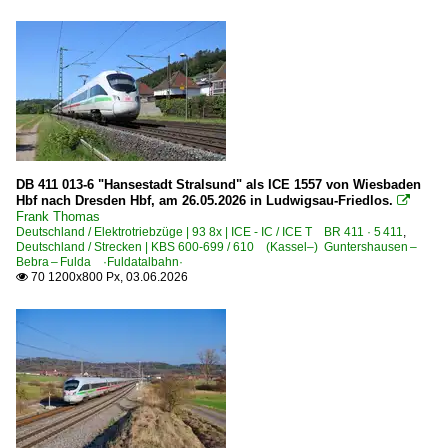
DB 411 013-6 "Hansestadt Stralsund" als ICE 1557 von Wiesbaden
Hbf nach Dresden Hbf, am 26.05.2026 in Ludwigsau-Friedlos.

Frank Thomas
Deutschland / Elektrotriebzüge | 93 8x | ICE - IC / ICE T BR 411 · 5 411
,
Deutschland / Strecken | KBS 600-699 / 610 (Kassel–) Guntershausen –
Bebra – Fulda ·Fuldatalbahn·
70 1200x800 Px, 03.06.2026
