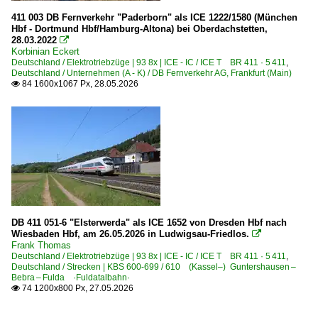
411 003 DB Fernverkehr "Paderborn" als ICE 1222/1580 (München
Hbf - Dortmund Hbf/Hamburg-Altona) bei Oberdachstetten,
28.03.2022

Korbinian Eckert
Deutschland / Elektrotriebzüge | 93 8x | ICE - IC / ICE T BR 411 · 5 411
,
Deutschland / Unternehmen (A - K) / DB Fernverkehr AG, Frankfurt (Main)
84 1600x1067 Px, 28.05.2026

DB 411 051-6 "Elsterwerda" als ICE 1652 von Dresden Hbf nach
Wiesbaden Hbf, am 26.05.2026 in Ludwigsau-Friedlos.

Frank Thomas
Deutschland / Elektrotriebzüge | 93 8x | ICE - IC / ICE T BR 411 · 5 411
,
Deutschland / Strecken | KBS 600-699 / 610 (Kassel–) Guntershausen –
Bebra – Fulda ·Fuldatalbahn·
74 1200x800 Px, 27.05.2026
