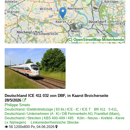
(C) OpenStreetMap-Mitwirkende
Deutschland ICE 411 032 von DBF, in Kaarst Broicherseite
28/5/2026

Philippe Smets
Deutschland / Elektrotriebzüge | 93 8x | ICE - IC / ICE T BR 411 · 5 411
,
Deutschland / Unternehmen (A - K) / DB Fernverkehr AG, Frankfurt (Main)
,
Deutschland / Strecken | KBS 400-499 / 495 Köln – Neuss – Krefeld – Kleve
(⨯ Nijmegen) ·Linksniederrheinische Strecke·
56 1200x800 Px, 04.06.2026

