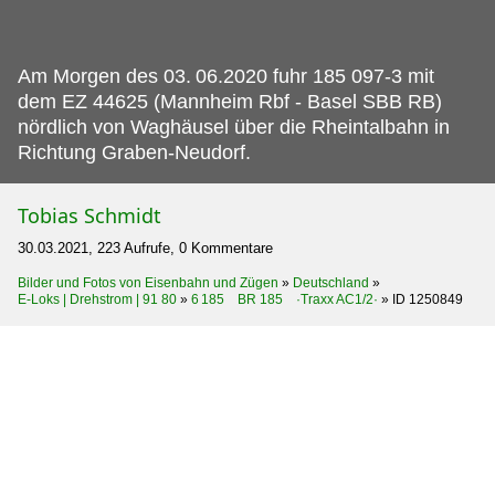
Am Morgen des 03.
06.2020 fuhr 185 097-3 mit
dem EZ 44625 (Mannheim Rbf - Basel SBB RB)
nördlich von Waghäusel über die Rheintalbahn in
Richtung Graben-Neudorf.
Tobias Schmidt
30.03.2021, 223 Aufrufe, 0 Kommentare
Bilder und Fotos von Eisenbahn und Zügen
»
Deutschland
»
E-Loks | Drehstrom | 91 80
»
6 185 BR 185 ·Traxx AC1/2·
»
ID 1250849