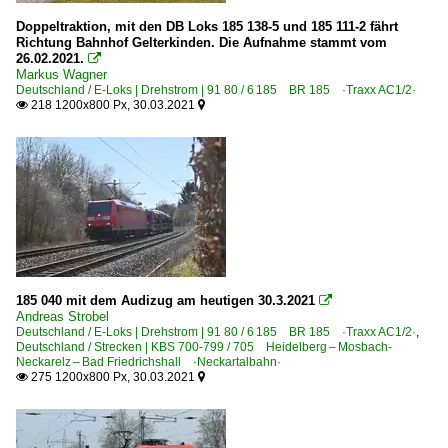
Doppeltraktion, mit den DB Loks 185 138-5 und 185 111-2 fährt
Richtung Bahnhof Gelterkinden. Die Aufnahme stammt vom
26.02.2021.

Markus Wagner
Deutschland / E-Loks | Drehstrom | 91 80 / 6 185 BR 185 ·Traxx AC1/2·
218 1200x800 Px, 30.03.2021


185 040 mit dem Audizug am heutigen 30.3.2021

Andreas Strobel
Deutschland / E-Loks | Drehstrom | 91 80 / 6 185 BR 185 ·Traxx AC1/2·
,
Deutschland / Strecken | KBS 700-799 / 705 Heidelberg – Mosbach-
Neckarelz – Bad Friedrichshall ·Neckartalbahn·
275 1200x800 Px, 30.03.2021

