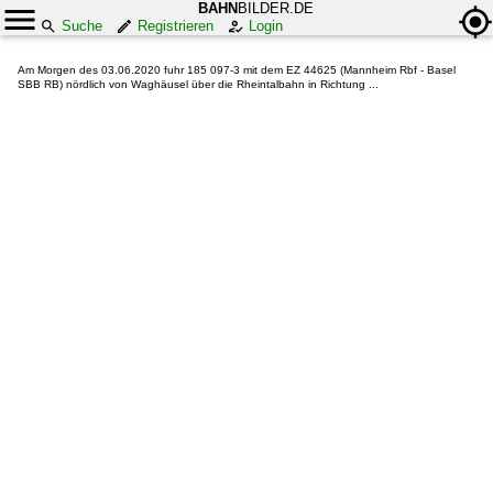
BAHN
BILDER.DE
Suche
Registrieren
Login
Am Morgen des 03.06.2020 fuhr 185 097-3 mit dem EZ 44625 (Mannheim Rbf - Basel
SBB RB) nördlich von Waghäusel über die Rheintalbahn in Richtung ...