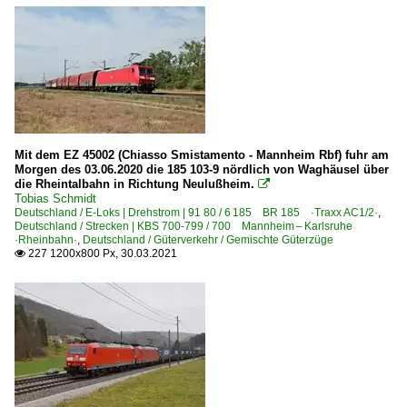
Mit dem EZ 45002 (Chiasso Smistamento - Mannheim Rbf) fuhr am
Morgen des 03.06.2020 die 185 103-9 nördlich von Waghäusel über
die Rheintalbahn in Richtung Neulußheim.

Tobias Schmidt
Deutschland / E-Loks | Drehstrom | 91 80 / 6 185 BR 185 ·Traxx AC1/2·
,
Deutschland / Strecken | KBS 700-799 / 700 Mannheim – Karlsruhe
·Rheinbahn·
,
Deutschland / Güterverkehr / Gemischte Güterzüge
227 1200x800 Px, 30.03.2021
