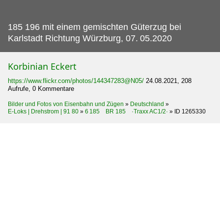
185 196 mit einem gemischten Güterzug bei
Karlstadt Richtung Würzburg, 07.
05.2020
Korbinian Eckert
https://www.flickr.com/photos/144347283@N05/
24.08.2021, 208
Aufrufe, 0 Kommentare
Bilder und Fotos von Eisenbahn und Zügen
»
Deutschland
»
E-Loks | Drehstrom | 91 80
»
6 185 BR 185 ·Traxx AC1/2·
»
ID 1265330