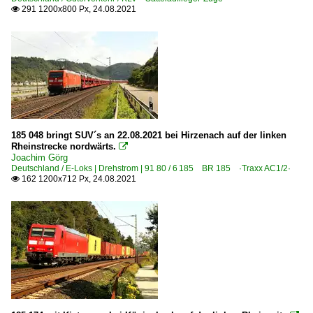
291 1200x800 Px, 24.08.2021

185 048 bringt SUV´s an 22.08.2021 bei Hirzenach auf der linken
Rheinstrecke nordwärts.

Joachim Görg
Deutschland / E-Loks | Drehstrom | 91 80 / 6 185 BR 185 ·Traxx AC1/2·
162 1200x712 Px, 24.08.2021
