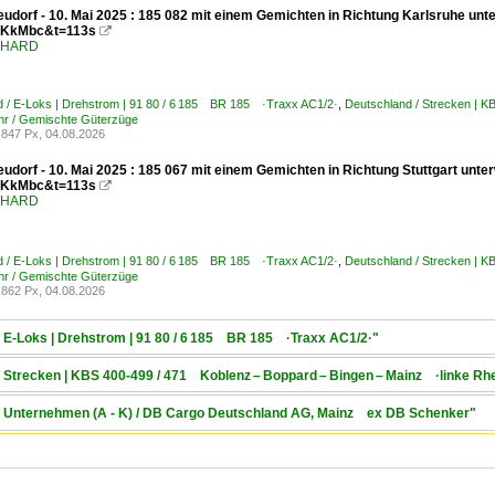
udorf - 10. Mai 2025 : 185 082 mit einem Gemichten in Richtung Karlsruhe unt
KkMbc&t=113s

ENHARD
d / E-Loks | Drehstrom | 91 80 / 6 185 BR 185 ·Traxx AC1/2·
,
Deutschland / Strecken | 
hr / Gemischte Güterzüge
847 Px, 04.08.2026
udorf - 10. Mai 2025 : 185 067 mit einem Gemichten in Richtung Stuttgart unt
KkMbc&t=113s

ENHARD
d / E-Loks | Drehstrom | 91 80 / 6 185 BR 185 ·Traxx AC1/2·
,
Deutschland / Strecken | 
hr / Gemischte Güterzüge
862 Px, 04.08.2026
/ E-Loks | Drehstrom | 91 80 / 6 185 BR 185 ·Traxx AC1/2·"
/ Strecken | KBS 400-499 / 471 Koblenz – Boppard – Bingen – Mainz ·linke Rh
 / Unternehmen (A - K) / DB Cargo Deutschland AG, Mainz ex DB Schenker"