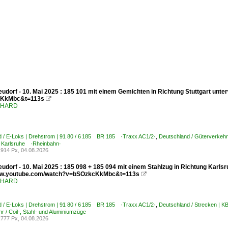
udorf - 10. Mai 2025 : 185 101 mit einem Gemichten in Richtung Stuttgart unt
KkMbc&t=113s

ENHARD
d / E-Loks | Drehstrom | 91 80 / 6 185 BR 185 ·Traxx AC1/2·
,
Deutschland / Güterverkehr
 Karlsruhe ·Rheinbahn·
914 Px, 04.08.2026
udorf - 10. Mai 2025 : 185 098 + 185 094 mit einem Stahlzug in Richtung Karlsr
www.youtube.com/watch?v=bSOzkcKkMbc&t=113s

ENHARD
d / E-Loks | Drehstrom | 91 80 / 6 185 BR 185 ·Traxx AC1/2·
,
Deutschland / Strecken | 
r / Coil-, Stahl- und Aluminiumzüge
777 Px, 04.08.2026