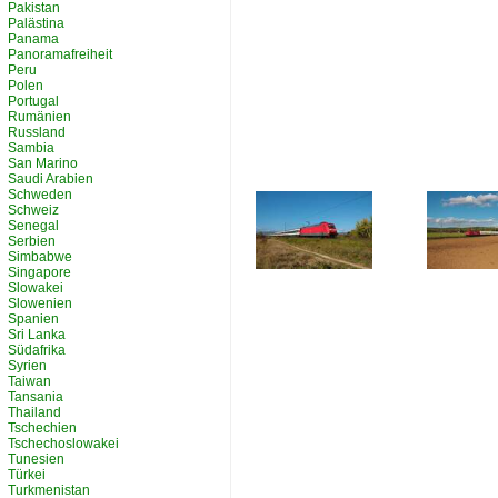
Pakistan
Palästina
Panama
Panoramafreiheit
Peru
Polen
Portugal
Rumänien
Russland
Sambia
San Marino
Saudi Arabien
Schweden
Schweiz
Senegal
Serbien
Simbabwe
Singapore
Slowakei
Slowenien
Spanien
Sri Lanka
Südafrika
Syrien
Taiwan
Tansania
Thailand
Tschechien
Tschechoslowakei
Tunesien
Türkei
Turkmenistan