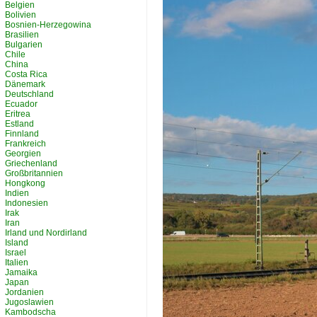
Belgien
Bolivien
Bosnien-Herzegowina
Brasilien
Bulgarien
Chile
China
Costa Rica
Dänemark
Deutschland
Ecuador
Eritrea
Estland
Finnland
Frankreich
Georgien
Griechenland
Großbritannien
Hongkong
Indien
Indonesien
Irak
Iran
Irland und Nordirland
Island
Israel
Italien
Jamaika
Japan
Jordanien
Jugoslawien
Kambodscha