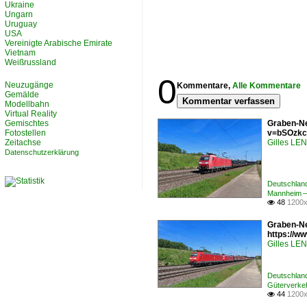
Ukraine
Ungarn
Uruguay
USA
Vereinigte Arabische Emirate
Vietnam
Weißrussland
0
Neuzugänge
Kommentare,
Alle Kommentare
Gemälde
Kommentar verfassen
Modellbahn
Virtual Reality
Gemischtes
Graben-Ne
Fotostellen
v=bSOzkc
Zeitachse
Gilles L
Datenschutzerklärung
Deutschlan
Mannheim –
48
1200x

Graben-Ne
https://
Gilles L
Deutschlan
Güterverkeh
44
1200x
