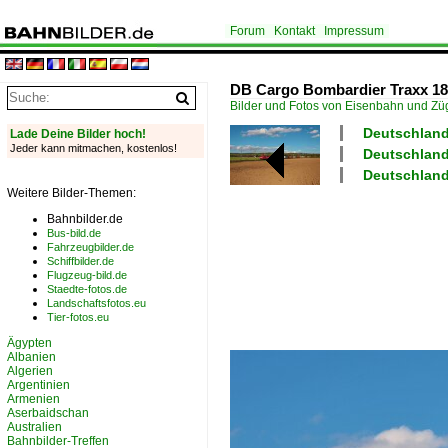
Forum
Kontakt
Impressum
DB Cargo Bombardier Traxx 185
Bilder und Fotos von Eisenbahn und Z
Deutschland
Lade Deine Bilder hoch!
Jeder kann mitmachen, kostenlos!
Deutschland
Deutschland
Weitere Bilder-Themen:
Bahnbilder.de
Bus-bild.de
Fahrzeugbilder.de
Schiffbilder.de
Flugzeug-bild.de
Staedte-fotos.de
Landschaftsfotos.eu
Tier-fotos.eu
Ägypten
Albanien
Algerien
Argentinien
Armenien
Aserbaidschan
Australien
Bahnbilder-Treffen