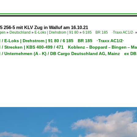
 256-5 mit KLV Zug in Walluf am 16.10.21
ügen
»
Deutschland
»
E-Loks | Drehstrom | 91 80
»
6 185 BR 185 ·Traxx AC1/2·
 / E-Loks | Drehstrom | 91 80 / 6 185 BR 185 ·Traxx AC1/2·
 / Strecken | KBS 400-499 / 471 Koblenz – Boppard – Bingen – Ma
 / Unternehmen (A - K) / DB Cargo Deutschland AG, Mainz ex DB