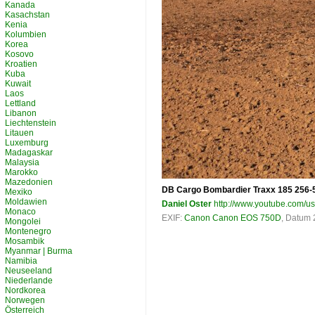
Kanada
Kasachstan
Kenia
Kolumbien
Korea
Kosovo
Kroatien
Kuba
Kuwait
Laos
Lettland
Libanon
Liechtenstein
Litauen
Luxemburg
Madagaskar
Malaysia
Marokko
Mazedonien
DB Cargo Bombardier Traxx 185 256-5 
Mexiko
Moldawien
Daniel Oster
http://www.youtube.com/u
Monaco
EXIF:
Canon Canon EOS 750D
, Datum 
Mongolei
Montenegro
Mosambik
Myanmar | Burma
Namibia
Neuseeland
Niederlande
Nordkorea
Norwegen
Österreich