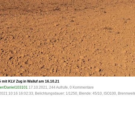
mit KLV Zug in Walluf am 16.10.21
ser/Daniel103101
17.10.2021, 244 Aufrufe, 0 Kommentare
2021:10:16 16:02:33, Belichtungsdauer: 1/1250, Blende: 45/10, ISO100, Brennweit