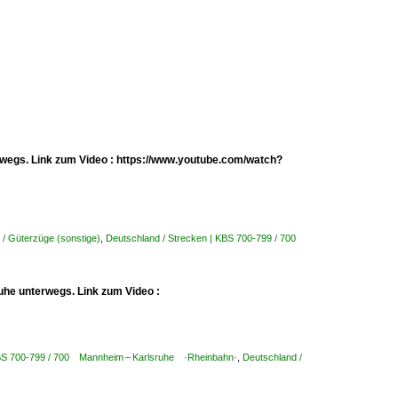
erwegs. Link zum Video : https://www.youtube.com/watch?
 / Güterzüge (sonstige)
,
Deutschland / Strecken | KBS 700-799 / 700
uhe unterwegs. Link zum Video :
KBS 700-799 / 700 Mannheim – Karlsruhe ·Rheinbahn·
,
Deutschland /