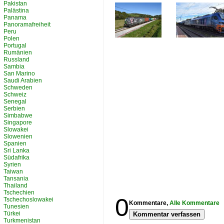
Pakistan
Palästina
Panama
Panoramafreiheit
Peru
Polen
Portugal
Rumänien
Russland
Sambia
San Marino
Saudi Arabien
Schweden
Schweiz
Senegal
Serbien
Simbabwe
Singapore
Slowakei
Slowenien
Spanien
Sri Lanka
Südafrika
Syrien
Taiwan
Tansania
Thailand
Tschechien
0
Tschechoslowakei
Kommentare,
Alle Kommentare
Tunesien
Türkei
Kommentar verfassen
Turkmenistan