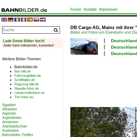
Forum
Kontakt
Impressum
DB Cargo AG, Mainz mit ihrer 
Bilder und Fotos von Eisenbahn und Z
Deutschland
Lade Deine Bilder hoch!
Jeder kann mitmachen, kostenlos!
Deutschland
Deutschland
Weitere Bilder-Themen:
Bahnbilder.de
Bus-bild.de
Fahrzeugbilder.de
Schiffbilder.de
Flugzeug-bild.de
Staedte-fotos.de
Landschaftsfotos.eu
Tier-fotos.eu
Ägypten
Albanien
Algerien
Argentinien
Armenien
Aserbaidschan
Australien
Bahnbilder-Treffen