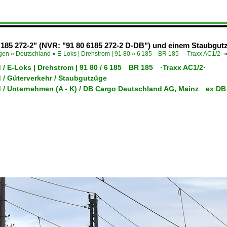
"185 272-2" (NVR: "91 80 6185 272-2 D-DB") und einem Staubgu
ügen
»
Deutschland
»
E-Loks | Drehstrom | 91 80
»
6 185 BR 185 ·Traxx AC1/2·
 / E-Loks | Drehstrom | 91 80 / 6 185 BR 185 ·Traxx AC1/2·
 / Güterverkehr / Staubgutzüge
 / Unternehmen (A - K) / DB Cargo Deutschland AG, Mainz ex DB