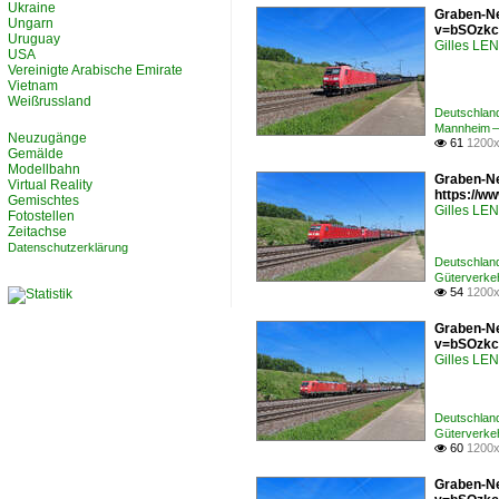
Ukraine
Graben-Ne
Ungarn
v=bSOzkc
Uruguay
Gilles L
USA
Vereinigte Arabische Emirate
Vietnam
Weißrussland
Deutschlan
Mannheim –
Neuzugänge
61
1200x

Gemälde
Modellbahn
Graben-Ne
Virtual Reality
https://
Gemischtes
Gilles L
Fotostellen
Zeitachse
Datenschutzerklärung
Deutschlan
Güterverkeh
54
1200x

Graben-Ne
v=bSOzkc
Gilles L
Deutschlan
Güterverke
60
1200x

Graben-Ne