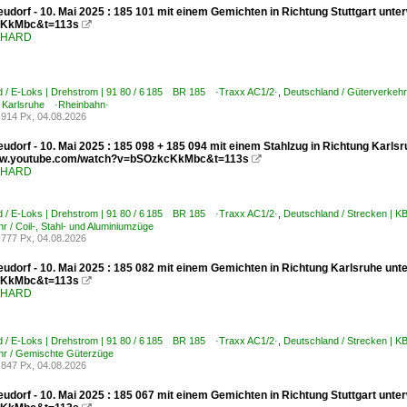
udorf - 10. Mai 2025 : 185 101 mit einem Gemichten in Richtung Stuttgart unt
KkMbc&t=113s

ENHARD
d / E-Loks | Drehstrom | 91 80 / 6 185 BR 185 ·Traxx AC1/2·
,
Deutschland / Güterverkehr
 Karlsruhe ·Rheinbahn·
914 Px, 04.08.2026
udorf - 10. Mai 2025 : 185 098 + 185 094 mit einem Stahlzug in Richtung Karlsr
www.youtube.com/watch?v=bSOzkcKkMbc&t=113s

ENHARD
d / E-Loks | Drehstrom | 91 80 / 6 185 BR 185 ·Traxx AC1/2·
,
Deutschland / Strecken | 
r / Coil-, Stahl- und Aluminiumzüge
777 Px, 04.08.2026
udorf - 10. Mai 2025 : 185 082 mit einem Gemichten in Richtung Karlsruhe unt
KkMbc&t=113s

ENHARD
d / E-Loks | Drehstrom | 91 80 / 6 185 BR 185 ·Traxx AC1/2·
,
Deutschland / Strecken | 
hr / Gemischte Güterzüge
847 Px, 04.08.2026
udorf - 10. Mai 2025 : 185 067 mit einem Gemichten in Richtung Stuttgart unt