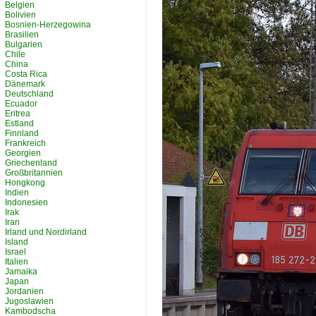
Belgien
Bolivien
Bosnien-Herzegowina
Brasilien
Bulgarien
Chile
China
Costa Rica
Dänemark
Deutschland
Ecuador
Eritrea
Estland
Finnland
Frankreich
Georgien
Griechenland
Großbritannien
Hongkong
Indien
Indonesien
Irak
Iran
Irland und Nordirland
Island
Israel
Italien
Jamaika
Japan
Jordanien
Jugoslawien
Kambodscha