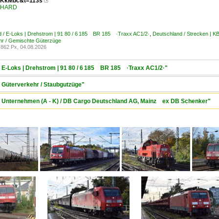
KkMbc&t=113s

ENHARD
d / E-Loks | Drehstrom | 91 80 / 6 185 BR 185 ·Traxx AC1/2·
,
Deutschland / Strecken | 
hr / Gemischte Güterzüge
862 Px, 04.08.2026
/ E-Loks | Drehstrom | 91 80 / 6 185 BR 185 ·Traxx AC1/2·"
/ Güterverkehr / Staubgutzüge"
 / Unternehmen (A - K) / DB Cargo Deutschland AG, Mainz ex DB Schenker"