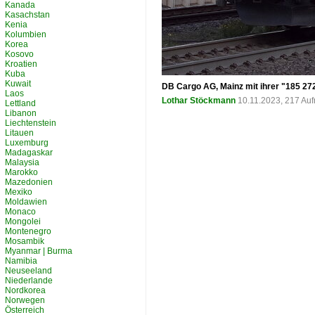
Kanada
Kasachstan
Kenia
Kolumbien
Korea
Kosovo
Kroatien
Kuba
Kuwait
DB Cargo AG, Mainz mit ihrer "185 2
Laos
Lothar Stöckmann
10.11.2023, 217 Au
Lettland
Libanon
Liechtenstein
Litauen
Luxemburg
Madagaskar
Malaysia
Marokko
Mazedonien
Mexiko
Moldawien
Monaco
Mongolei
Montenegro
Mosambik
Myanmar | Burma
Namibia
Neuseeland
Niederlande
Nordkorea
Norwegen
Österreich