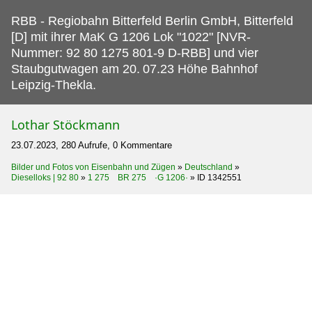
RBB - Regiobahn Bitterfeld Berlin GmbH, Bitterfeld
[D] mit ihrer MaK G 1206 Lok "1022" [NVR-
Nummer: 92 80 1275 801-9 D-RBB] und vier
Staubgutwagen am 20.
07.23 Höhe Bahnhof
Leipzig-Thekla.
Lothar Stöckmann
23.07.2023, 280 Aufrufe, 0 Kommentare
Bilder und Fotos von Eisenbahn und Zügen
»
Deutschland
»
Dieselloks | 92 80
»
1 275 BR 275 ·G 1206·
»
ID 1342551