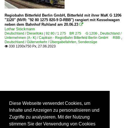
Regiobahn Bitterfeld Berlin GmbH, Bitterfeld mit ihrer MaK G 1206
"1120" (NVR: "92 80 1275 820-9 D-RBB") rangiert mit Kesselwagen
neben dem Bahnhof Ruhland am 20.06.23

Lothar Stöckmann
Deutschland / Dieselloks | 92 80 / 1 275 BR 275 ·G 1206·
,
Deutschland /
Unternehmen (A - K) / Captrain - RegioBahn Bitterfeld Berlin GmbH ·RBB·
,
Deutschland / Güterverkehr / Übergabefahrten, Sonderzüge
330 1200x750 Px, 27.06.2023

Diese Webseite verwendet Cookies, um
Inhalte und Anzeigen zu personalisieren und
Zugriffe zu analysieren. Mit der Nutzung
stimmen Sie der Verwendung von Cookies