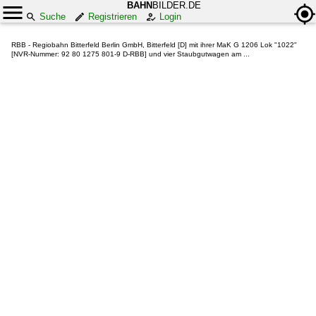
BAHN
BILDER.DE
Suche
Registrieren
Login
RBB - Regiobahn Bitterfeld Berlin GmbH, Bitterfeld [D] mit ihrer MaK G 1206 Lok "1022"
[NVR-Nummer: 92 80 1275 801-9 D-RBB] und vier Staubgutwagen am ...