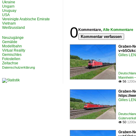
Ukraine
Ungarn
Uruguay
USA
Vereinigte Arabische Emirate
Vietnam
0
Weißrussland
Kommentare,
Alle Kommentare
Kommentar verfassen
Neuzugänge
Gemälde
Modellbahn
Graben-Ne
Virtual Reality
v=bSOzkc
Gemischtes
Gilles L
Fotostellen
Zeitachse
Datenschutzerklärung
Deutschlan
Mannheim –
56
1200x

Graben-Ne
https://
Gilles L
Deutschlan
Güterverkeh
50
1200x

Graben-Ne