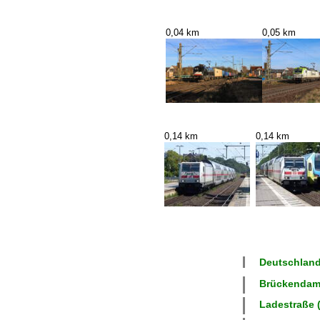
0,04 km
0,05 km
0,14 km
0,14 km
Deutschland
Brückendamm
Ladestraße (