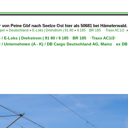
 von Peine Gbf nach Seelze Ost hier als 50681 bei Hämelerwald.
ügen
»
Deutschland
»
E-Loks | Drehstrom | 91 80
»
6 185 BR 185 ·Traxx AC1/2·
 / E-Loks | Drehstrom | 91 80 / 6 185 BR 185 ·Traxx AC1/2·
 / Unternehmen (A - K) / DB Cargo Deutschland AG, Mainz ex DB