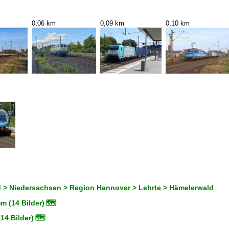
0,06 km
0,09 km
0,10 km
 > Niedersachsen > Region Hannover > Lehrte > Hämelerwald
 (14 Bilder)
🗺
14 Bilder)
🗺