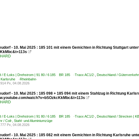
udorf - 10. Mai 2025 : 185 101 mit einem Gemichten in Richtung Stuttgart unt
KkMbc&t=113s

ENHARD
d / E-Loks | Drehstrom | 91 80 / 6 185 BR 185 ·Traxx AC1/2·
,
Deutschland / Güterverkehr
 Karlsruhe ·Rheinbahn·
914 Px, 04.08.2026
udorf - 10. Mai 2025 : 185 098 + 185 094 mit einem Stahlzug in Richtung Karlsr
www.youtube.com/watch?v=bSOzkcKkMbc&t=113s

ENHARD
d / E-Loks | Drehstrom | 91 80 / 6 185 BR 185 ·Traxx AC1/2·
,
Deutschland / Strecken | 
r / Coil-, Stahl- und Aluminiumzüge
777 Px, 04.08.2026
udorf - 10. Mai 2025 : 185 082 mit einem Gemichten in Richtung Karlsruhe unt