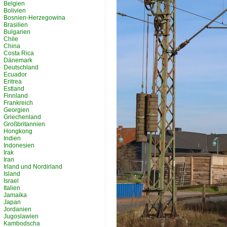
Belgien
Bolivien
Bosnien-Herzegowina
Brasilien
Bulgarien
Chile
China
Costa Rica
Dänemark
Deutschland
Ecuador
Eritrea
Estland
Finnland
Frankreich
Georgien
Griechenland
Großbritannien
Hongkong
Indien
Indonesien
Irak
Iran
Irland und Nordirland
Island
Israel
Italien
Jamaika
Japan
Jordanien
Jugoslawien
Kambodscha