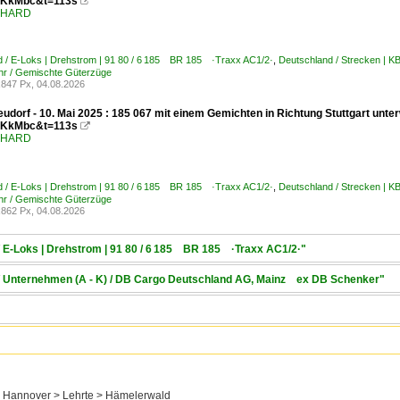
KkMbc&t=113s

ENHARD
d / E-Loks | Drehstrom | 91 80 / 6 185 BR 185 ·Traxx AC1/2·
,
Deutschland / Strecken | 
hr / Gemischte Güterzüge
847 Px, 04.08.2026
udorf - 10. Mai 2025 : 185 067 mit einem Gemichten in Richtung Stuttgart unt
KkMbc&t=113s

ENHARD
d / E-Loks | Drehstrom | 91 80 / 6 185 BR 185 ·Traxx AC1/2·
,
Deutschland / Strecken | 
hr / Gemischte Güterzüge
862 Px, 04.08.2026
/ E-Loks | Drehstrom | 91 80 / 6 185 BR 185 ·Traxx AC1/2·"
 / Unternehmen (A - K) / DB Cargo Deutschland AG, Mainz ex DB Schenker"
 Hannover > Lehrte > Hämelerwald