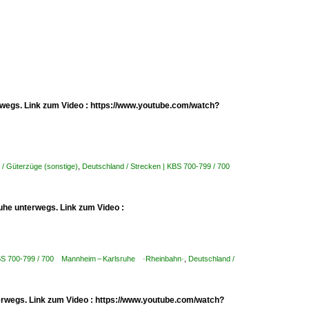
erwegs. Link zum Video : https://www.youtube.com/watch?
 / Güterzüge (sonstige)
,
Deutschland / Strecken | KBS 700-799 / 700
uhe unterwegs. Link zum Video :
KBS 700-799 / 700 Mannheim – Karlsruhe ·Rheinbahn·
,
Deutschland /
erwegs. Link zum Video : https://www.youtube.com/watch?