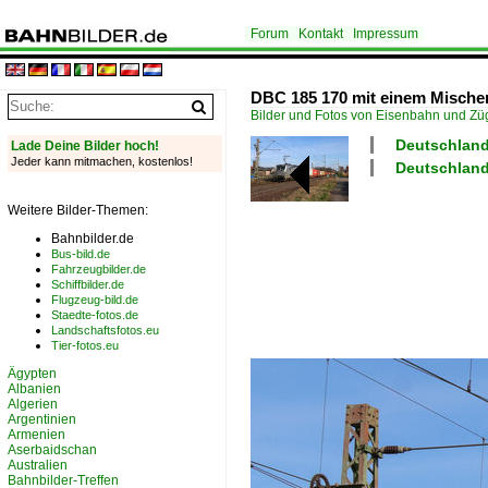
Forum
Kontakt
Impressum
DBC 185 170 mit einem Mischer
Bilder und Fotos von Eisenbahn und Z
Deutschland
Lade Deine Bilder hoch!
Jeder kann mitmachen, kostenlos!
Deutschland
Weitere Bilder-Themen:
Bahnbilder.de
Bus-bild.de
Fahrzeugbilder.de
Schiffbilder.de
Flugzeug-bild.de
Staedte-fotos.de
Landschaftsfotos.eu
Tier-fotos.eu
Ägypten
Albanien
Algerien
Argentinien
Armenien
Aserbaidschan
Australien
Bahnbilder-Treffen