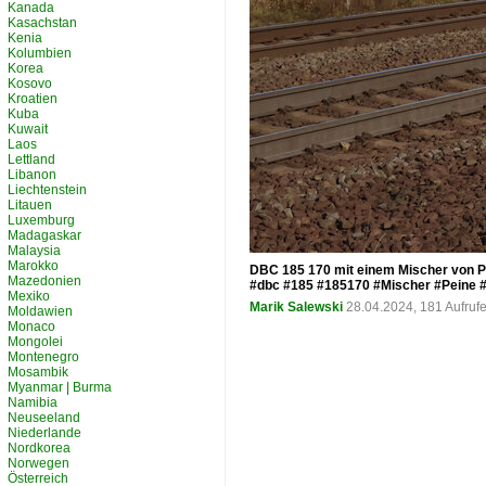
Kanada
Kasachstan
Kenia
Kolumbien
Korea
Kosovo
Kroatien
Kuba
Kuwait
Laos
Lettland
Libanon
Liechtenstein
Litauen
Luxemburg
Madagaskar
Malaysia
Marokko
DBC 185 170 mit einem Mischer von Pe
Mazedonien
#dbc #185 #185170 #Mischer #Peine 
Mexiko
Marik Salewski
28.04.2024, 181 Aufruf
Moldawien
Monaco
Mongolei
Montenegro
Mosambik
Myanmar | Burma
Namibia
Neuseeland
Niederlande
Nordkorea
Norwegen
Österreich