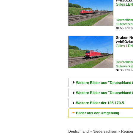
v=bSOzkc
Gilles L
Deutschlan
Güterverke
55
1200x

Graben-Ne
v=bSOzkc
Gilles L
Deutschlan
Güterverke
36
1200x

Weitere Bilder aus "Deutschland 
Weitere Bilder aus "Deutschland
Weitere Bilder der 185 170-5
Bilder aus der Umgebung
Deutschland > Niedersachsen > Region