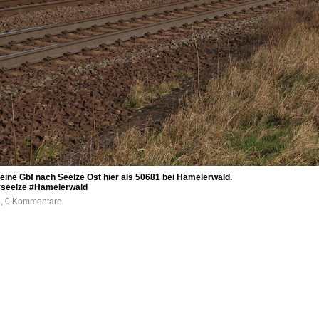
ine Gbf nach Seelze Ost hier als 50681 bei Hämelerwald.
#seelze #Hämelerwald
e, 0 Kommentare