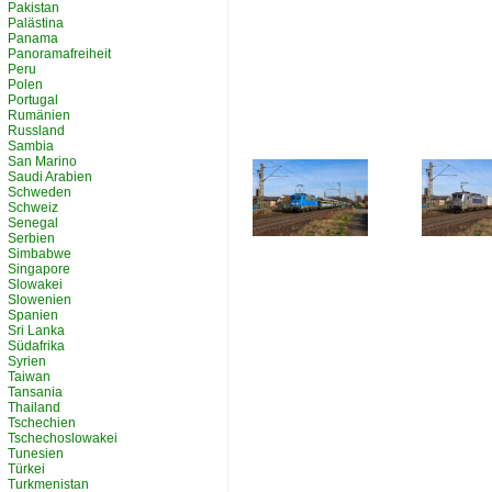
Pakistan
Palästina
Panama
Panoramafreiheit
Peru
Polen
Portugal
Rumänien
Russland
Sambia
San Marino
Saudi Arabien
Schweden
Schweiz
Senegal
Serbien
Simbabwe
Singapore
Slowakei
Slowenien
Spanien
Sri Lanka
Südafrika
Syrien
Taiwan
Tansania
Thailand
Tschechien
Tschechoslowakei
Tunesien
Türkei
Turkmenistan