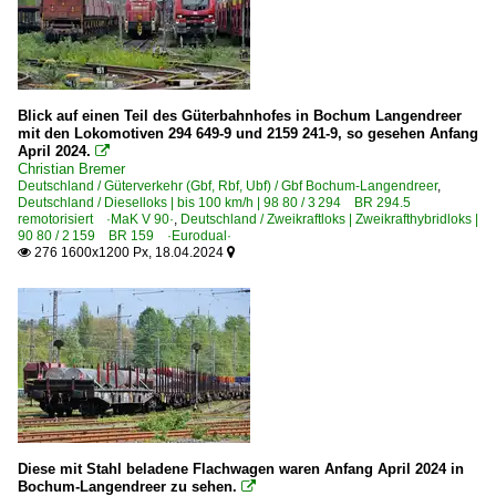
Blick auf einen Teil des Güterbahnhofes in Bochum Langendreer
mit den Lokomotiven 294 649-9 und 2159 241-9, so gesehen Anfang
April 2024.

Christian Bremer
Deutschland / Güterverkehr (Gbf, Rbf, Ubf) / Gbf Bochum-Langendreer
,
Deutschland / Dieselloks | bis 100 km/h | 98 80 / 3 294 BR 294.5
remotorisiert ·MaK V 90·
,
Deutschland / Zweikraftloks | Zweikrafthybridloks |
90 80 / 2 159 BR 159 ·Eurodual·
276 1600x1200 Px, 18.04.2024


Diese mit Stahl beladene Flachwagen waren Anfang April 2024 in
Bochum-Langendreer zu sehen.
