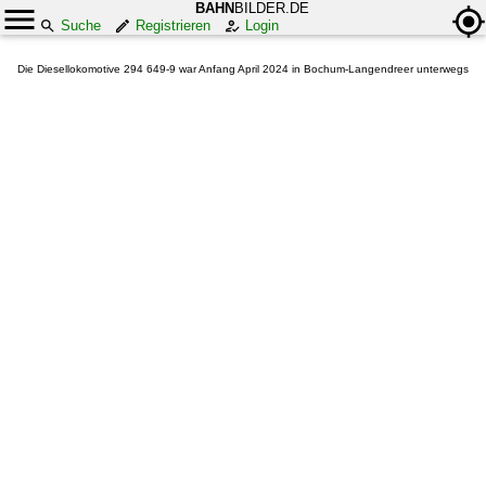
BAHN
BILDER.DE
Suche
Registrieren
Login
Die Diesellokomotive 294 649-9 war Anfang April 2024 in Bochum-Langendreer unterwegs