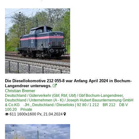
Die Diesellokomotive 212 055-8 war Anfang April 2024 in Bochum-
Langendreer unterwegs.

Christian Bremer
Deutschland / Güterverkehr (Gbf, Rbf, Ubf) / Gbf Bochum-Langendreer
,
Deutschland / Unternehmen (A - K) / Joseph Hubert Bauunternemung GmbH
& Co.KG ·JH·
,
Deutschland / Dieselloks | 92 80 / 1 212 BR 212 DB V
100.20 Private
611 1600x1600 Px, 21.04.2024

