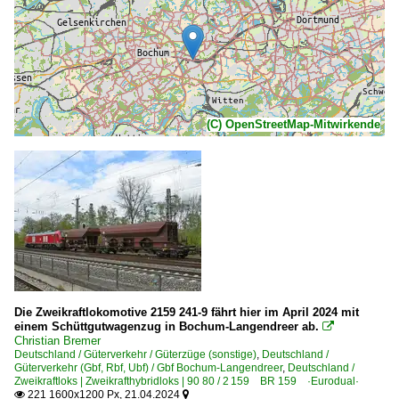
(C) OpenStreetMap-Mitwirkende
Die Zweikraftlokomotive 2159 241-9 fährt hier im April 2024 mit
einem Schüttgutwagenzug in Bochum-Langendreer ab.

Christian Bremer
Deutschland / Güterverkehr / Güterzüge (sonstige)
,
Deutschland /
Güterverkehr (Gbf, Rbf, Ubf) / Gbf Bochum-Langendreer
,
Deutschland /
Zweikraftloks | Zweikrafthybridloks | 90 80 / 2 159 BR 159 ·Eurodual·
221 1600x1200 Px, 21.04.2024

