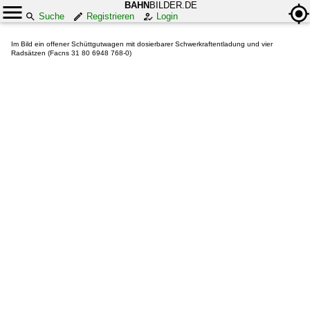
BAHN
BILDER.DE
Suche
Registrieren
Login
Im Bild ein offener Schüttgutwagen mit dosierbarer Schwerkraftentladung und vier
Radsätzen (Facns 31 80 6948 768-0)