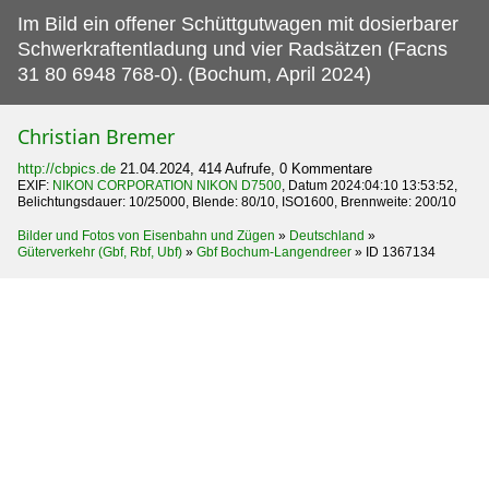
Im Bild ein offener Schüttgutwagen mit dosierbarer
Schwerkraftentladung und vier Radsätzen (Facns
31 80 6948 768-0).
(Bochum, April 2024)
Christian Bremer
http://cbpics.de
21.04.2024, 414 Aufrufe, 0 Kommentare
EXIF:
NIKON CORPORATION NIKON D7500
, Datum 2024:04:10 13:53:52,
Belichtungsdauer: 10/25000, Blende: 80/10, ISO1600, Brennweite: 200/10
Bilder und Fotos von Eisenbahn und Zügen
»
Deutschland
»
Güterverkehr (Gbf, Rbf, Ubf)
»
Gbf Bochum-Langendreer
»
ID 1367134