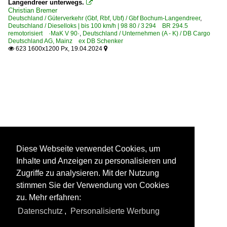
Langendreer unterwegs.

Christian Bremer
Deutschland / Güterverkehr (Gbf, Rbf, Ubf) / Gbf Bochum-Langendreer
,
Deutschland / Dieselloks | bis 100 km/h | 98 80 / 3 294 BR 294.5
remotorisiert ·MaK V 90·
,
Deutschland / Unternehmen (A - K) / DB Cargo
Deutschland AG, Mainz ex DB Schenker
623 1600x1200 Px, 19.04.2024


Diese Webseite verwendet Cookies, um
Inhalte und Anzeigen zu personalisieren und
Zugriffe zu analysieren. Mit der Nutzung
stimmen Sie der Verwendung von Cookies
zu. Mehr erfahren:
Datenschutz
,
Personalisierte Werbung